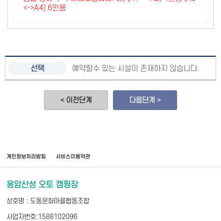
<->A4) 6인용
예약할수 있는 시설이 존재하지 않습니다.
< 이전단계
다음단계 >
개인정보처리방침
서비스이용약관
용암산성 오토 캠핑장
상호명 : 도동문화마을협동조합
사업자번호:1588102096