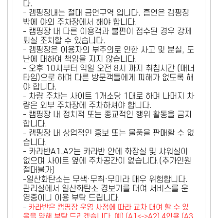
다.
- 캠핑장내는 절대 금연구역 입니다. 흡연은 캠핑장
밖에 야외 주차장에서 해야 합니다.
- 캠핑장 내 다른 이용객과 불편이 접수된 경우 강제
퇴실 조치할 수 있습니다.
- 캠핑장은 이용자의 부주의로 인한 사고 및 분실, 도
난에 대하여 책임을 지지 않습니다.
- 오후 10시부터 익일 오전 8시 까지 취침시간 (매너
타임)으로 하며 다른 방문객들에게 피해가 없도록 해
야 합니다.
- 차량 주차는 사이트 1개소당 1대로 하며 나머지 차
량은 외부 주차장에 주차하셔야 합니다.
- 캠핑장 내 정치적 또는 종교적인 행위 활동을 금지
합니다.
- 캠핑장 내 상업적인 홍보 또는 물품을 판매할 수 없
습니다.
- 카라반A1,A2는 카라반 안에 화장실 및 샤워실이
없으며 사이트 옆에 주차공간이 없습니다.(추가인원
절대불가)
-일산화탄소는 무색·무취·무미라 매우 위험합니다.
관리실에서 일산화탄소 경보기를 대여 서비스를 운
영중이니 이용 부탁 드립니다.
-
카라반은 캠핑장 운영 사정에 따라 교차 대여 할 수 있
음을 양해 부탁 드리겠습니다. 예) (A1<->A2) 4인용 (A3