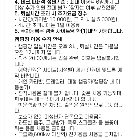
4. 데크,파쇄석 정원기준 :
​최대 이용객 6명까지 그
이상 추가 인원 절대 불가
(잠자는 여부 상관없음)
5
. 퇴실시간 초과 시 추가요금 징수
- 시간당(카라반 10,000원, 그 외 시설 5,000원)
- 4시간 초과시에는 1일 이용료
6
. 주차등록은 캠핑 사이트당 한(1)대만 가능합니다.
캠핑장 이용 수칙 안내
- 캠핑장 입실시간은 오후 3시, 퇴실시간은 다음날
오전 12시까지 입니다.
- 최소 20:00까지는 입실 완료, 이후는 입실불가합
니다
- 예약인원은 사이트(시설별) 제한 인원에 맞도록 예
약 바랍니다.
- 개인 카라반, 트레일러, 대형 캠핑카(캠핑장 내 이
용불가)
- 장작사용은 절대 불가 합니다. 숯은 사용 가능하며,
화로대는 데크 밖에서 사용해야 합니다.
- 방문객과 방문 차량의 출입은 원칙적으로 금지합니
다.
- 보호자 없이 미성년자 단독으로 이용금지
- 과도한 음주, 고성방가, 폭죽,스파클라 등 불꽃이
튀는 용품 사용을 금지합니다.
- 고출력(600kw 이상의) 전기용품 사용을 금지합니