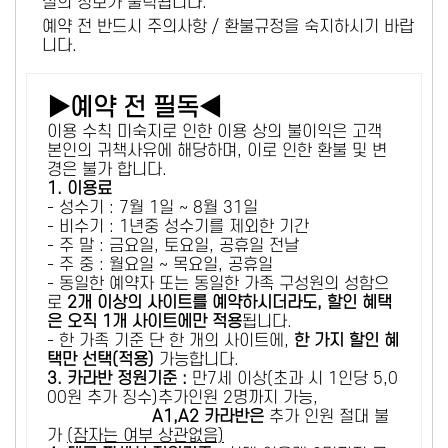
설의 정보가 출력됩니다.
예약 전 반드시 주의사항 / 환불규정을 숙지하시기 바랍
니다.
▶예약 전 필독◀
이용 수칙 미숙지로 인한 이용 상의 불이익은 고객
본인의 귀책사유에 해당하며, 이로 인한 환불 및 변
경은 불가 합니다.
1. 이용료
- 성수기 : 7월 1일 ~ 8월 31일
- 비수기 : 1년중 성수기를 제외한 기간
- 주 말 : 금요일, 토요일, 공휴일 전날
- 주 중 : 월요일 ~ 목요일, 공휴일
- 동일한 예약자 또는 동일한 가족 구성원의 성함으
로
2개 이상의 사이트를 예약하시더라도, 할인 혜택
은 오직 1개 사이트에만 적용
됩니다.
- 한 가족 기준 단 한 개의 사이트에,
한 가지 할인 혜
택만 선택(적용)
가능합니다.
3. 카라반 정원기준 :
만7세 이상(초과 시 1인당 5,0
00원 추가 징수)추가인원 2명까지 가능,
A1,A2 카라반은
추가 인원 절대 불
가
(잠자는 여부 상관없음)