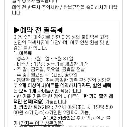
설의 정보가 출력됩니다.
예약 전 반드시 주의사항 / 환불규정을 숙지하시기 바랍
니다.
▶예약 전 필독◀
이용 수칙 미숙지로 인한 이용 상의 불이익은 고객
본인의 귀책사유에 해당하며, 이로 인한 환불 및 변
경은 불가 합니다.
1. 이용료
- 성수기 : 7월 1일 ~ 8월 31일
- 비수기 : 1년중 성수기를 제외한 기간
- 주 말 : 금요일, 토요일, 공휴일 전날
- 주 중 : 월요일 ~ 목요일, 공휴일
- 동일한 예약자 또는 동일한 가족 구성원의 성함으
로
2개 이상의 사이트를 예약하시더라도, 할인 혜택
은 오직 1개 사이트에만 적용
됩니다.
- 한 가족 기준 단 한 개의 사이트에,
한 가지 할인 혜
택만 선택(적용)
가능합니다.
3. 카라반 정원기준 :
만7세 이상(초과 시 1인당 5,0
00원 추가 징수)추가인원 2명까지 가능,
A1,A2 카라반은
추가 인원 절대 불
가
(잠자는 여부 상관없음)