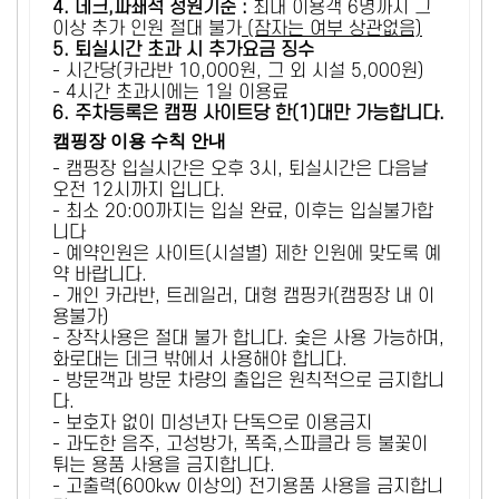
4. 데크,파쇄석 정원기준 :
​최대 이용객 6명까지 그
이상 추가 인원 절대 불가
(잠자는 여부 상관없음)
5
. 퇴실시간 초과 시 추가요금 징수
- 시간당(카라반 10,000원, 그 외 시설 5,000원)
- 4시간 초과시에는 1일 이용료
6
. 주차등록은 캠핑 사이트당 한(1)대만 가능합니다.
캠핑장 이용 수칙 안내
- 캠핑장 입실시간은 오후 3시, 퇴실시간은 다음날
오전 12시까지 입니다.
- 최소 20:00까지는 입실 완료, 이후는 입실불가합
니다
- 예약인원은 사이트(시설별) 제한 인원에 맞도록 예
약 바랍니다.
- 개인 카라반, 트레일러, 대형 캠핑카(캠핑장 내 이
용불가)
- 장작사용은 절대 불가 합니다. 숯은 사용 가능하며,
화로대는 데크 밖에서 사용해야 합니다.
- 방문객과 방문 차량의 출입은 원칙적으로 금지합니
다.
- 보호자 없이 미성년자 단독으로 이용금지
- 과도한 음주, 고성방가, 폭죽,스파클라 등 불꽃이
튀는 용품 사용을 금지합니다.
- 고출력(600kw 이상의) 전기용품 사용을 금지합니