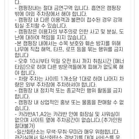
다.
- 캠핑장내는 절대 금연구역 입니다. 흡연은 캠핑장
밖에 야외 주차장에서 해야 합니다.
- 캠핑장 내 다른 이용객과 불편이 접수된 경우 강제
퇴실 조치할 수 있습니다.
- 캠핑장은 이용자의 부주의로 인한 사고 및 분실, 도
난에 대하여 책임을 지지 않습니다.
-본 캠핑장 내에서는 수목 보호와 훼손 방지를 위해
나무에 직접 해먹, 타프, 로프 등을 묶는 행위를 금지
합니다
- 오후 10시부터 익일 오전 8시 까지 취침시간 (매너
타임)으로 하며 다른 방문객들에게 피해가 없도록 해
야 합니다.
- 차량 주차는 사이트 1개소당 1대로 하며 나머지 차
량은 외부 주차장에 주차하셔야 합니다.
- 캠핑장 내 정치적 또는 종교적인 행위 활동을 금지
합니다.
- 캠핑장 내 상업적인 홍보 또는 물품을 판매할 수 없
습니다.
- 카라반A1,A2는 카라반 안에 화장실 및 샤워실이
없으며 사이트 옆에 주차공간이 없습니다.(추가인원
절대불가)
-일산화탄소는 무색·무취·무미라 매우 위험합니다.
관리실에서 일산화탄소 경보기를 대여 서비스를 운