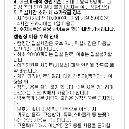
4. 데크,파쇄석 정원기준 :
​최대 이용객 6명까지 그
이상 추가 인원 절대 불가
(잠자는 여부 상관없음)
5
. 퇴실시간 초과 시 추가요금 징수
- 시간당(카라반 10,000원, 그 외 시설 5,000원)
- 4시간 초과시에는 1일 이용료
6
. 주차등록은 캠핑 사이트당 한(1)대만 가능합니다.
캠핑장 이용 수칙 안내
- 캠핑장 입실시간은 오후 3시, 퇴실시간은 다음날
오전 12시까지 입니다.
- 최소 20:00까지는 입실 완료, 이후는 입실불가합
니다
- 예약인원은 사이트(시설별) 제한 인원에 맞도록 예
약 바랍니다.
- 개인 카라반, 트레일러, 대형 캠핑카(캠핑장 내 이
용불가)
- 장작사용은 절대 불가 합니다. 숯은 사용 가능하며,
화로대는 데크 밖에서 사용해야 합니다.
- 방문객과 방문 차량의 출입은 원칙적으로 금지합니
다.
- 보호자 없이 미성년자 단독으로 이용금지
- 과도한 음주, 고성방가, 폭죽,스파클라 등 불꽃이
튀는 용품 사용을 금지합니다.
- 고출력(600kw 이상의) 전기용품 사용을 금지합니