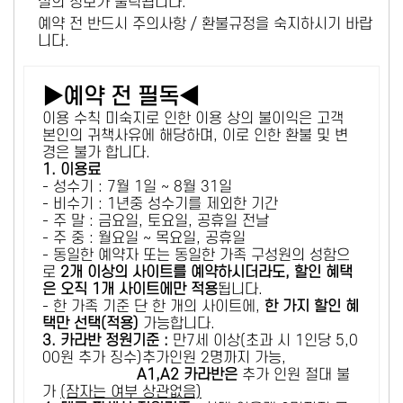
설의 정보가 출력됩니다.
예약 전 반드시 주의사항 / 환불규정을 숙지하시기 바랍
니다.
▶예약 전 필독◀
이용 수칙 미숙지로 인한 이용 상의 불이익은 고객
본인의 귀책사유에 해당하며, 이로 인한 환불 및 변
경은 불가 합니다.
1. 이용료
- 성수기 : 7월 1일 ~ 8월 31일
- 비수기 : 1년중 성수기를 제외한 기간
- 주 말 : 금요일, 토요일, 공휴일 전날
- 주 중 : 월요일 ~ 목요일, 공휴일
- 동일한 예약자 또는 동일한 가족 구성원의 성함으
로
2개 이상의 사이트를 예약하시더라도, 할인 혜택
은 오직 1개 사이트에만 적용
됩니다.
- 한 가족 기준 단 한 개의 사이트에,
한 가지 할인 혜
택만 선택(적용)
가능합니다.
3. 카라반 정원기준 :
만7세 이상(초과 시 1인당 5,0
00원 추가 징수)추가인원 2명까지 가능,
A1,A2 카라반은
추가 인원 절대 불
가
(잠자는 여부 상관없음)