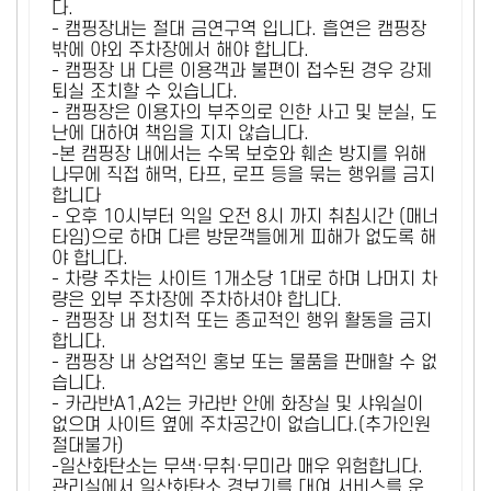
다.
- 캠핑장내는 절대 금연구역 입니다. 흡연은 캠핑장
밖에 야외 주차장에서 해야 합니다.
- 캠핑장 내 다른 이용객과 불편이 접수된 경우 강제
퇴실 조치할 수 있습니다.
- 캠핑장은 이용자의 부주의로 인한 사고 및 분실, 도
난에 대하여 책임을 지지 않습니다.
-본 캠핑장 내에서는 수목 보호와 훼손 방지를 위해
나무에 직접 해먹, 타프, 로프 등을 묶는 행위를 금지
합니다
- 오후 10시부터 익일 오전 8시 까지 취침시간 (매너
타임)으로 하며 다른 방문객들에게 피해가 없도록 해
야 합니다.
- 차량 주차는 사이트 1개소당 1대로 하며 나머지 차
량은 외부 주차장에 주차하셔야 합니다.
- 캠핑장 내 정치적 또는 종교적인 행위 활동을 금지
합니다.
- 캠핑장 내 상업적인 홍보 또는 물품을 판매할 수 없
습니다.
- 카라반A1,A2는 카라반 안에 화장실 및 샤워실이
없으며 사이트 옆에 주차공간이 없습니다.(추가인원
절대불가)
-일산화탄소는 무색·무취·무미라 매우 위험합니다.
관리실에서 일산화탄소 경보기를 대여 서비스를 운