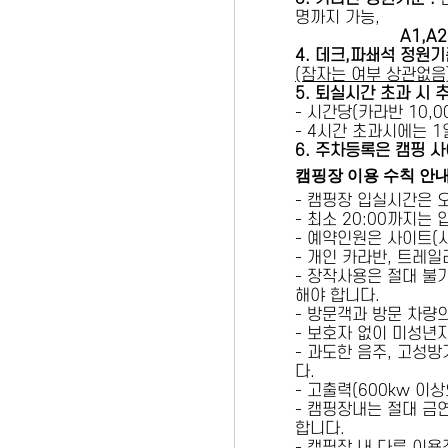
명까지 가능,
A1,A2 
4. 데크,파쇄석 정원기
(잠자는 여부 상관없음
5
. 퇴실시간 초과 시 
- 시간당(카라반 10,00
- 4시간 초과시에는 
6
. 주차등록은 캠핑 사
캠핑장 이용 수칙 안
- 캠핑장 입실시간은 
- 최소 20:00까지는
- 예약인원은 사이트(
- 개인 카라반, 트레일
- 장작사용은 절대 불
해야 합니다.
- 방문객과 방문 차량
- 보호자 없이 미성년
- 과도한 음주, 고성
다.
- 고출력(600kw 이
- 캠핑장내는 절대 금
합니다.