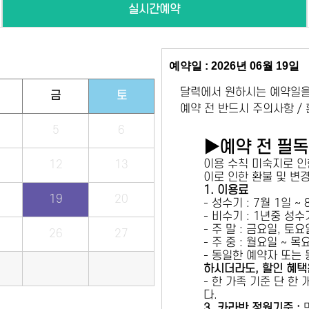
실시간예약
예약일 : 2026년 06월 19일
달력에서 원하시는 예약일을
금
토
예약 전 반드시 주의사항 /
5
6
▶예약 전 필
이용 수칙 미숙지로 인
12
13
이로 인한 환불 및 변
1. 이용료
19
20
- 성수기 : 7월 1일 ~
- 비수기 : 1년중 성
- 주 말 : 금요일, 토
26
27
- 주 중 : 월요일 ~ 
- 동일한 예약자 또는
하시더라도, 할인 혜택
- 한 가족 기준 단 한
다.
3. 카라반 정원기준 :
만