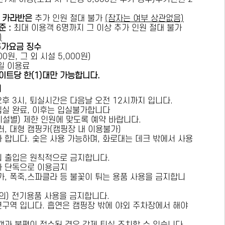
카라반은
추가 인원 절대 불가
(잠자는 여부 상관없음)
준 :
​최대 이용객 6명까지 그 이상 추가 인원 절대 불가
)
추가요금 징수
0원, 그 외 시설 5,000원)
1일 이용료
이트당 한(1)대만 가능합니다.
내
오후 3시, 퇴실시간은 다음날 오전 12시까지 입니다.
 입실 완료, 이후는 입실불가합니다
시설별) 제한 인원에 맞도록 예약 바랍니다.
러, 대형 캠핑카(캠핑장 내 이용불가)
가 합니다. 숯은 사용 가능하며, 화로대는 데크 밖에서 사용
의 출입은 원칙적으로 금지합니다.
자 단독으로 이용금지
방가, 폭죽,스파클라 등 불꽃이 튀는 용품 사용을 금지합니
상의) 전기용품 사용을 금지합니다.
연구역 입니다. 흡연은 캠핑장 밖에 야외 주차장에서 해야