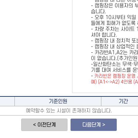
- 캠핑장 내 다른 이
- 캠핑장은 이용자의 
습니다.
- 오후 10시부터 익일
들에게 피해가 없도록 
- 차량 주차는 사이트
셔야 합니다.
- 캠핑장 내 정치적 
- 캠핑장 내 상업적인
- 카라반A1,A2는 
이 없습니다.(추가인
-일산화탄소는 무색·무
기를 대여 서비스를 운
-
카라반은 캠핑장 운영 
예) (A1<->A2) 4인용 (
기준인원
기간
예약할수 있는 시설이 존재하지 않습니다.
< 이전단계
다음단계 >