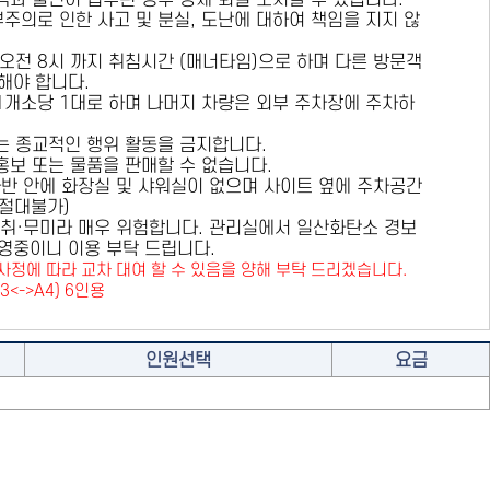
용객과 불편이 접수된 경우 강제 퇴실 조치할 수 있습니다.
부주의로 인한 사고 및 분실, 도난에 대하여 책임을 지지 않
 오전 8시 까지 취침시간 (매너타임)으로 하며 다른 방문객
해야 합니다.
 1개소당 1대로 하며 나머지 차량은 외부 주차장에 주차하
또는 종교적인 행위 활동을 금지합니다.
 홍보 또는 물품을 판매할 수 없습니다.
카라반 안에 화장실 및 샤워실이 없으며 사이트 옆에 주차공간
원절대불가)
취·무미라 매우 위험합니다. 관리실에서 일산화탄소 경보
영중이니 이용 부탁 드립니다.
사정에 따라 교차 대여 할 수 있음을 양해 부탁 드리겠습니다.
A3<->A4) 6인용
인원선택
요금