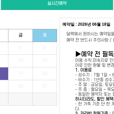
실시간예약
예약일 : 2026년 06월 18일
달력에서 원하시는 예약일을
금
토
예약 전 반드시 주의사항 /
5
6
▶예약 전 필
이용 수칙 미숙지로 인
12
13
이로 인한 환불 및 변
1. 이용료
19
20
- 성수기 : 7월 1일 ~
- 비수기 : 1년중 성
- 주 말 : 금요일, 토
26
27
- 주 중 : 월요일 ~ 
- 동일한 예약자 또는
하시더라도, 할인 혜택
- 한 가족 기준 단 한
다.
3. 카라반 정원기준 :
만