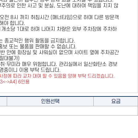
용객과 불편이 접수된 경우 강제 퇴실 조치할 수 있습니다.
부주의로 인한 사고 및 분실, 도난에 대하여 책임을 지지 않
 오전 8시 까지 취침시간 (매너타임)으로 하며 다른 방문객
해야 합니다.
 1개소당 1대로 하며 나머지 차량은 외부 주차장에 주차하
또는 종교적인 행위 활동을 금지합니다.
 홍보 또는 물품을 판매할 수 없습니다.
카라반 안에 화장실 및 샤워실이 없으며 사이트 옆에 주차공간
원절대불가)
취·무미라 매우 위험합니다. 관리실에서 일산화탄소 경보
영중이니 이용 부탁 드립니다.
사정에 따라 교차 대여 할 수 있음을 양해 부탁 드리겠습니다.
A3<->A4) 6인용
인원선택
요금