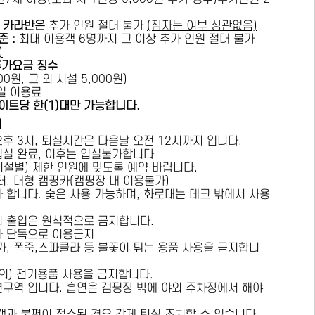
카라반은
추가 인원 절대 불가
(잠자는 여부 상관없음)
준 :
​최대 이용객 6명까지 그 이상 추가 인원 절대 불가
)
추가요금 징수
0원, 그 외 시설 5,000원)
1일 이용료
이트당 한(1)대만 가능합니다.
내
오후 3시, 퇴실시간은 다음날 오전 12시까지 입니다.
 입실 완료, 이후는 입실불가합니다
시설별) 제한 인원에 맞도록 예약 바랍니다.
러, 대형 캠핑카(캠핑장 내 이용불가)
가 합니다. 숯은 사용 가능하며, 화로대는 데크 밖에서 사용
의 출입은 원칙적으로 금지합니다.
자 단독으로 이용금지
방가, 폭죽,스파클라 등 불꽃이 튀는 용품 사용을 금지합니
상의) 전기용품 사용을 금지합니다.
연구역 입니다. 흡연은 캠핑장 밖에 야외 주차장에서 해야