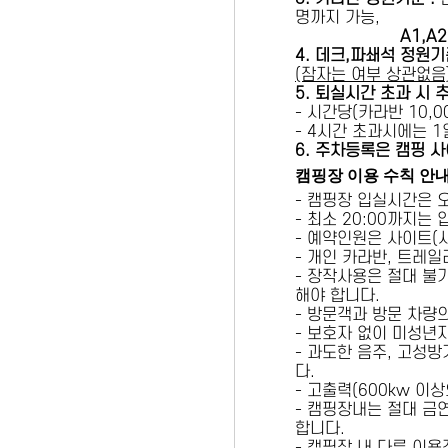
명까지 가능,
A1,A2 
4. 데크,파쇄석 정원기
(잠자는 여부 상관없음
5
. 퇴실시간 초과 시 
- 시간당(카라반 10,00
- 4시간 초과시에는 
6
. 주차등록은 캠핑 사
캠핑장 이용 수칙 안
- 캠핑장 입실시간은 
- 최소 20:00까지는
- 예약인원은 사이트(
- 개인 카라반, 트레일
- 장작사용은 절대 불
해야 합니다.
- 방문객과 방문 차량
- 보호자 없이 미성년
- 과도한 음주, 고성
다.
- 고출력(600kw 이
- 캠핑장내는 절대 금
합니다.