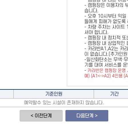
- 캠핑장 내 다른 이
- 캠핑장은 이용자의 
습니다.
- 오후 10시부터 익일
들에게 피해가 없도록 
- 차량 주차는 사이트
셔야 합니다.
- 캠핑장 내 정치적 
- 캠핑장 내 상업적인
- 카라반A1,A2는 
이 없습니다.(추가인
-일산화탄소는 무색·무
기를 대여 서비스를 운
-
카라반은 캠핑장 운영 
예) (A1<->A2) 4인용 (
기준인원
기간
예약할수 있는 시설이 존재하지 않습니다.
< 이전단계
다음단계 >