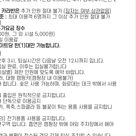
카라반은
추가 인원 절대 불가
(잠자는 여부 상관없음)
준 :
​최대 이용객 6명까지 그 이상 추가 인원 절대 불가
)
추가요금 징수
0원, 그 외 시설 5,000원)
1일 이용료
이트당 한(1)대만 가능합니다.
내
오후 3시, 퇴실시간은 다음날 오전 12시까지 입니다.
 입실 완료, 이후는 입실불가합니다
시설별) 제한 인원에 맞도록 예약 바랍니다.
러, 대형 캠핑카(캠핑장 내 이용불가)
가 합니다. 숯은 사용 가능하며, 화로대는 데크 밖에서 사용
의 출입은 원칙적으로 금지합니다.
자 단독으로 이용금지
방가, 폭죽,스파클라 등 불꽃이 튀는 용품 사용을 금지합니
상의) 전기용품 사용을 금지합니다.
연구역 입니다. 흡연은 캠핑장 밖에 야외 주차장에서 해야