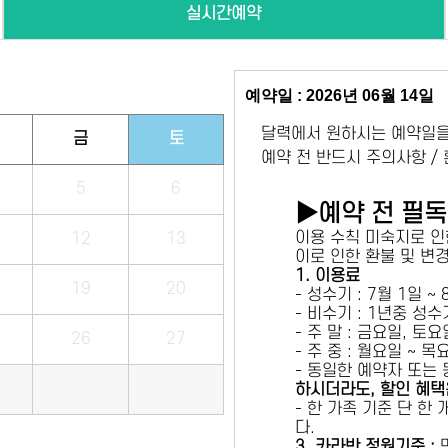
실시간예약
예약일 : 2026년 06월 14일
달력에서 원하시는 예약일을
금
토
예약 전 반드시 주의사항 /
5
6
▶예약 전 필
이용 수칙 미숙지로 인
12
13
이로 인한 환불 및 변
1. 이용료
19
20
- 성수기 : 7월 1일 ~
- 비수기 : 1년중 성
- 주 말 : 금요일, 토
26
27
- 주 중 : 월요일 ~ 
- 동일한 예약자 또는
하시더라도, 할인 혜택
- 한 가족 기준 단 한
다.
3. 카라반 정원기준 :
만