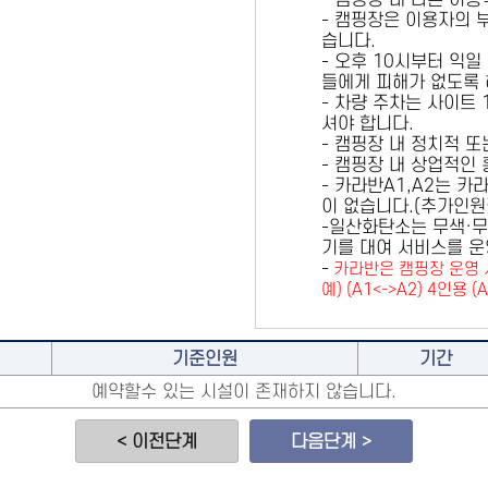
- 캠핑장 내 다른 이
- 캠핑장은 이용자의 
습니다.
- 오후 10시부터 익일
들에게 피해가 없도록 
- 차량 주차는 사이트
셔야 합니다.
- 캠핑장 내 정치적 
- 캠핑장 내 상업적인
- 카라반A1,A2는 
이 없습니다.(추가인
-일산화탄소는 무색·무
기를 대여 서비스를 운
-
카라반은 캠핑장 운영 
예) (A1<->A2) 4인용 (
기준인원
기간
예약할수 있는 시설이 존재하지 않습니다.
< 이전단계
다음단계 >