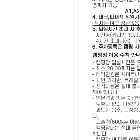
명까지 가능,
A1,A2 
4. 데크,파쇄석 정원기
(잠자는 여부 상관없음
5
. 퇴실시간 초과 시 
- 시간당(카라반 10,00
- 4시간 초과시에는 
6
. 주차등록은 캠핑 사
캠핑장 이용 수칙 안
- 캠핑장 입실시간은 
- 최소 20:00까지는
- 예약인원은 사이트(
- 개인 카라반, 트레일
- 장작사용은 절대 불
해야 합니다.
- 방문객과 방문 차량
- 보호자 없이 미성년
- 과도한 음주, 고성
다.
- 고출력(600kw 이
- 캠핑장내는 절대 금
합니다.