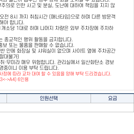
용객과 불편이 접수된 경우 강제 퇴실 조치할 수 있습니다.
부주의로 인한 사고 및 분실, 도난에 대하여 책임을 지지 않
 오전 8시 까지 취침시간 (매너타임)으로 하며 다른 방문객
해야 합니다.
 1개소당 1대로 하며 나머지 차량은 외부 주차장에 주차하
또는 종교적인 행위 활동을 금지합니다.
 홍보 또는 물품을 판매할 수 없습니다.
카라반 안에 화장실 및 샤워실이 없으며 사이트 옆에 주차공간
원절대불가)
취·무미라 매우 위험합니다. 관리실에서 일산화탄소 경보
영중이니 이용 부탁 드립니다.
사정에 따라 교차 대여 할 수 있음을 양해 부탁 드리겠습니다.
A3<->A4) 6인용
인원선택
요금