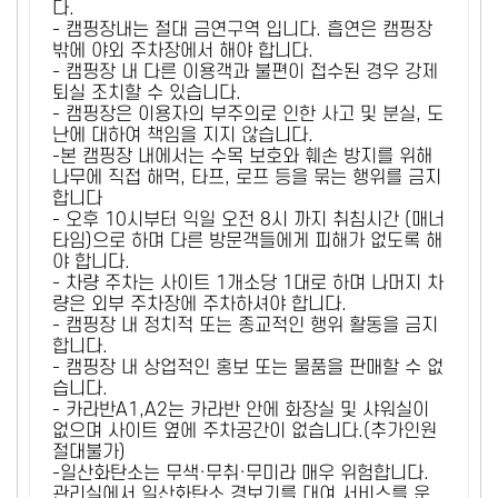
다.
- 캠핑장내는 절대 금연구역 입니다. 흡연은 캠핑장
밖에 야외 주차장에서 해야 합니다.
- 캠핑장 내 다른 이용객과 불편이 접수된 경우 강제
퇴실 조치할 수 있습니다.
- 캠핑장은 이용자의 부주의로 인한 사고 및 분실, 도
난에 대하여 책임을 지지 않습니다.
-본 캠핑장 내에서는 수목 보호와 훼손 방지를 위해
나무에 직접 해먹, 타프, 로프 등을 묶는 행위를 금지
합니다
- 오후 10시부터 익일 오전 8시 까지 취침시간 (매너
타임)으로 하며 다른 방문객들에게 피해가 없도록 해
야 합니다.
- 차량 주차는 사이트 1개소당 1대로 하며 나머지 차
량은 외부 주차장에 주차하셔야 합니다.
- 캠핑장 내 정치적 또는 종교적인 행위 활동을 금지
합니다.
- 캠핑장 내 상업적인 홍보 또는 물품을 판매할 수 없
습니다.
- 카라반A1,A2는 카라반 안에 화장실 및 샤워실이
없으며 사이트 옆에 주차공간이 없습니다.(추가인원
절대불가)
-일산화탄소는 무색·무취·무미라 매우 위험합니다.
관리실에서 일산화탄소 경보기를 대여 서비스를 운