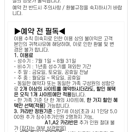
설의 정보가 출력됩니다.
예약 전 반드시 주의사항 / 환불규정을 숙지하시기 바랍
니다.
▶예약 전 필독◀
이용 수칙 미숙지로 인한 이용 상의 불이익은 고객
본인의 귀책사유에 해당하며, 이로 인한 환불 및 변
경은 불가 합니다.
1. 이용료
- 성수기 : 7월 1일 ~ 8월 31일
- 비수기 : 1년중 성수기를 제외한 기간
- 주 말 : 금요일, 토요일, 공휴일 전날
- 주 중 : 월요일 ~ 목요일, 공휴일
- 동일한 예약자 또는 동일한 가족 구성원의 성함으
로
2개 이상의 사이트를 예약하시더라도, 할인 혜택
은 오직 1개 사이트에만 적용
됩니다.
- 한 가족 기준 단 한 개의 사이트에,
한 가지 할인 혜
택만 선택(적용)
가능합니다.
3. 카라반 정원기준 :
만7세 이상(초과 시 1인당 5,0
00원 추가 징수)추가인원 2명까지 가능,
A1,A2 카라반은
추가 인원 절대 불
가
(잠자는 여부 상관없음)