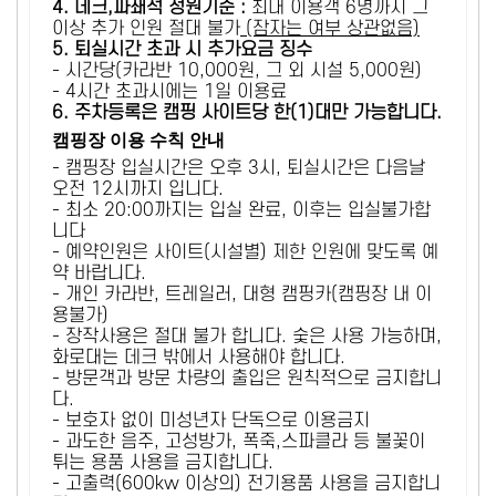
4. 데크,파쇄석 정원기준 :
​최대 이용객 6명까지 그
이상 추가 인원 절대 불가
(잠자는 여부 상관없음)
5
. 퇴실시간 초과 시 추가요금 징수
- 시간당(카라반 10,000원, 그 외 시설 5,000원)
- 4시간 초과시에는 1일 이용료
6
. 주차등록은 캠핑 사이트당 한(1)대만 가능합니다.
캠핑장 이용 수칙 안내
- 캠핑장 입실시간은 오후 3시, 퇴실시간은 다음날
오전 12시까지 입니다.
- 최소 20:00까지는 입실 완료, 이후는 입실불가합
니다
- 예약인원은 사이트(시설별) 제한 인원에 맞도록 예
약 바랍니다.
- 개인 카라반, 트레일러, 대형 캠핑카(캠핑장 내 이
용불가)
- 장작사용은 절대 불가 합니다. 숯은 사용 가능하며,
화로대는 데크 밖에서 사용해야 합니다.
- 방문객과 방문 차량의 출입은 원칙적으로 금지합니
다.
- 보호자 없이 미성년자 단독으로 이용금지
- 과도한 음주, 고성방가, 폭죽,스파클라 등 불꽃이
튀는 용품 사용을 금지합니다.
- 고출력(600kw 이상의) 전기용품 사용을 금지합니