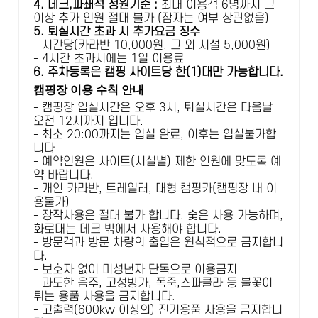
4. 데크,파쇄석 정원기준 :
​최대 이용객 6명까지 그
이상 추가 인원 절대 불가
(잠자는 여부 상관없음)
5
. 퇴실시간 초과 시 추가요금 징수
- 시간당(카라반 10,000원, 그 외 시설 5,000원)
- 4시간 초과시에는 1일 이용료
6
. 주차등록은 캠핑 사이트당 한(1)대만 가능합니다.
캠핑장 이용 수칙 안내
- 캠핑장 입실시간은 오후 3시, 퇴실시간은 다음날
오전 12시까지 입니다.
- 최소 20:00까지는 입실 완료, 이후는 입실불가합
니다
- 예약인원은 사이트(시설별) 제한 인원에 맞도록 예
약 바랍니다.
- 개인 카라반, 트레일러, 대형 캠핑카(캠핑장 내 이
용불가)
- 장작사용은 절대 불가 합니다. 숯은 사용 가능하며,
화로대는 데크 밖에서 사용해야 합니다.
- 방문객과 방문 차량의 출입은 원칙적으로 금지합니
다.
- 보호자 없이 미성년자 단독으로 이용금지
- 과도한 음주, 고성방가, 폭죽,스파클라 등 불꽃이
튀는 용품 사용을 금지합니다.
- 고출력(600kw 이상의) 전기용품 사용을 금지합니