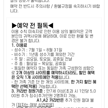
설의 정보가 출력됩니다.
예약 전 반드시 주의사항 / 환불규정을 숙지하시기 바랍
니다.
▶예약 전 필독◀
이용 수칙 미숙지로 인한 이용 상의 불이익은 고객
본인의 귀책사유에 해당하며, 이로 인한 환불 및 변
경은 불가 합니다.
1. 이용료
- 성수기 : 7월 1일 ~ 8월 31일
- 비수기 : 1년중 성수기를 제외한 기간
- 주 말 : 금요일, 토요일, 공휴일 전날
- 주 중 : 월요일 ~ 목요일, 공휴일
- 동일한 예약자 또는 동일한 가족 구성원의 성함으
로
2개 이상의 사이트를 예약하시더라도, 할인 혜택
은 오직 1개 사이트에만 적용
됩니다.
- 한 가족 기준 단 한 개의 사이트에,
한 가지 할인 혜
택만 선택(적용)
가능합니다.
3. 카라반 정원기준 :
만7세 이상(초과 시 1인당 5,0
00원 추가 징수)추가인원 2명까지 가능,
A1,A2 카라반은
추가 인원 절대 불
가
(잠자는 여부 상관없음)