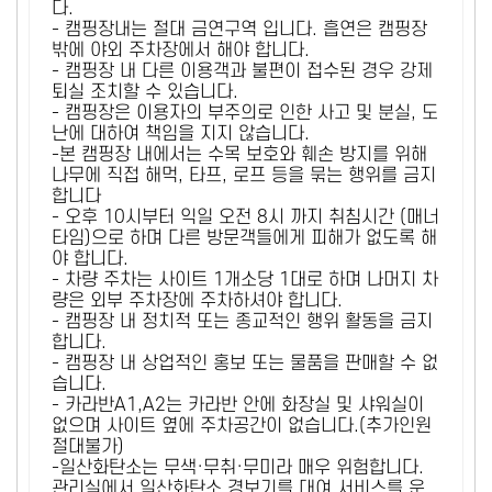
다.
- 캠핑장내는 절대 금연구역 입니다. 흡연은 캠핑장
밖에 야외 주차장에서 해야 합니다.
- 캠핑장 내 다른 이용객과 불편이 접수된 경우 강제
퇴실 조치할 수 있습니다.
- 캠핑장은 이용자의 부주의로 인한 사고 및 분실, 도
난에 대하여 책임을 지지 않습니다.
-본 캠핑장 내에서는 수목 보호와 훼손 방지를 위해
나무에 직접 해먹, 타프, 로프 등을 묶는 행위를 금지
합니다
- 오후 10시부터 익일 오전 8시 까지 취침시간 (매너
타임)으로 하며 다른 방문객들에게 피해가 없도록 해
야 합니다.
- 차량 주차는 사이트 1개소당 1대로 하며 나머지 차
량은 외부 주차장에 주차하셔야 합니다.
- 캠핑장 내 정치적 또는 종교적인 행위 활동을 금지
합니다.
- 캠핑장 내 상업적인 홍보 또는 물품을 판매할 수 없
습니다.
- 카라반A1,A2는 카라반 안에 화장실 및 샤워실이
없으며 사이트 옆에 주차공간이 없습니다.(추가인원
절대불가)
-일산화탄소는 무색·무취·무미라 매우 위험합니다.
관리실에서 일산화탄소 경보기를 대여 서비스를 운