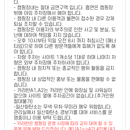
다.
- 캠핑장내는 절대 금연구역 입니다. 흡연은 캠핑장
밖에 야외 주차장에서 해야 합니다.
- 캠핑장 내 다른 이용객과 불편이 접수된 경우 강제
퇴실 조치할 수 있습니다.
- 캠핑장은 이용자의 부주의로 인한 사고 및 분실, 도
난에 대하여 책임을 지지 않습니다.
- 오후 10시부터 익일 오전 8시 까지 취침시간 (매너
타임)으로 하며 다른 방문객들에게 피해가 없도록 해
야 합니다.
- 차량 주차는 사이트 1개소당 1대로 하며 나머지 차
량은 외부 주차장에 주차하셔야 합니다.
- 캠핑장 내 정치적 또는 종교적인 행위 활동을 금지
합니다.
- 캠핑장 내 상업적인 홍보 또는 물품을 판매할 수 없
습니다.
- 카라반A1,A2는 카라반 안에 화장실 및 샤워실이
없으며 사이트 옆에 주차공간이 없습니다.(추가인원
절대불가)
-일산화탄소는 무색·무취·무미라 매우 위험합니다.
관리실에서 일산화탄소 경보기를 대여 서비스를 운
영중이니 이용 부탁 드립니다.
-
카라반은 캠핑장 운영 사정에 따라 교차 대여 할 수 있
음을 양해 부탁 드리겠습니다. 예) (A1<->A2) 4인용 (A3