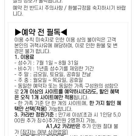
설의 정보가 출력됩니다.
예약 전 반드시 주의사항 / 환불규정을 숙지하시기 바랍
니다.
▶예약 전 필독◀
이용 수칙 미숙지로 인한 이용 상의 불이익은 고객
본인의 귀책사유에 해당하며, 이로 인한 환불 및 변
경은 불가 합니다.
1. 이용료
- 성수기 : 7월 1일 ~ 8월 31일
- 비수기 : 1년중 성수기를 제외한 기간
- 주 말 : 금요일, 토요일, 공휴일 전날
- 주 중 : 월요일 ~ 목요일, 공휴일
- 동일한 예약자 또는 동일한 가족 구성원의 성함으
로
2개 이상의 사이트를 예약하시더라도, 할인 혜택
은 오직 1개 사이트에만 적용
됩니다.
- 한 가족 기준 단 한 개의 사이트에,
한 가지 할인 혜
택만 선택(적용)
가능합니다.
3. 카라반 정원기준 :
만7세 이상(초과 시 1인당 5,0
00원 추가 징수)추가인원 2명까지 가능,
A1,A2 카라반은
추가 인원 절대 불
가
(잠자는 여부 상관없음)