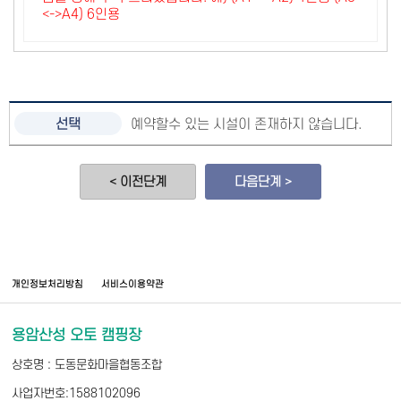
<->A4) 6인용
예약할수 있는 시설이 존재하지 않습니다.
< 이전단계
다음단계 >
개인정보처리방침
서비스이용약관
용암산성 오토 캠핑장
상호명 : 도동문화마을협동조합
사업자번호:1588102096