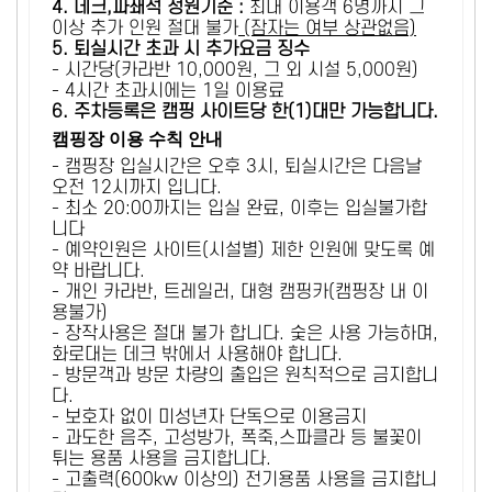
4. 데크,파쇄석 정원기준 :
​최대 이용객 6명까지 그
이상 추가 인원 절대 불가
(잠자는 여부 상관없음)
5
. 퇴실시간 초과 시 추가요금 징수
- 시간당(카라반 10,000원, 그 외 시설 5,000원)
- 4시간 초과시에는 1일 이용료
6
. 주차등록은 캠핑 사이트당 한(1)대만 가능합니다.
캠핑장 이용 수칙 안내
- 캠핑장 입실시간은 오후 3시, 퇴실시간은 다음날
오전 12시까지 입니다.
- 최소 20:00까지는 입실 완료, 이후는 입실불가합
니다
- 예약인원은 사이트(시설별) 제한 인원에 맞도록 예
약 바랍니다.
- 개인 카라반, 트레일러, 대형 캠핑카(캠핑장 내 이
용불가)
- 장작사용은 절대 불가 합니다. 숯은 사용 가능하며,
화로대는 데크 밖에서 사용해야 합니다.
- 방문객과 방문 차량의 출입은 원칙적으로 금지합니
다.
- 보호자 없이 미성년자 단독으로 이용금지
- 과도한 음주, 고성방가, 폭죽,스파클라 등 불꽃이
튀는 용품 사용을 금지합니다.
- 고출력(600kw 이상의) 전기용품 사용을 금지합니