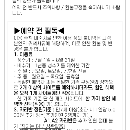
설의 정보가 출력됩니다.
예약 전 반드시 주의사항 / 환불규정을 숙지하시기 바랍
니다.
▶예약 전 필독◀
이용 수칙 미숙지로 인한 이용 상의 불이익은 고객
본인의 귀책사유에 해당하며, 이로 인한 환불 및 변
경은 불가 합니다.
1. 이용료
- 성수기 : 7월 1일 ~ 8월 31일
- 비수기 : 1년중 성수기를 제외한 기간
- 주 말 : 금요일, 토요일, 공휴일 전날
- 주 중 : 월요일 ~ 목요일, 공휴일
- 동일한 예약자 또는 동일한 가족 구성원의 성함으
로
2개 이상의 사이트를 예약하시더라도, 할인 혜택
은 오직 1개 사이트에만 적용
됩니다.
- 한 가족 기준 단 한 개의 사이트에,
한 가지 할인 혜
택만 선택(적용)
가능합니다.
3. 카라반 정원기준 :
만7세 이상(초과 시 1인당 5,0
00원 추가 징수)추가인원 2명까지 가능,
A1,A2 카라반은
추가 인원 절대 불
가
(잠자는 여부 상관없음)