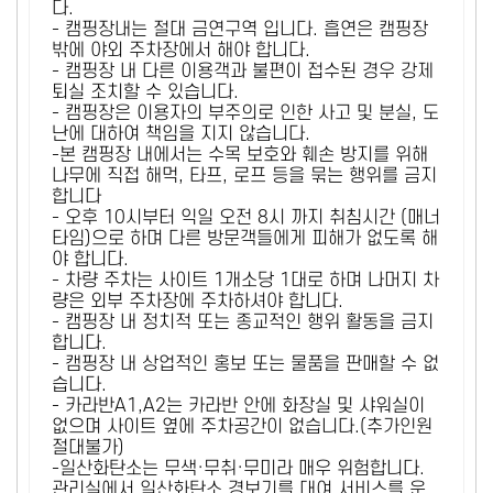
다.
- 캠핑장내는 절대 금연구역 입니다. 흡연은 캠핑장
밖에 야외 주차장에서 해야 합니다.
- 캠핑장 내 다른 이용객과 불편이 접수된 경우 강제
퇴실 조치할 수 있습니다.
- 캠핑장은 이용자의 부주의로 인한 사고 및 분실, 도
난에 대하여 책임을 지지 않습니다.
-본 캠핑장 내에서는 수목 보호와 훼손 방지를 위해
나무에 직접 해먹, 타프, 로프 등을 묶는 행위를 금지
합니다
- 오후 10시부터 익일 오전 8시 까지 취침시간 (매너
타임)으로 하며 다른 방문객들에게 피해가 없도록 해
야 합니다.
- 차량 주차는 사이트 1개소당 1대로 하며 나머지 차
량은 외부 주차장에 주차하셔야 합니다.
- 캠핑장 내 정치적 또는 종교적인 행위 활동을 금지
합니다.
- 캠핑장 내 상업적인 홍보 또는 물품을 판매할 수 없
습니다.
- 카라반A1,A2는 카라반 안에 화장실 및 샤워실이
없으며 사이트 옆에 주차공간이 없습니다.(추가인원
절대불가)
-일산화탄소는 무색·무취·무미라 매우 위험합니다.
관리실에서 일산화탄소 경보기를 대여 서비스를 운