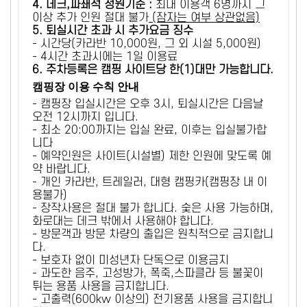
4. 데크,파쇄석 정원기준 :
​최대 이용객 6명까지 그
이상 추가 인원 절대 불가
(잠자는 여부 상관없음)
5
. 퇴실시간 초과 시 추가요금 징수
- 시간당(카라반 10,000원, 그 외 시설 5,000원)
- 4시간 초과시에는 1일 이용료
6
. 주차등록은 캠핑 사이트당 한(1)대만 가능합니다.
캠핑장 이용 수칙 안내
- 캠핑장 입실시간은 오후 3시, 퇴실시간은 다음날
오전 12시까지 입니다.
- 최소 20:00까지는 입실 완료, 이후는 입실불가합
니다
- 예약인원은 사이트(시설별) 제한 인원에 맞도록 예
약 바랍니다.
- 개인 카라반, 트레일러, 대형 캠핑카(캠핑장 내 이
용불가)
- 장작사용은 절대 불가 합니다. 숯은 사용 가능하며,
화로대는 데크 밖에서 사용해야 합니다.
- 방문객과 방문 차량의 출입은 원칙적으로 금지합니
다.
- 보호자 없이 미성년자 단독으로 이용금지
- 과도한 음주, 고성방가, 폭죽,스파클라 등 불꽃이
튀는 용품 사용을 금지합니다.
- 고출력(600kw 이상의) 전기용품 사용을 금지합니