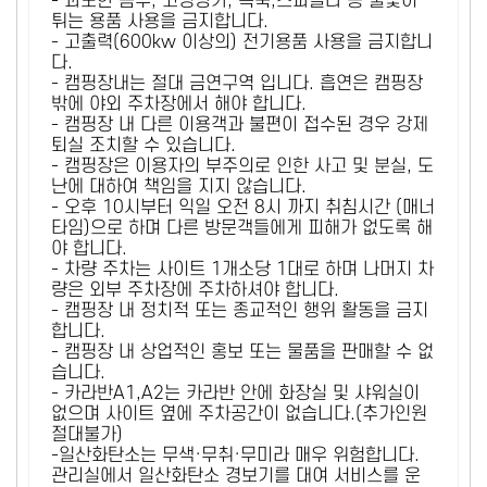
- 과도한 음주, 고성방가, 폭죽,스파클라 등 불꽃이
튀는 용품 사용을 금지합니다.
- 고출력(600kw 이상의) 전기용품 사용을 금지합니
다.
- 캠핑장내는 절대 금연구역 입니다. 흡연은 캠핑장
밖에 야외 주차장에서 해야 합니다.
- 캠핑장 내 다른 이용객과 불편이 접수된 경우 강제
퇴실 조치할 수 있습니다.
- 캠핑장은 이용자의 부주의로 인한 사고 및 분실, 도
난에 대하여 책임을 지지 않습니다.
- 오후 10시부터 익일 오전 8시 까지 취침시간 (매너
타임)으로 하며 다른 방문객들에게 피해가 없도록 해
야 합니다.
- 차량 주차는 사이트 1개소당 1대로 하며 나머지 차
량은 외부 주차장에 주차하셔야 합니다.
- 캠핑장 내 정치적 또는 종교적인 행위 활동을 금지
합니다.
- 캠핑장 내 상업적인 홍보 또는 물품을 판매할 수 없
습니다.
- 카라반A1,A2는 카라반 안에 화장실 및 샤워실이
없으며 사이트 옆에 주차공간이 없습니다.(추가인원
절대불가)
-일산화탄소는 무색·무취·무미라 매우 위험합니다.
관리실에서 일산화탄소 경보기를 대여 서비스를 운