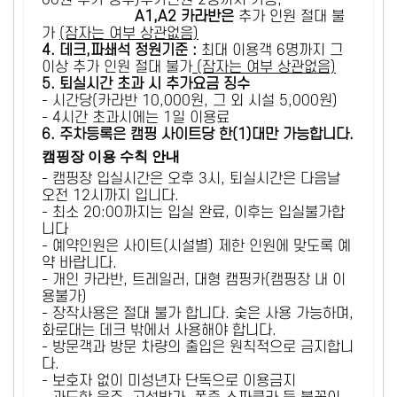
00원 추가 징수)추가인원 2명까지 가능,
A1,A2 카라반은
추가 인원 절대 불
가
(잠자는 여부 상관없음)
4. 데크,파쇄석 정원기준 :
​최대 이용객 6명까지 그
이상 추가 인원 절대 불가
(잠자는 여부 상관없음)
5
. 퇴실시간 초과 시 추가요금 징수
- 시간당(카라반 10,000원, 그 외 시설 5,000원)
- 4시간 초과시에는 1일 이용료
6
. 주차등록은 캠핑 사이트당 한(1)대만 가능합니다.
캠핑장 이용 수칙 안내
- 캠핑장 입실시간은 오후 3시, 퇴실시간은 다음날
오전 12시까지 입니다.
- 최소 20:00까지는 입실 완료, 이후는 입실불가합
니다
- 예약인원은 사이트(시설별) 제한 인원에 맞도록 예
약 바랍니다.
- 개인 카라반, 트레일러, 대형 캠핑카(캠핑장 내 이
용불가)
- 장작사용은 절대 불가 합니다. 숯은 사용 가능하며,
화로대는 데크 밖에서 사용해야 합니다.
- 방문객과 방문 차량의 출입은 원칙적으로 금지합니
다.
- 보호자 없이 미성년자 단독으로 이용금지