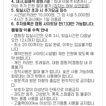
4. 데크,파쇄석 정원기준 :
​최대 이용객 6명까지 그
이상 추가 인원 절대 불가
(잠자는 여부 상관없음)
5
. 퇴실시간 초과 시 추가요금 징수
- 시간당(카라반 10,000원, 그 외 시설 5,000원)
- 4시간 초과시에는 1일 이용료
6
. 주차등록은 캠핑 사이트당 한(1)대만 가능합니다.
캠핑장 이용 수칙 안내
- 캠핑장 입실시간은 오후 3시, 퇴실시간은 다음날
오전 12시까지 입니다.
- 최소 20:00까지는 입실 완료, 이후는 입실불가합
니다
- 예약인원은 사이트(시설별) 제한 인원에 맞도록 예
약 바랍니다.
- 개인 카라반, 트레일러, 대형 캠핑카(캠핑장 내 이
용불가)
- 장작사용은 절대 불가 합니다. 숯은 사용 가능하며,
화로대는 데크 밖에서 사용해야 합니다.
- 방문객과 방문 차량의 출입은 원칙적으로 금지합니
다.
- 보호자 없이 미성년자 단독으로 이용금지
- 과도한 음주, 고성방가, 폭죽,스파클라 등 불꽃이
튀는 용품 사용을 금지합니다.
- 고출력(600kw 이상의) 전기용품 사용을 금지합니