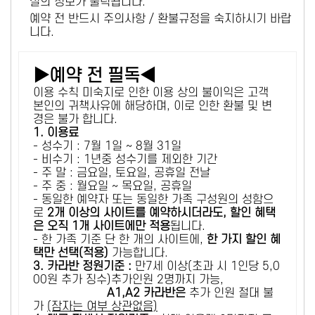
설의 정보가 출력됩니다.
예약 전 반드시 주의사항 / 환불규정을 숙지하시기 바랍
니다.
▶예약 전 필독◀
이용 수칙 미숙지로 인한 이용 상의 불이익은 고객
본인의 귀책사유에 해당하며, 이로 인한 환불 및 변
경은 불가 합니다.
1. 이용료
- 성수기 : 7월 1일 ~ 8월 31일
- 비수기 : 1년중 성수기를 제외한 기간
- 주 말 : 금요일, 토요일, 공휴일 전날
- 주 중 : 월요일 ~ 목요일, 공휴일
- 동일한 예약자 또는 동일한 가족 구성원의 성함으
로
2개 이상의 사이트를 예약하시더라도, 할인 혜택
은 오직 1개 사이트에만 적용
됩니다.
- 한 가족 기준 단 한 개의 사이트에,
한 가지 할인 혜
택만 선택(적용)
가능합니다.
3. 카라반 정원기준 :
만7세 이상(초과 시 1인당 5,0
00원 추가 징수)추가인원 2명까지 가능,
A1,A2 카라반은
추가 인원 절대 불
가
(잠자는 여부 상관없음)