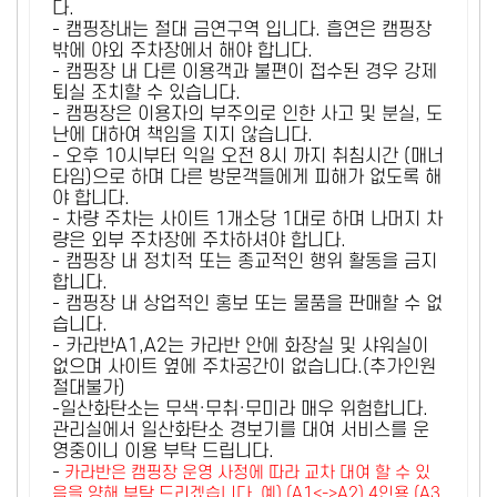
다.
- 캠핑장내는 절대 금연구역 입니다. 흡연은 캠핑장
밖에 야외 주차장에서 해야 합니다.
- 캠핑장 내 다른 이용객과 불편이 접수된 경우 강제
퇴실 조치할 수 있습니다.
- 캠핑장은 이용자의 부주의로 인한 사고 및 분실, 도
난에 대하여 책임을 지지 않습니다.
- 오후 10시부터 익일 오전 8시 까지 취침시간 (매너
타임)으로 하며 다른 방문객들에게 피해가 없도록 해
야 합니다.
- 차량 주차는 사이트 1개소당 1대로 하며 나머지 차
량은 외부 주차장에 주차하셔야 합니다.
- 캠핑장 내 정치적 또는 종교적인 행위 활동을 금지
합니다.
- 캠핑장 내 상업적인 홍보 또는 물품을 판매할 수 없
습니다.
- 카라반A1,A2는 카라반 안에 화장실 및 샤워실이
없으며 사이트 옆에 주차공간이 없습니다.(추가인원
절대불가)
-일산화탄소는 무색·무취·무미라 매우 위험합니다.
관리실에서 일산화탄소 경보기를 대여 서비스를 운
영중이니 이용 부탁 드립니다.
-
카라반은 캠핑장 운영 사정에 따라 교차 대여 할 수 있
음을 양해 부탁 드리겠습니다. 예) (A1<->A2) 4인용 (A3