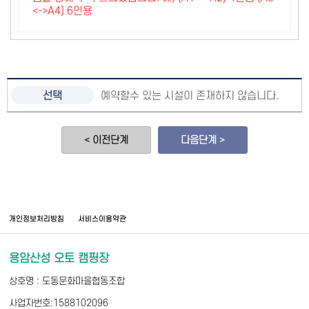
<->A4) 6인용
예약할수 있는 시설이 존재하지 않습니다.
< 이전단계
다음단계 >
개인정보처리방침
서비스이용약관
용암산성 오토 캠핑장
상호명 : 도동문화마을협동조합
사업자번호:1588102096