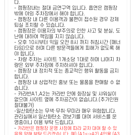
다.
- 캠핑장내는 절대 금연구역 입니다. 흡연은 캠핑장
밖에 야외 주차장에서 해야 합니다.
- 캠핑장 내 다른 이용객과 불편이 접수된 경우 강제
퇴실 조치할 수 있습니다.
- 캠핑장은 이용자의 부주의로 인한 사고 및 분실, 도
난에 대하여 책임을 지지 않습니다.
- 오후 10시부터 익일 오전 8시 까지 취침시간 (매너
타임)으로 하며 다른 방문객들에게 피해가 없도록 해
야 합니다.
- 차량 주차는 사이트 1개소당 1대로 하며 나머지 차
량은 외부 주차장에 주차하셔야 합니다.
- 캠핑장 내 정치적 또는 종교적인 행위 활동을 금지
합니다.
- 캠핑장 내 상업적인 홍보 또는 물품을 판매할 수 없
습니다.
- 카라반A1,A2는 카라반 안에 화장실 및 샤워실이
없으며 사이트 옆에 주차공간이 없습니다.(추가인원
절대불가)
-일산화탄소는 무색·무취·무미라 매우 위험합니다.
관리실에서 일산화탄소 경보기를 대여 서비스를 운
영중이니 이용 부탁 드립니다.
-
카라반은 캠핑장 운영 사정에 따라 교차 대여 할 수 있
음을 양해 부탁 드리겠습니다. 예) (A1<->A2) 4인용 (A3