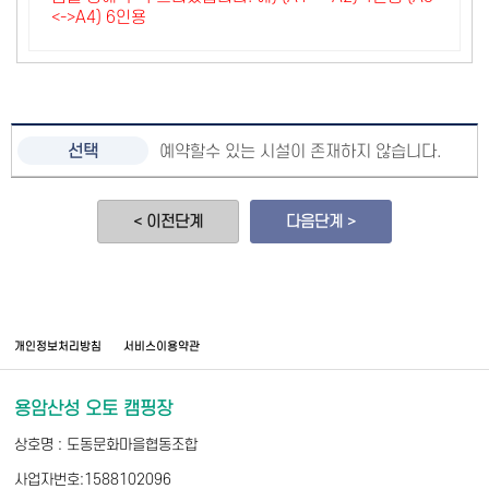
<->A4) 6인용
예약할수 있는 시설이 존재하지 않습니다.
< 이전단계
다음단계 >
개인정보처리방침
서비스이용약관
용암산성 오토 캠핑장
상호명 : 도동문화마을협동조합
사업자번호:1588102096