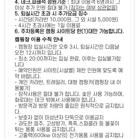
4. 데크,파쇄석 정원기준 :
​최대 이용객 6명까지 그
이상 추가 인원 절대 불가
(잠자는 여부 상관없음)
5
. 퇴실시간 초과 시 추가요금 징수
- 시간당(카라반 10,000원, 그 외 시설 5,000원)
- 4시간 초과시에는 1일 이용료
6
. 주차등록은 캠핑 사이트당 한(1)대만 가능합니다.
캠핑장 이용 수칙 안내
- 캠핑장 입실시간은 오후 3시, 퇴실시간은 다음날
오전 12시까지 입니다.
- 최소 20:00까지는 입실 완료, 이후는 입실불가합
니다
- 예약인원은 사이트(시설별) 제한 인원에 맞도록 예
약 바랍니다.
- 개인 카라반, 트레일러, 대형 캠핑카(캠핑장 내 이
용불가)
- 장작사용은 절대 불가 합니다. 숯은 사용 가능하며,
화로대는 데크 밖에서 사용해야 합니다.
- 방문객과 방문 차량의 출입은 원칙적으로 금지합니
다.
- 보호자 없이 미성년자 단독으로 이용금지
- 과도한 음주, 고성방가, 폭죽,스파클라 등 불꽃이
튀는 용품 사용을 금지합니다.
- 고출력(600kw 이상의) 전기용품 사용을 금지합니