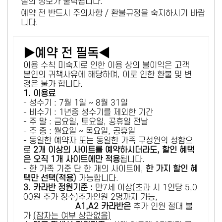
설의 정보가 출력됩니다.
예약 전 반드시 주의사항 / 환불규정을 숙지하시기 바랍
니다.
▶예약 전 필독◀
이용 수칙 미숙지로 인한 이용 상의 불이익은 고객
본인의 귀책사유에 해당하며, 이로 인한 환불 및 변
경은 불가 합니다.
1. 이용료
- 성수기 : 7월 1일 ~ 8월 31일
- 비수기 : 1년중 성수기를 제외한 기간
- 주 말 : 금요일, 토요일, 공휴일 전날
- 주 중 : 월요일 ~ 목요일, 공휴일
- 동일한 예약자 또는 동일한 가족 구성원의 성함으
로
2개 이상의 사이트를 예약하시더라도, 할인 혜택
은 오직 1개 사이트에만 적용
됩니다.
- 한 가족 기준 단 한 개의 사이트에,
한 가지 할인 혜
택만 선택(적용)
가능합니다.
3. 카라반 정원기준 :
만7세 이상(초과 시 1인당 5,0
00원 추가 징수)추가인원 2명까지 가능,
A1,A2 카라반은
추가 인원 절대 불
가
(잠자는 여부 상관없음)