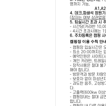
명까지 가능,
A1,A2 
4. 데크,파쇄석 정원기
(잠자는 여부 상관없음
5
. 퇴실시간 초과 시 
- 시간당(카라반 10,00
- 4시간 초과시에는 
6
. 주차등록은 캠핑 사
캠핑장 이용 수칙 안
- 캠핑장 입실시간은 
- 최소 20:00까지는
- 예약인원은 사이트(
- 개인 카라반, 트레일
- 장작사용은 절대 불
해야 합니다.
- 방문객과 방문 차량
- 보호자 없이 미성년
- 과도한 음주, 고성
다.
- 고출력(600kw 이
- 캠핑장내는 절대 금
합니다.