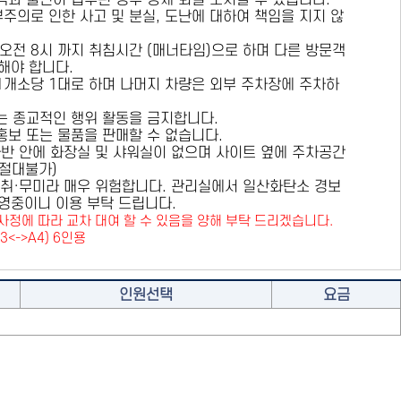
용객과 불편이 접수된 경우 강제 퇴실 조치할 수 있습니다.
부주의로 인한 사고 및 분실, 도난에 대하여 책임을 지지 않
 오전 8시 까지 취침시간 (매너타임)으로 하며 다른 방문객
해야 합니다.
 1개소당 1대로 하며 나머지 차량은 외부 주차장에 주차하
또는 종교적인 행위 활동을 금지합니다.
 홍보 또는 물품을 판매할 수 없습니다.
카라반 안에 화장실 및 샤워실이 없으며 사이트 옆에 주차공간
원절대불가)
취·무미라 매우 위험합니다. 관리실에서 일산화탄소 경보
영중이니 이용 부탁 드립니다.
사정에 따라 교차 대여 할 수 있음을 양해 부탁 드리겠습니다.
A3<->A4) 6인용
인원선택
요금