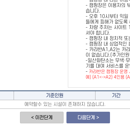
- 캠핑장 내 다른 이
- 캠핑장은 이용자의 
습니다.
- 오후 10시부터 익일
들에게 피해가 없도록 
- 차량 주차는 사이트
셔야 합니다.
- 캠핑장 내 정치적 
- 캠핑장 내 상업적인
- 카라반A1,A2는 
이 없습니다.(추가인
-일산화탄소는 무색·무
기를 대여 서비스를 운
-
카라반은 캠핑장 운영 
예) (A1<->A2) 4인용 (
기준인원
기간
예약할수 있는 시설이 존재하지 않습니다.
< 이전단계
다음단계 >