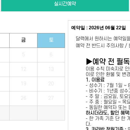
실시간예약
예약일 : 2026년 06월 22일
달력에서 원하시는 예약일을
금
토
예약 전 반드시 주의사항 /
5
6
▶예약 전 필
이용 수칙 미숙지로 인
12
13
이로 인한 환불 및 변
1. 이용료
19
20
- 성수기 : 7월 1일 ~
- 비수기 : 1년중 성
- 주 말 : 금요일, 토
26
27
- 주 중 : 월요일 ~ 
- 동일한 예약자 또는
하시더라도, 할인 혜택
- 한 가족 기준 단 한
다.
3. 카라반 정원기준 :
만