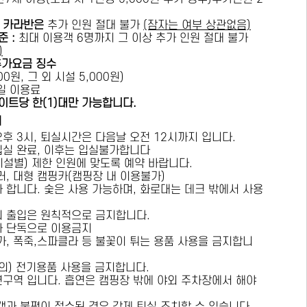
카라반은
추가 인원 절대 불가
(잠자는 여부 상관없음)
준 :
​최대 이용객 6명까지 그 이상 추가 인원 절대 불가
)
추가요금 징수
0원, 그 외 시설 5,000원)
1일 이용료
이트당 한(1)대만 가능합니다.
내
오후 3시, 퇴실시간은 다음날 오전 12시까지 입니다.
 입실 완료, 이후는 입실불가합니다
시설별) 제한 인원에 맞도록 예약 바랍니다.
러, 대형 캠핑카(캠핑장 내 이용불가)
가 합니다. 숯은 사용 가능하며, 화로대는 데크 밖에서 사용
의 출입은 원칙적으로 금지합니다.
자 단독으로 이용금지
방가, 폭죽,스파클라 등 불꽃이 튀는 용품 사용을 금지합니
상의) 전기용품 사용을 금지합니다.
연구역 입니다. 흡연은 캠핑장 밖에 야외 주차장에서 해야