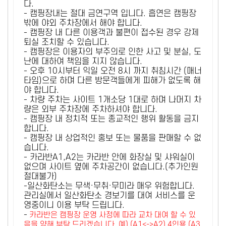
다.
- 캠핑장내는 절대 금연구역 입니다. 흡연은 캠핑장
밖에 야외 주차장에서 해야 합니다.
- 캠핑장 내 다른 이용객과 불편이 접수된 경우 강제
퇴실 조치할 수 있습니다.
- 캠핑장은 이용자의 부주의로 인한 사고 및 분실, 도
난에 대하여 책임을 지지 않습니다.
- 오후 10시부터 익일 오전 8시 까지 취침시간 (매너
타임)으로 하며 다른 방문객들에게 피해가 없도록 해
야 합니다.
- 차량 주차는 사이트 1개소당 1대로 하며 나머지 차
량은 외부 주차장에 주차하셔야 합니다.
- 캠핑장 내 정치적 또는 종교적인 행위 활동을 금지
합니다.
- 캠핑장 내 상업적인 홍보 또는 물품을 판매할 수 없
습니다.
- 카라반A1,A2는 카라반 안에 화장실 및 샤워실이
없으며 사이트 옆에 주차공간이 없습니다.(추가인원
절대불가)
-일산화탄소는 무색·무취·무미라 매우 위험합니다.
관리실에서 일산화탄소 경보기를 대여 서비스를 운
영중이니 이용 부탁 드립니다.
-
카라반은 캠핑장 운영 사정에 따라 교차 대여 할 수 있
음을 양해 부탁 드리겠습니다. 예) (A1<->A2) 4인용 (A3