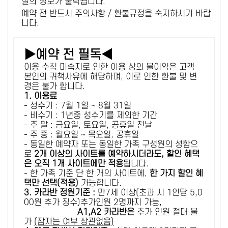
설의 정보가 출력됩니다.
예약 전 반드시 주의사항 / 환불규정을 숙지하시기 바랍
니다.
▶예약 전 필독◀
이용 수칙 미숙지로 인한 이용 상의 불이익은 고객
본인의 귀책사유에 해당하며, 이로 인한 환불 및 변
경은 불가 합니다.
1. 이용료
- 성수기 : 7월 1일 ~ 8월 31일
- 비수기 : 1년중 성수기를 제외한 기간
- 주 말 : 금요일, 토요일, 공휴일 전날
- 주 중 : 월요일 ~ 목요일, 공휴일
- 동일한 예약자 또는 동일한 가족 구성원의 성함으
로
2개 이상의 사이트를 예약하시더라도, 할인 혜택
은 오직 1개 사이트에만 적용
됩니다.
- 한 가족 기준 단 한 개의 사이트에,
한 가지 할인 혜
택만 선택(적용)
가능합니다.
3. 카라반 정원기준 :
만7세 이상(초과 시 1인당 5,0
00원 추가 징수)추가인원 2명까지 가능,
A1,A2 카라반은
추가 인원 절대 불
가
(잠자는 여부 상관없음)