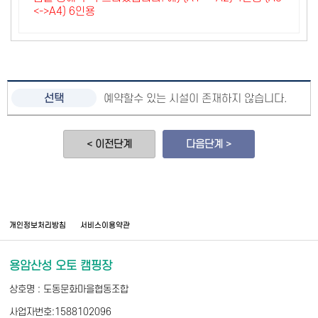
<->A4) 6인용
예약할수 있는 시설이 존재하지 않습니다.
< 이전단계
다음단계 >
개인정보처리방침
서비스이용약관
용암산성 오토 캠핑장
상호명 : 도동문화마을협동조합
사업자번호:1588102096