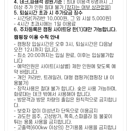
4. 데크,파쇄석 정원기준 :
​최대 이용객 6명까지 그
이상 추가 인원 절대 불가
(잠자는 여부 상관없음)
5
. 퇴실시간 초과 시 추가요금 징수
- 시간당(카라반 10,000원, 그 외 시설 5,000원)
- 4시간 초과시에는 1일 이용료
6
. 주차등록은 캠핑 사이트당 한(1)대만 가능합니다.
캠핑장 이용 수칙 안내
- 캠핑장 입실시간은 오후 3시, 퇴실시간은 다음날
오전 12시까지 입니다.
- 최소 20:00까지는 입실 완료, 이후는 입실불가합
니다
- 예약인원은 사이트(시설별) 제한 인원에 맞도록 예
약 바랍니다.
- 개인 카라반, 트레일러, 대형 캠핑카(캠핑장 내 이
용불가)
- 장작사용은 절대 불가 합니다. 숯은 사용 가능하며,
화로대는 데크 밖에서 사용해야 합니다.
- 방문객과 방문 차량의 출입은 원칙적으로 금지합니
다.
- 보호자 없이 미성년자 단독으로 이용금지
- 과도한 음주, 고성방가, 폭죽,스파클라 등 불꽃이
튀는 용품 사용을 금지합니다.
- 고출력(600kw 이상의) 전기용품 사용을 금지합니