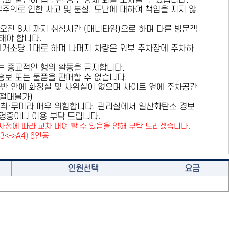
용객과 불편이 접수된 경우 강제 퇴실 조치할 수 있습니다.
부주의로 인한 사고 및 분실, 도난에 대하여 책임을 지지 않
 오전 8시 까지 취침시간 (매너타임)으로 하며 다른 방문객
해야 합니다.
 1개소당 1대로 하며 나머지 차량은 외부 주차장에 주차하
또는 종교적인 행위 활동을 금지합니다.
 홍보 또는 물품을 판매할 수 없습니다.
카라반 안에 화장실 및 샤워실이 없으며 사이트 옆에 주차공간
원절대불가)
취·무미라 매우 위험합니다. 관리실에서 일산화탄소 경보
영중이니 이용 부탁 드립니다.
사정에 따라 교차 대여 할 수 있음을 양해 부탁 드리겠습니다.
A3<->A4) 6인용
인원선택
요금