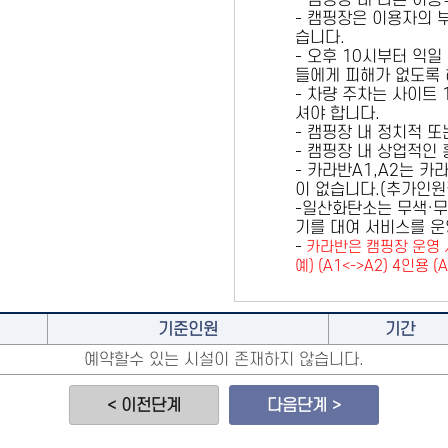
- 캠핑장 내 다른 이
- 캠핑장은 이용자의 
습니다.
- 오후 10시부터 익일
들에게 피해가 없도록 
- 차량 주차는 사이트
셔야 합니다.
- 캠핑장 내 정치적 
- 캠핑장 내 상업적인
- 카라반A1,A2는 
이 없습니다.(추가인
-일산화탄소는 무색·무
기를 대여 서비스를 운
-
카라반은 캠핑장 운영 
예) (A1<->A2) 4인용 (
기준인원
기간
예약할수 있는 시설이 존재하지 않습니다.
< 이전단계
다음단계 >