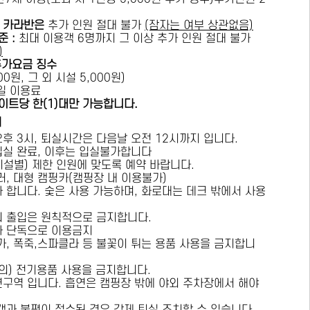
카라반은
추가 인원 절대 불가
(잠자는 여부 상관없음)
준 :
​최대 이용객 6명까지 그 이상 추가 인원 절대 불가
)
추가요금 징수
0원, 그 외 시설 5,000원)
1일 이용료
이트당 한(1)대만 가능합니다.
내
오후 3시, 퇴실시간은 다음날 오전 12시까지 입니다.
 입실 완료, 이후는 입실불가합니다
시설별) 제한 인원에 맞도록 예약 바랍니다.
러, 대형 캠핑카(캠핑장 내 이용불가)
가 합니다. 숯은 사용 가능하며, 화로대는 데크 밖에서 사용
의 출입은 원칙적으로 금지합니다.
자 단독으로 이용금지
방가, 폭죽,스파클라 등 불꽃이 튀는 용품 사용을 금지합니
상의) 전기용품 사용을 금지합니다.
연구역 입니다. 흡연은 캠핑장 밖에 야외 주차장에서 해야