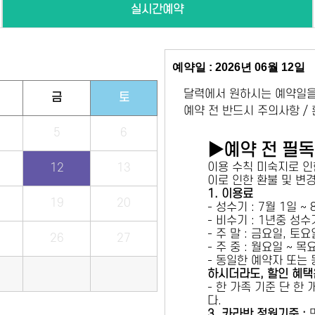
실시간예약
예약일 : 2026년 06월 12일
달력에서 원하시는 예약일을
금
토
예약 전 반드시 주의사항 /
5
6
▶예약 전 필
이용 수칙 미숙지로 인
12
13
이로 인한 환불 및 변
1. 이용료
19
20
- 성수기 : 7월 1일 ~
- 비수기 : 1년중 성
- 주 말 : 금요일, 토
26
27
- 주 중 : 월요일 ~ 
- 동일한 예약자 또는
하시더라도, 할인 혜택
- 한 가족 기준 단 한
다.
3. 카라반 정원기준 :
만