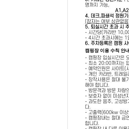
명까지 가능,
A1,A2 
4. 데크,파쇄석 정원기
(잠자는 여부 상관없음
5
. 퇴실시간 초과 시 
- 시간당(카라반 10,00
- 4시간 초과시에는 
6
. 주차등록은 캠핑 사
캠핑장 이용 수칙 안
- 캠핑장 입실시간은 
- 최소 20:00까지는
- 예약인원은 사이트(
- 개인 카라반, 트레일
- 장작사용은 절대 불
해야 합니다.
- 방문객과 방문 차량
- 보호자 없이 미성년
- 과도한 음주, 고성
다.
- 고출력(600kw 이
- 캠핑장내는 절대 금
합니다.