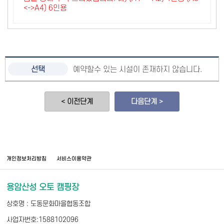
<->A4) 6인용
예약할수 있는 시설이 존재하지 않습니다.
< 이전단계
다음단계 >
개인정보처리방침
서비스이용약관
용암산성 오토 캠핑장
상호명 : 도동문화마을협동조합
사업자번호:1588102096