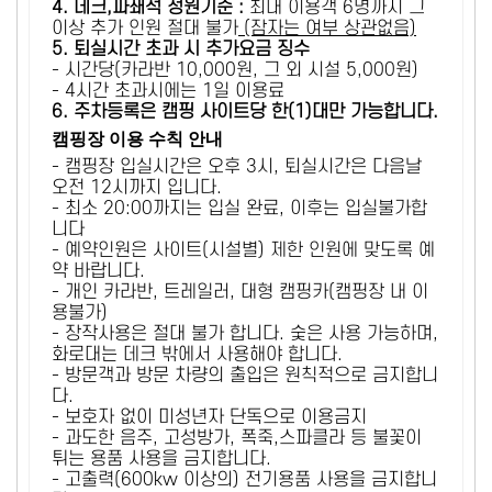
4. 데크,파쇄석 정원기준 :
​최대 이용객 6명까지 그
이상 추가 인원 절대 불가
(잠자는 여부 상관없음)
5
. 퇴실시간 초과 시 추가요금 징수
- 시간당(카라반 10,000원, 그 외 시설 5,000원)
- 4시간 초과시에는 1일 이용료
6
. 주차등록은 캠핑 사이트당 한(1)대만 가능합니다.
캠핑장 이용 수칙 안내
- 캠핑장 입실시간은 오후 3시, 퇴실시간은 다음날
오전 12시까지 입니다.
- 최소 20:00까지는 입실 완료, 이후는 입실불가합
니다
- 예약인원은 사이트(시설별) 제한 인원에 맞도록 예
약 바랍니다.
- 개인 카라반, 트레일러, 대형 캠핑카(캠핑장 내 이
용불가)
- 장작사용은 절대 불가 합니다. 숯은 사용 가능하며,
화로대는 데크 밖에서 사용해야 합니다.
- 방문객과 방문 차량의 출입은 원칙적으로 금지합니
다.
- 보호자 없이 미성년자 단독으로 이용금지
- 과도한 음주, 고성방가, 폭죽,스파클라 등 불꽃이
튀는 용품 사용을 금지합니다.
- 고출력(600kw 이상의) 전기용품 사용을 금지합니