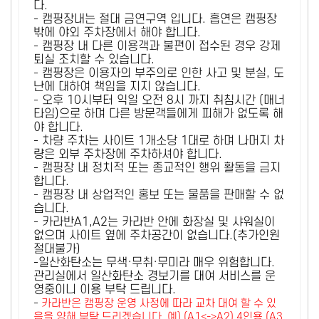
다.
- 캠핑장내는 절대 금연구역 입니다. 흡연은 캠핑장
밖에 야외 주차장에서 해야 합니다.
- 캠핑장 내 다른 이용객과 불편이 접수된 경우 강제
퇴실 조치할 수 있습니다.
- 캠핑장은 이용자의 부주의로 인한 사고 및 분실, 도
난에 대하여 책임을 지지 않습니다.
- 오후 10시부터 익일 오전 8시 까지 취침시간 (매너
타임)으로 하며 다른 방문객들에게 피해가 없도록 해
야 합니다.
- 차량 주차는 사이트 1개소당 1대로 하며 나머지 차
량은 외부 주차장에 주차하셔야 합니다.
- 캠핑장 내 정치적 또는 종교적인 행위 활동을 금지
합니다.
- 캠핑장 내 상업적인 홍보 또는 물품을 판매할 수 없
습니다.
- 카라반A1,A2는 카라반 안에 화장실 및 샤워실이
없으며 사이트 옆에 주차공간이 없습니다.(추가인원
절대불가)
-일산화탄소는 무색·무취·무미라 매우 위험합니다.
관리실에서 일산화탄소 경보기를 대여 서비스를 운
영중이니 이용 부탁 드립니다.
-
카라반은 캠핑장 운영 사정에 따라 교차 대여 할 수 있
음을 양해 부탁 드리겠습니다. 예) (A1<->A2) 4인용 (A3