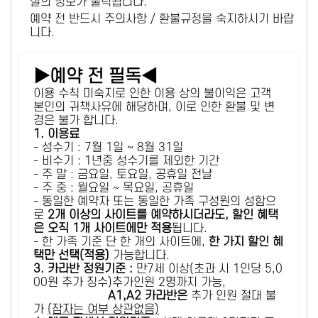
설의 정보가 출력됩니다.
예약 전 반드시 주의사항 / 환불규정을 숙지하시기 바랍
니다.
▶예약 전 필독◀
이용 수칙 미숙지로 인한 이용 상의 불이익은 고객
본인의 귀책사유에 해당하며, 이로 인한 환불 및 변
경은 불가 합니다.
1. 이용료
- 성수기 : 7월 1일 ~ 8월 31일
- 비수기 : 1년중 성수기를 제외한 기간
- 주 말 : 금요일, 토요일, 공휴일 전날
- 주 중 : 월요일 ~ 목요일, 공휴일
- 동일한 예약자 또는 동일한 가족 구성원의 성함으
로
2개 이상의 사이트를 예약하시더라도, 할인 혜택
은 오직 1개 사이트에만 적용
됩니다.
- 한 가족 기준 단 한 개의 사이트에,
한 가지 할인 혜
택만 선택(적용)
가능합니다.
3. 카라반 정원기준 :
만7세 이상(초과 시 1인당 5,0
00원 추가 징수)추가인원 2명까지 가능,
A1,A2 카라반은
추가 인원 절대 불
가
(잠자는 여부 상관없음)