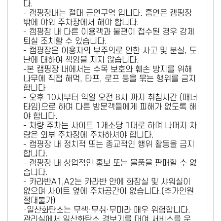
다.
- 캠핑장내는 절대 금연구역 입니다. 흡연은 캠핑장
밖에 야외 주차장에서 해야 합니다.
- 캠핑장 내 다른 이용객과 불편이 접수된 경우 강제
퇴실 조치할 수 있습니다.
- 캠핑장은 이용자의 부주의로 인한 사고 및 분실, 도
난에 대하여 책임을 지지 않습니다.
-본 캠핑장 내에서는 수목 보호와 훼손 방지를 위해
나무에 직접 해먹, 타프, 로프 등을 묶는 행위를 금지
합니다
- 오후 10시부터 익일 오전 8시 까지 취침시간 (매너
타임)으로 하며 다른 방문객들에게 피해가 없도록 해
야 합니다.
- 차량 주차는 사이트 1개소당 1대로 하며 나머지 차
량은 외부 주차장에 주차하셔야 합니다.
- 캠핑장 내 정치적 또는 종교적인 행위 활동을 금지
합니다.
- 캠핑장 내 상업적인 홍보 또는 물품을 판매할 수 없
습니다.
- 카라반A1,A2는 카라반 안에 화장실 및 샤워실이
없으며 사이트 옆에 주차공간이 없습니다.(추가인원
절대불가)
-일산화탄소는 무색·무취·무미라 매우 위험합니다.
관리실에서 일산화탄소 경보기를 대여 서비스를 운