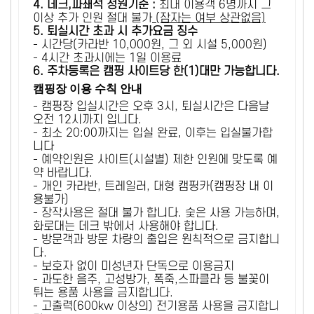
4. 데크,파쇄석 정원기준 :
​최대 이용객 6명까지 그
이상 추가 인원 절대 불가
(잠자는 여부 상관없음)
5
. 퇴실시간 초과 시 추가요금 징수
- 시간당(카라반 10,000원, 그 외 시설 5,000원)
- 4시간 초과시에는 1일 이용료
6
. 주차등록은 캠핑 사이트당 한(1)대만 가능합니다.
캠핑장 이용 수칙 안내
- 캠핑장 입실시간은 오후 3시, 퇴실시간은 다음날
오전 12시까지 입니다.
- 최소 20:00까지는 입실 완료, 이후는 입실불가합
니다
- 예약인원은 사이트(시설별) 제한 인원에 맞도록 예
약 바랍니다.
- 개인 카라반, 트레일러, 대형 캠핑카(캠핑장 내 이
용불가)
- 장작사용은 절대 불가 합니다. 숯은 사용 가능하며,
화로대는 데크 밖에서 사용해야 합니다.
- 방문객과 방문 차량의 출입은 원칙적으로 금지합니
다.
- 보호자 없이 미성년자 단독으로 이용금지
- 과도한 음주, 고성방가, 폭죽,스파클라 등 불꽃이
튀는 용품 사용을 금지합니다.
- 고출력(600kw 이상의) 전기용품 사용을 금지합니