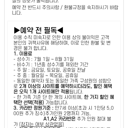
설의 정보가 출력됩니다.
예약 전 반드시 주의사항 / 환불규정을 숙지하시기 바랍
니다.
▶예약 전 필독◀
이용 수칙 미숙지로 인한 이용 상의 불이익은 고객
본인의 귀책사유에 해당하며, 이로 인한 환불 및 변
경은 불가 합니다.
1. 이용료
- 성수기 : 7월 1일 ~ 8월 31일
- 비수기 : 1년중 성수기를 제외한 기간
- 주 말 : 금요일, 토요일, 공휴일 전날
- 주 중 : 월요일 ~ 목요일, 공휴일
- 동일한 예약자 또는 동일한 가족 구성원의 성함으
로
2개 이상의 사이트를 예약하시더라도, 할인 혜택
은 오직 1개 사이트에만 적용
됩니다.
- 한 가족 기준 단 한 개의 사이트에,
한 가지 할인 혜
택만 선택(적용)
가능합니다.
3. 카라반 정원기준 :
만7세 이상(초과 시 1인당 5,0
00원 추가 징수)추가인원 2명까지 가능,
A1,A2 카라반은
추가 인원 절대 불
가
(잠자는 여부 상관없음)