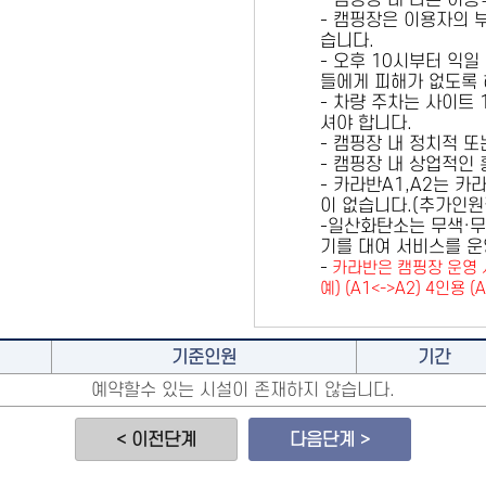
- 캠핑장 내 다른 이
- 캠핑장은 이용자의 
습니다.
- 오후 10시부터 익일
들에게 피해가 없도록 
- 차량 주차는 사이트
셔야 합니다.
- 캠핑장 내 정치적 
- 캠핑장 내 상업적인
- 카라반A1,A2는 
이 없습니다.(추가인
-일산화탄소는 무색·무
기를 대여 서비스를 운
-
카라반은 캠핑장 운영 
예) (A1<->A2) 4인용 (
기준인원
기간
예약할수 있는 시설이 존재하지 않습니다.
< 이전단계
다음단계 >