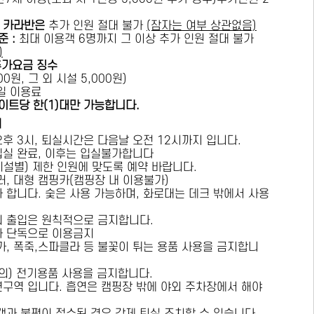
카라반은
추가 인원 절대 불가
(잠자는 여부 상관없음)
준 :
​최대 이용객 6명까지 그 이상 추가 인원 절대 불가
)
추가요금 징수
0원, 그 외 시설 5,000원)
1일 이용료
이트당 한(1)대만 가능합니다.
내
오후 3시, 퇴실시간은 다음날 오전 12시까지 입니다.
 입실 완료, 이후는 입실불가합니다
시설별) 제한 인원에 맞도록 예약 바랍니다.
러, 대형 캠핑카(캠핑장 내 이용불가)
가 합니다. 숯은 사용 가능하며, 화로대는 데크 밖에서 사용
의 출입은 원칙적으로 금지합니다.
자 단독으로 이용금지
방가, 폭죽,스파클라 등 불꽃이 튀는 용품 사용을 금지합니
상의) 전기용품 사용을 금지합니다.
연구역 입니다. 흡연은 캠핑장 밖에 야외 주차장에서 해야