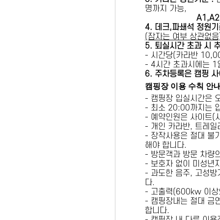
명까지 가능,
A1,A2 
4. 데크,파쇄석 정원기
(잠자는 여부 상관없음
5
. 퇴실시간 초과 시 
- 시간당(카라반 10,00
- 4시간 초과시에는 
6
. 주차등록은 캠핑 사
캠핑장 이용 수칙 안
- 캠핑장 입실시간은 
- 최소 20:00까지는
- 예약인원은 사이트(
- 개인 카라반, 트레일
- 장작사용은 절대 불
해야 합니다.
- 방문객과 방문 차량
- 보호자 없이 미성년
- 과도한 음주, 고성
다.
- 고출력(600kw 이
- 캠핑장내는 절대 금
합니다.