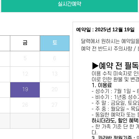
실시간예약
예약일 : 2025년 12월 19일
달력에서 원하시는 예약일을
금
토
예약 전 반드시 주의사항 /
5
6
▶예약 전 필
이용 수칙 미숙지로 인
12
13
이로 인한 환불 및 변
1. 이용료
19
20
- 성수기 : 7월 1일 ~
- 비수기 : 1년중 성
- 주 말 : 금요일, 토
26
27
- 주 중 : 월요일 ~ 
- 동일한 예약자 또는
하시더라도, 할인 혜택
- 한 가족 기준 단 한
다.
3. 카라반 정원기준 :
만