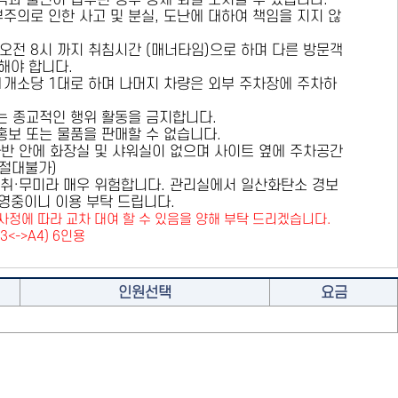
용객과 불편이 접수된 경우 강제 퇴실 조치할 수 있습니다.
부주의로 인한 사고 및 분실, 도난에 대하여 책임을 지지 않
 오전 8시 까지 취침시간 (매너타임)으로 하며 다른 방문객
해야 합니다.
 1개소당 1대로 하며 나머지 차량은 외부 주차장에 주차하
또는 종교적인 행위 활동을 금지합니다.
 홍보 또는 물품을 판매할 수 없습니다.
카라반 안에 화장실 및 샤워실이 없으며 사이트 옆에 주차공간
원절대불가)
취·무미라 매우 위험합니다. 관리실에서 일산화탄소 경보
영중이니 이용 부탁 드립니다.
사정에 따라 교차 대여 할 수 있음을 양해 부탁 드리겠습니다.
A3<->A4) 6인용
인원선택
요금