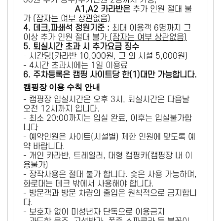
00원 추가 징수)추가인원 2명까지 가능,
A1,A2 카라반은
추가 인원 절대 불
가
(잠자는 여부 상관없음)
4. 데크,파쇄석 정원기준 :
​최대 이용객 6명까지 그
이상 추가 인원 절대 불가
(잠자는 여부 상관없음)
5
. 퇴실시간 초과 시 추가요금 징수
- 시간당(카라반 10,000원, 그 외 시설 5,000원)
- 4시간 초과시에는 1일 이용료
6
. 주차등록은 캠핑 사이트당 한(1)대만 가능합니다.
캠핑장 이용 수칙 안내
- 캠핑장 입실시간은 오후 3시, 퇴실시간은 다음날
오전 12시까지 입니다.
- 최소 20:00까지는 입실 완료, 이후는 입실불가합
니다
- 예약인원은 사이트(시설별) 제한 인원에 맞도록 예
약 바랍니다.
- 개인 카라반, 트레일러, 대형 캠핑카(캠핑장 내 이
용불가)
- 장작사용은 절대 불가 합니다. 숯은 사용 가능하며,
화로대는 데크 밖에서 사용해야 합니다.
- 방문객과 방문 차량의 출입은 원칙적으로 금지합니
다.
- 보호자 없이 미성년자 단독으로 이용금지