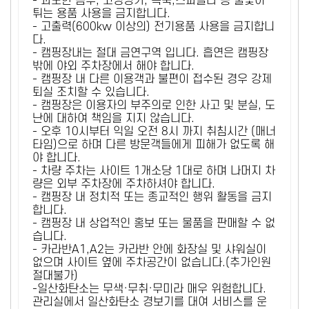
- 과도한 음주, 고성방가, 폭죽,스파클라 등 불꽃이
튀는 용품 사용을 금지합니다.
- 고출력(600kw 이상의) 전기용품 사용을 금지합니
다.
- 캠핑장내는 절대 금연구역 입니다. 흡연은 캠핑장
밖에 야외 주차장에서 해야 합니다.
- 캠핑장 내 다른 이용객과 불편이 접수된 경우 강제
퇴실 조치할 수 있습니다.
- 캠핑장은 이용자의 부주의로 인한 사고 및 분실, 도
난에 대하여 책임을 지지 않습니다.
- 오후 10시부터 익일 오전 8시 까지 취침시간 (매너
타임)으로 하며 다른 방문객들에게 피해가 없도록 해
야 합니다.
- 차량 주차는 사이트 1개소당 1대로 하며 나머지 차
량은 외부 주차장에 주차하셔야 합니다.
- 캠핑장 내 정치적 또는 종교적인 행위 활동을 금지
합니다.
- 캠핑장 내 상업적인 홍보 또는 물품을 판매할 수 없
습니다.
- 카라반A1,A2는 카라반 안에 화장실 및 샤워실이
없으며 사이트 옆에 주차공간이 없습니다.(추가인원
절대불가)
-일산화탄소는 무색·무취·무미라 매우 위험합니다.
관리실에서 일산화탄소 경보기를 대여 서비스를 운