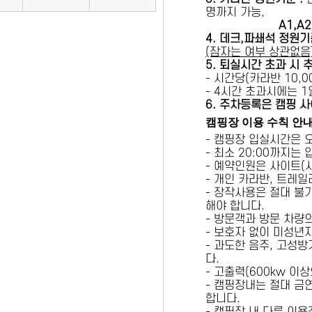
명까지 가능,
A1,A2 
4. 데크,파쇄석 정원기
(잠자는 여부 상관없음
5
. 퇴실시간 초과 시 
- 시간당(카라반 10,00
- 4시간 초과시에는 
6
. 주차등록은 캠핑 사
캠핑장 이용 수칙 안
- 캠핑장 입실시간은 
- 최소 20:00까지는
- 예약인원은 사이트(
- 개인 카라반, 트레일
- 장작사용은 절대 불
해야 합니다.
- 방문객과 방문 차량
- 보호자 없이 미성년
- 과도한 음주, 고성
다.
- 고출력(600kw 이
- 캠핑장내는 절대 금
합니다.