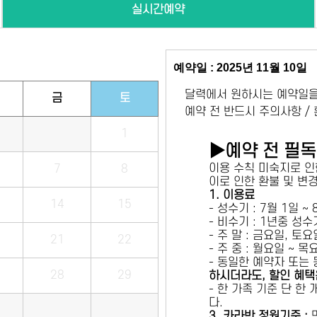
실시간예약
예약일 : 2025년 11월 10일
달력에서 원하시는 예약일을
금
토
예약 전 반드시 주의사항 /
1
▶예약 전 필
이용 수칙 미숙지로 인
7
8
이로 인한 환불 및 변
1. 이용료
14
15
- 성수기 : 7월 1일 ~
- 비수기 : 1년중 성
- 주 말 : 금요일, 토
21
22
- 주 중 : 월요일 ~ 
- 동일한 예약자 또는
28
29
하시더라도, 할인 혜택
- 한 가족 기준 단 한
다.
3. 카라반 정원기준 :
만