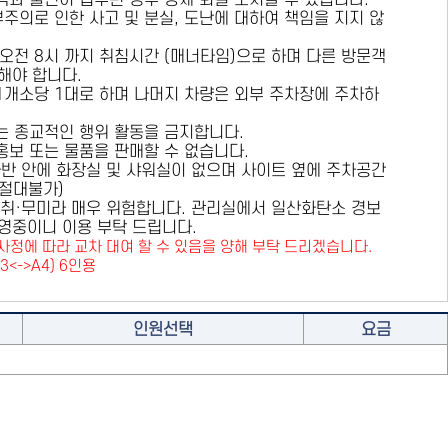
용객과 불편이 접수된 경우 강제 퇴실 조치할 수 있습니다.
부주의로 인한 사고 및 분실, 도난에 대하여 책임을 지지 않
 오전 8시 까지 취침시간 (매너타임)으로 하며 다른 방문객
해야 합니다.
 1개소당 1대로 하며 나머지 차량은 외부 주차장에 주차하
또는 종교적인 행위 활동을 금지합니다.
 홍보 또는 물품을 판매할 수 없습니다.
카라반 안에 화장실 및 샤워실이 없으며 사이트 옆에 주차공간
원절대불가)
취·무미라 매우 위험합니다. 관리실에서 일산화탄소 경보
영중이니 이용 부탁 드립니다.
사정에 따라 교차 대여 할 수 있음을 양해 부탁 드리겠습니다.
A3<->A4) 6인용
인원선택
요금