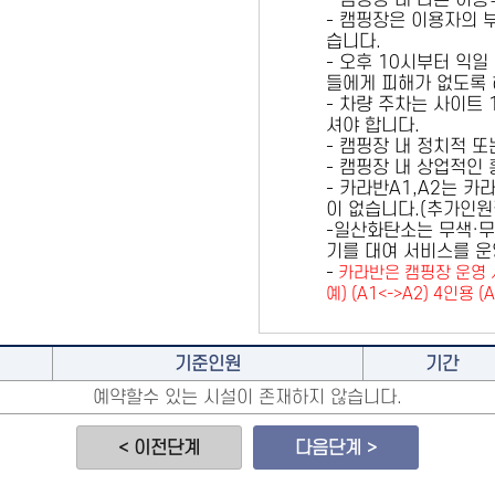
- 캠핑장 내 다른 이
- 캠핑장은 이용자의 
습니다.
- 오후 10시부터 익일
들에게 피해가 없도록 
- 차량 주차는 사이트
셔야 합니다.
- 캠핑장 내 정치적 
- 캠핑장 내 상업적인
- 카라반A1,A2는 
이 없습니다.(추가인
-일산화탄소는 무색·무
기를 대여 서비스를 운
-
카라반은 캠핑장 운영 
예) (A1<->A2) 4인용 (
기준인원
기간
예약할수 있는 시설이 존재하지 않습니다.
< 이전단계
다음단계 >