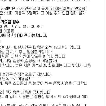
카라반은
추가 인원 절대 불가
(잠자는 여부 상관없음)
준 :
​최대 이용객 6명까지 그 이상 추가 인원 절대 불가
)
추가요금 징수
0원, 그 외 시설 5,000원)
1일 이용료
이트당 한(1)대만 가능합니다.
내
오후 3시, 퇴실시간은 다음날 오전 12시까지 입니다.
 입실 완료, 이후는 입실불가합니다
시설별) 제한 인원에 맞도록 예약 바랍니다.
러, 대형 캠핑카(캠핑장 내 이용불가)
가 합니다. 숯은 사용 가능하며, 화로대는 데크 밖에서 사용
의 출입은 원칙적으로 금지합니다.
자 단독으로 이용금지
방가, 폭죽,스파클라 등 불꽃이 튀는 용품 사용을 금지합니
상의) 전기용품 사용을 금지합니다.
연구역 입니다. 흡연은 캠핑장 밖에 야외 주차장에서 해야