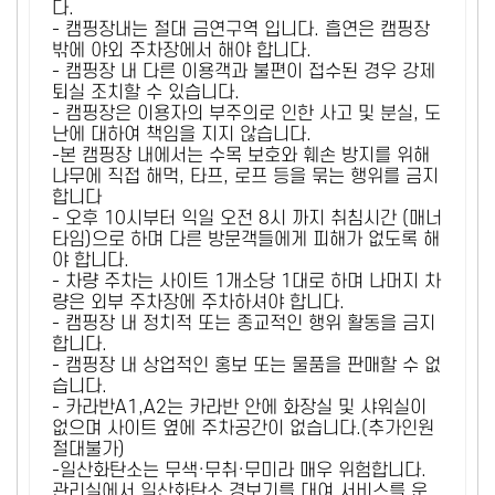
다.
- 캠핑장내는 절대 금연구역 입니다. 흡연은 캠핑장
밖에 야외 주차장에서 해야 합니다.
- 캠핑장 내 다른 이용객과 불편이 접수된 경우 강제
퇴실 조치할 수 있습니다.
- 캠핑장은 이용자의 부주의로 인한 사고 및 분실, 도
난에 대하여 책임을 지지 않습니다.
-본 캠핑장 내에서는 수목 보호와 훼손 방지를 위해
나무에 직접 해먹, 타프, 로프 등을 묶는 행위를 금지
합니다
- 오후 10시부터 익일 오전 8시 까지 취침시간 (매너
타임)으로 하며 다른 방문객들에게 피해가 없도록 해
야 합니다.
- 차량 주차는 사이트 1개소당 1대로 하며 나머지 차
량은 외부 주차장에 주차하셔야 합니다.
- 캠핑장 내 정치적 또는 종교적인 행위 활동을 금지
합니다.
- 캠핑장 내 상업적인 홍보 또는 물품을 판매할 수 없
습니다.
- 카라반A1,A2는 카라반 안에 화장실 및 샤워실이
없으며 사이트 옆에 주차공간이 없습니다.(추가인원
절대불가)
-일산화탄소는 무색·무취·무미라 매우 위험합니다.
관리실에서 일산화탄소 경보기를 대여 서비스를 운