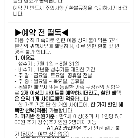
설의 정보가 출력됩니다.
예약 전 반드시 주의사항 / 환불규정을 숙지하시기 바랍
니다.
▶예약 전 필독◀
이용 수칙 미숙지로 인한 이용 상의 불이익은 고객
본인의 귀책사유에 해당하며, 이로 인한 환불 및 변
경은 불가 합니다.
1. 이용료
- 성수기 : 7월 1일 ~ 8월 31일
- 비수기 : 1년중 성수기를 제외한 기간
- 주 말 : 금요일, 토요일, 공휴일 전날
- 주 중 : 월요일 ~ 목요일, 공휴일
- 동일한 예약자 또는 동일한 가족 구성원의 성함으
로
2개 이상의 사이트를 예약하시더라도, 할인 혜택
은 오직 1개 사이트에만 적용
됩니다.
- 한 가족 기준 단 한 개의 사이트에,
한 가지 할인 혜
택만 선택(적용)
가능합니다.
3. 카라반 정원기준 :
만7세 이상(초과 시 1인당 5,0
00원 추가 징수)추가인원 2명까지 가능,
A1,A2 카라반은
추가 인원 절대 불
가
(잠자는 여부 상관없음)