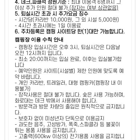
4. 데크,파쇄석 정원기준 :
​최대 이용객 6명까지 그
이상 추가 인원 절대 불가
(잠자는 여부 상관없음)
5
. 퇴실시간 초과 시 추가요금 징수
- 시간당(카라반 10,000원, 그 외 시설 5,000원)
- 4시간 초과시에는 1일 이용료
6
. 주차등록은 캠핑 사이트당 한(1)대만 가능합니다.
캠핑장 이용 수칙 안내
- 캠핑장 입실시간은 오후 3시, 퇴실시간은 다음날
오전 12시까지 입니다.
- 최소 20:00까지는 입실 완료, 이후는 입실불가합
니다
- 예약인원은 사이트(시설별) 제한 인원에 맞도록 예
약 바랍니다.
- 개인 카라반, 트레일러, 대형 캠핑카(캠핑장 내 이
용불가)
- 장작사용은 절대 불가 합니다. 숯은 사용 가능하며,
화로대는 데크 밖에서 사용해야 합니다.
- 방문객과 방문 차량의 출입은 원칙적으로 금지합니
다.
- 보호자 없이 미성년자 단독으로 이용금지
- 과도한 음주, 고성방가, 폭죽,스파클라 등 불꽃이
튀는 용품 사용을 금지합니다.
- 고출력(600kw 이상의) 전기용품 사용을 금지합니