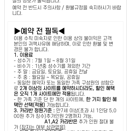
설의 정보가 출력됩니다.
예약 전 반드시 주의사항 / 환불규정을 숙지하시기 바랍
니다.
▶예약 전 필독◀
이용 수칙 미숙지로 인한 이용 상의 불이익은 고객
본인의 귀책사유에 해당하며, 이로 인한 환불 및 변
경은 불가 합니다.
1. 이용료
- 성수기 : 7월 1일 ~ 8월 31일
- 비수기 : 1년중 성수기를 제외한 기간
- 주 말 : 금요일, 토요일, 공휴일 전날
- 주 중 : 월요일 ~ 목요일, 공휴일
- 동일한 예약자 또는 동일한 가족 구성원의 성함으
로
2개 이상의 사이트를 예약하시더라도, 할인 혜택
은 오직 1개 사이트에만 적용
됩니다.
- 한 가족 기준 단 한 개의 사이트에,
한 가지 할인 혜
택만 선택(적용)
가능합니다.
3. 카라반 정원기준 :
만7세 이상(초과 시 1인당 5,0
00원 추가 징수)추가인원 2명까지 가능,
A1,A2 카라반은
추가 인원 절대 불
가
(잠자는 여부 상관없음)