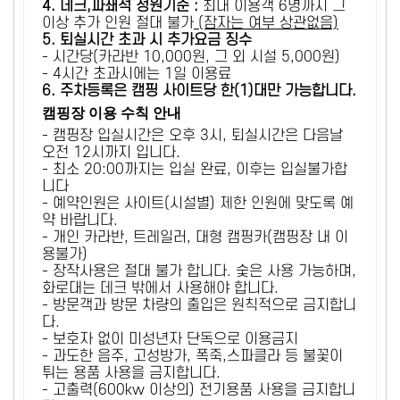
4. 데크,파쇄석 정원기준 :
​최대 이용객 6명까지 그
이상 추가 인원 절대 불가
(잠자는 여부 상관없음)
5
. 퇴실시간 초과 시 추가요금 징수
- 시간당(카라반 10,000원, 그 외 시설 5,000원)
- 4시간 초과시에는 1일 이용료
6
. 주차등록은 캠핑 사이트당 한(1)대만 가능합니다.
캠핑장 이용 수칙 안내
- 캠핑장 입실시간은 오후 3시, 퇴실시간은 다음날
오전 12시까지 입니다.
- 최소 20:00까지는 입실 완료, 이후는 입실불가합
니다
- 예약인원은 사이트(시설별) 제한 인원에 맞도록 예
약 바랍니다.
- 개인 카라반, 트레일러, 대형 캠핑카(캠핑장 내 이
용불가)
- 장작사용은 절대 불가 합니다. 숯은 사용 가능하며,
화로대는 데크 밖에서 사용해야 합니다.
- 방문객과 방문 차량의 출입은 원칙적으로 금지합니
다.
- 보호자 없이 미성년자 단독으로 이용금지
- 과도한 음주, 고성방가, 폭죽,스파클라 등 불꽃이
튀는 용품 사용을 금지합니다.
- 고출력(600kw 이상의) 전기용품 사용을 금지합니