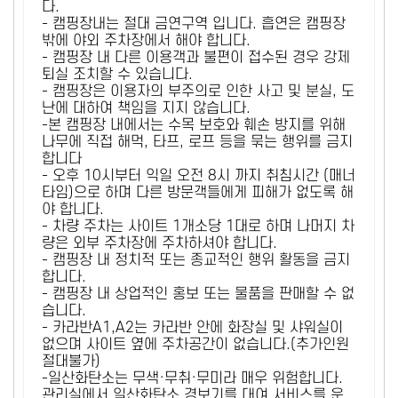
다.
- 캠핑장내는 절대 금연구역 입니다. 흡연은 캠핑장
밖에 야외 주차장에서 해야 합니다.
- 캠핑장 내 다른 이용객과 불편이 접수된 경우 강제
퇴실 조치할 수 있습니다.
- 캠핑장은 이용자의 부주의로 인한 사고 및 분실, 도
난에 대하여 책임을 지지 않습니다.
-본 캠핑장 내에서는 수목 보호와 훼손 방지를 위해
나무에 직접 해먹, 타프, 로프 등을 묶는 행위를 금지
합니다
- 오후 10시부터 익일 오전 8시 까지 취침시간 (매너
타임)으로 하며 다른 방문객들에게 피해가 없도록 해
야 합니다.
- 차량 주차는 사이트 1개소당 1대로 하며 나머지 차
량은 외부 주차장에 주차하셔야 합니다.
- 캠핑장 내 정치적 또는 종교적인 행위 활동을 금지
합니다.
- 캠핑장 내 상업적인 홍보 또는 물품을 판매할 수 없
습니다.
- 카라반A1,A2는 카라반 안에 화장실 및 샤워실이
없으며 사이트 옆에 주차공간이 없습니다.(추가인원
절대불가)
-일산화탄소는 무색·무취·무미라 매우 위험합니다.
관리실에서 일산화탄소 경보기를 대여 서비스를 운