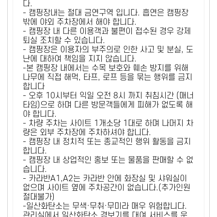
다.
- 캠핑장내는 절대 금연구역 입니다. 흡연은 캠핑장
밖에 야외 주차장에서 해야 합니다.
- 캠핑장 내 다른 이용객과 불편이 접수된 경우 강제
퇴실 조치할 수 있습니다.
- 캠핑장은 이용자의 부주의로 인한 사고 및 분실, 도
난에 대하여 책임을 지지 않습니다.
-본 캠핑장 내에서는 수목 보호와 훼손 방지를 위해
나무에 직접 해먹, 타프, 로프 등을 묶는 행위를 금지
합니다
- 오후 10시부터 익일 오전 8시 까지 취침시간 (매너
타임)으로 하며 다른 방문객들에게 피해가 없도록 해
야 합니다.
- 차량 주차는 사이트 1개소당 1대로 하며 나머지 차
량은 외부 주차장에 주차하셔야 합니다.
- 캠핑장 내 정치적 또는 종교적인 행위 활동을 금지
합니다.
- 캠핑장 내 상업적인 홍보 또는 물품을 판매할 수 없
습니다.
- 카라반A1,A2는 카라반 안에 화장실 및 샤워실이
없으며 사이트 옆에 주차공간이 없습니다.(추가인원
절대불가)
-일산화탄소는 무색·무취·무미라 매우 위험합니다.
관리실에서 일산화탄소 경보기를 대여 서비스를 운