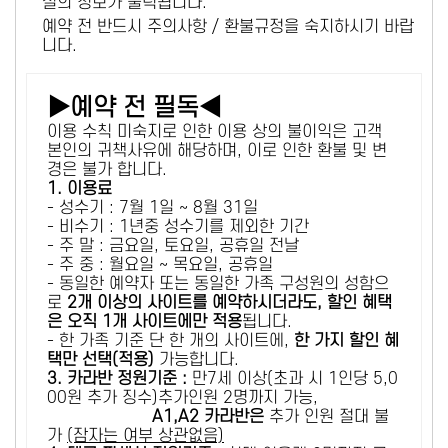
설의 정보가 출력됩니다.
예약 전 반드시 주의사항 / 환불규정을 숙지하시기 바랍
니다.
▶예약 전 필독◀
이용 수칙 미숙지로 인한 이용 상의 불이익은 고객
본인의 귀책사유에 해당하며, 이로 인한 환불 및 변
경은 불가 합니다.
1. 이용료
- 성수기 : 7월 1일 ~ 8월 31일
- 비수기 : 1년중 성수기를 제외한 기간
- 주 말 : 금요일, 토요일, 공휴일 전날
- 주 중 : 월요일 ~ 목요일, 공휴일
- 동일한 예약자 또는 동일한 가족 구성원의 성함으
로
2개 이상의 사이트를 예약하시더라도, 할인 혜택
은 오직 1개 사이트에만 적용
됩니다.
- 한 가족 기준 단 한 개의 사이트에,
한 가지 할인 혜
택만 선택(적용)
가능합니다.
3. 카라반 정원기준 :
만7세 이상(초과 시 1인당 5,0
00원 추가 징수)추가인원 2명까지 가능,
A1,A2 카라반은
추가 인원 절대 불
가
(잠자는 여부 상관없음)