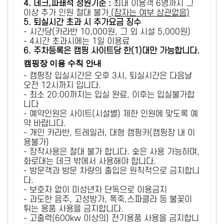
4. 데크,파쇄석 정원기준 :
​최대 이용객 6명까지 그
이상 추가 인원 절대 불가
(잠자는 여부 상관없음)
5
. 퇴실시간 초과 시 추가요금 징수
- 시간당(카라반 10,000원, 그 외 시설 5,000원)
- 4시간 초과시에는 1일 이용료
6
. 주차등록은 캠핑 사이트당 한(1)대만 가능합니다.
캠핑장 이용 수칙 안내
- 캠핑장 입실시간은 오후 3시, 퇴실시간은 다음날
오전 12시까지 입니다.
- 최소 20:00까지는 입실 완료, 이후는 입실불가합
니다
- 예약인원은 사이트(시설별) 제한 인원에 맞도록 예
약 바랍니다.
- 개인 카라반, 트레일러, 대형 캠핑카(캠핑장 내 이
용불가)
- 장작사용은 절대 불가 합니다. 숯은 사용 가능하며,
화로대는 데크 밖에서 사용해야 합니다.
- 방문객과 방문 차량의 출입은 원칙적으로 금지합니
다.
- 보호자 없이 미성년자 단독으로 이용금지
- 과도한 음주, 고성방가, 폭죽,스파클라 등 불꽃이
튀는 용품 사용을 금지합니다.
- 고출력(600kw 이상의) 전기용품 사용을 금지합니