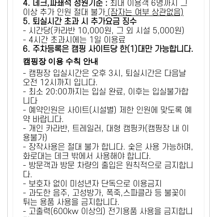
4. 데크,파쇄석 정원기준 :
​최대 이용객 6명까지 그
이상 추가 인원 절대 불가
(잠자는 여부 상관없음)
5
. 퇴실시간 초과 시 추가요금 징수
- 시간당(카라반 10,000원, 그 외 시설 5,000원)
- 4시간 초과시에는 1일 이용료
6
. 주차등록은 캠핑 사이트당 한(1)대만 가능합니다.
캠핑장 이용 수칙 안내
- 캠핑장 입실시간은 오후 3시, 퇴실시간은 다음날
오전 12시까지 입니다.
- 최소 20:00까지는 입실 완료, 이후는 입실불가합
니다
- 예약인원은 사이트(시설별) 제한 인원에 맞도록 예
약 바랍니다.
- 개인 카라반, 트레일러, 대형 캠핑카(캠핑장 내 이
용불가)
- 장작사용은 절대 불가 합니다. 숯은 사용 가능하며,
화로대는 데크 밖에서 사용해야 합니다.
- 방문객과 방문 차량의 출입은 원칙적으로 금지합니
다.
- 보호자 없이 미성년자 단독으로 이용금지
- 과도한 음주, 고성방가, 폭죽,스파클라 등 불꽃이
튀는 용품 사용을 금지합니다.
- 고출력(600kw 이상의) 전기용품 사용을 금지합니