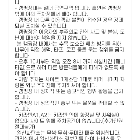
다.
- 캠핑장내는 절대 금연구역 입니다. 흡연은 캠핑장
밖에 야외 주차장에서 해야 합니다.
- 캠핑장 내 다른 이용객과 불편이 접수된 경우 강제
퇴실 조치할 수 있습니다.
- 캠핑장은 이용자의 부주의로 인한 사고 및 분실, 도
난에 대하여 책임을 지지 않습니다.
-본 캠핑장 내에서는 수목 보호와 훼손 방지를 위해
나무에 직접 해먹, 타프, 로프 등을 묶는 행위를 금지
합니다
- 오후 10시부터 익일 오전 8시 까지 취침시간 (매너
타임)으로 하며 다른 방문객들에게 피해가 없도록 해
야 합니다.
- 차량 주차는 사이트 1개소당 1대로 하며 나머지 차
량은 외부 주차장에 주차하셔야 합니다.
- 캠핑장 내 정치적 또는 종교적인 행위 활동을 금지
합니다.
- 캠핑장 내 상업적인 홍보 또는 물품을 판매할 수 없
습니다.
- 카라반A1,A2는 카라반 안에 화장실 및 샤워실이
없으며 사이트 옆에 주차공간이 없습니다.(추가인원
절대불가)
-일산화탄소는 무색·무취·무미라 매우 위험합니다.
관리실에서 일산화탄소 경보기를 대여 서비스를 운