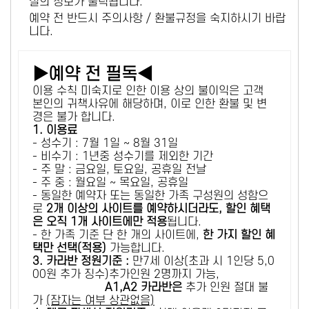
설의 정보가 출력됩니다.
예약 전 반드시 주의사항 / 환불규정을 숙지하시기 바랍
니다.
▶예약 전 필독◀
이용 수칙 미숙지로 인한 이용 상의 불이익은 고객
본인의 귀책사유에 해당하며, 이로 인한 환불 및 변
경은 불가 합니다.
1. 이용료
- 성수기 : 7월 1일 ~ 8월 31일
- 비수기 : 1년중 성수기를 제외한 기간
- 주 말 : 금요일, 토요일, 공휴일 전날
- 주 중 : 월요일 ~ 목요일, 공휴일
- 동일한 예약자 또는 동일한 가족 구성원의 성함으
로
2개 이상의 사이트를 예약하시더라도, 할인 혜택
은 오직 1개 사이트에만 적용
됩니다.
- 한 가족 기준 단 한 개의 사이트에,
한 가지 할인 혜
택만 선택(적용)
가능합니다.
3. 카라반 정원기준 :
만7세 이상(초과 시 1인당 5,0
00원 추가 징수)추가인원 2명까지 가능,
A1,A2 카라반은
추가 인원 절대 불
가
(잠자는 여부 상관없음)