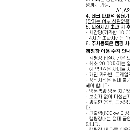
명까지 가능,
A1,A2 
4. 데크,파쇄석 정원기
(잠자는 여부 상관없음
5
. 퇴실시간 초과 시 
- 시간당(카라반 10,00
- 4시간 초과시에는 
6
. 주차등록은 캠핑 사
캠핑장 이용 수칙 안
- 캠핑장 입실시간은 
- 최소 20:00까지는
- 예약인원은 사이트(
- 개인 카라반, 트레일
- 장작사용은 절대 불
해야 합니다.
- 방문객과 방문 차량
- 보호자 없이 미성년
- 과도한 음주, 고성
다.
- 고출력(600kw 이
- 캠핑장내는 절대 금
합니다.