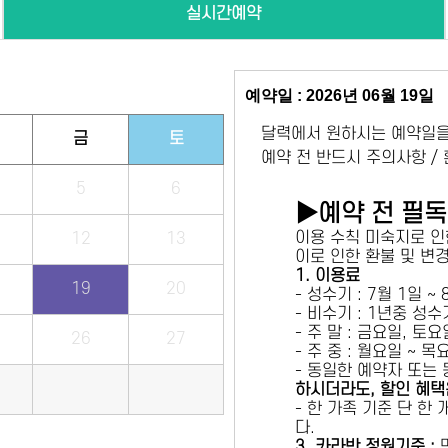
실시간예약
예약일 : 2026년 06월 19일
달력에서 원하시는 예약일을
금
토
예약 전 반드시 주의사항 /
5
6
▶예약 전 필
이용 수칙 미숙지로 인
12
13
이로 인한 환불 및 변
1. 이용료
19
20
- 성수기 : 7월 1일 ~
- 비수기 : 1년중 성
- 주 말 : 금요일, 토
26
27
- 주 중 : 월요일 ~ 
- 동일한 예약자 또는
하시더라도, 할인 혜택
- 한 가족 기준 단 한
다.
3. 카라반 정원기준 :
만