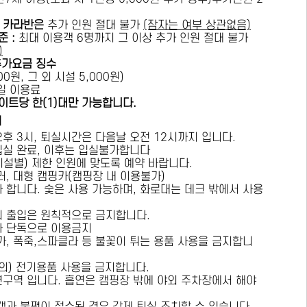
카라반은
추가 인원 절대 불가
(잠자는 여부 상관없음)
준 :
​최대 이용객 6명까지 그 이상 추가 인원 절대 불가
)
추가요금 징수
0원, 그 외 시설 5,000원)
1일 이용료
이트당 한(1)대만 가능합니다.
내
오후 3시, 퇴실시간은 다음날 오전 12시까지 입니다.
 입실 완료, 이후는 입실불가합니다
시설별) 제한 인원에 맞도록 예약 바랍니다.
러, 대형 캠핑카(캠핑장 내 이용불가)
가 합니다. 숯은 사용 가능하며, 화로대는 데크 밖에서 사용
의 출입은 원칙적으로 금지합니다.
자 단독으로 이용금지
방가, 폭죽,스파클라 등 불꽃이 튀는 용품 사용을 금지합니
상의) 전기용품 사용을 금지합니다.
연구역 입니다. 흡연은 캠핑장 밖에 야외 주차장에서 해야