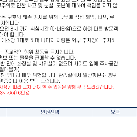
용객과 불편이 접수된 경우 강제 퇴실 조치할 수 있습니다.
부주의로 인한 사고 및 분실, 도난에 대하여 책임을 지지 않
수목 보호와 훼손 방지를 위해
나무에 직접 해먹, 타프, 로
금지
합니다
 오전 8시 까지 취침시간 (매너타임)으로 하며 다른 방문객
해야 합니다.
 1개소당 1대로 하며 나머지 차량은 외부 주차장에 주차하
또는 종교적인 행위 활동을 금지합니다.
 홍보 또는 물품을 판매할 수 없습니다.
카라반 안에 화장실 및 샤워실이 없으며 사이트 옆에 주차공간
원절대불가)
취·무미라 매우 위험합니다. 관리실에서 일산화탄소 경보
영중이니 이용 부탁 드립니다.
사정에 따라 교차 대여 할 수 있음을 양해 부탁 드리겠습니다.
A3<->A4) 6인용
인원선택
요금