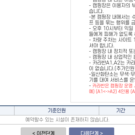
- 캠핑장 내 다른 이
- 캠핑장은 이용자의 
습니다.
-본 캠핑장 내에서는 
프 등을 묶는 행위를 
- 오후 10시부터 익일
들에게 피해가 없도록 
- 차량 주차는 사이트
셔야 합니다.
- 캠핑장 내 정치적 
- 캠핑장 내 상업적인
- 카라반A1,A2는 
이 없습니다.(추가인
-일산화탄소는 무색·무
기를 대여 서비스를 운
-
카라반은 캠핑장 운영 
예) (A1<->A2) 4인용 (
기준인원
기간
예약할수 있는 시설이 존재하지 않습니다.
< 이전단계
다음단계 >