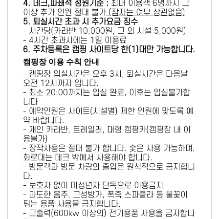
4. 데크,파쇄석 정원기준 :
​최대 이용객 6명까지 그
이상 추가 인원 절대 불가
(잠자는 여부 상관없음)
5
. 퇴실시간 초과 시 추가요금 징수
- 시간당(카라반 10,000원, 그 외 시설 5,000원)
- 4시간 초과시에는 1일 이용료
6
. 주차등록은 캠핑 사이트당 한(1)대만 가능합니다.
캠핑장 이용 수칙 안내
- 캠핑장 입실시간은 오후 3시, 퇴실시간은 다음날
오전 12시까지 입니다.
- 최소 20:00까지는 입실 완료, 이후는 입실불가합
니다
- 예약인원은 사이트(시설별) 제한 인원에 맞도록 예
약 바랍니다.
- 개인 카라반, 트레일러, 대형 캠핑카(캠핑장 내 이
용불가)
- 장작사용은 절대 불가 합니다. 숯은 사용 가능하며,
화로대는 데크 밖에서 사용해야 합니다.
- 방문객과 방문 차량의 출입은 원칙적으로 금지합니
다.
- 보호자 없이 미성년자 단독으로 이용금지
- 과도한 음주, 고성방가, 폭죽,스파클라 등 불꽃이
튀는 용품 사용을 금지합니다.
- 고출력(600kw 이상의) 전기용품 사용을 금지합니