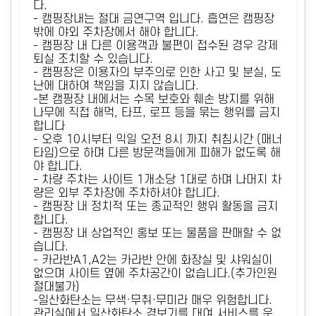
다.
- 캠핑장내는 절대 금연구역 입니다. 흡연은 캠핑장
밖에 야외 주차장에서 해야 합니다.
- 캠핑장 내 다른 이용객과 불편이 접수된 경우 강제
퇴실 조치할 수 있습니다.
- 캠핑장은 이용자의 부주의로 인한 사고 및 분실, 도
난에 대하여 책임을 지지 않습니다.
-본 캠핑장 내에서는 수목 보호와 훼손 방지를 위해
나무에 직접 해먹, 타프, 로프 등을 묶는 행위를 금지
합니다
- 오후 10시부터 익일 오전 8시 까지 취침시간 (매너
타임)으로 하며 다른 방문객들에게 피해가 없도록 해
야 합니다.
- 차량 주차는 사이트 1개소당 1대로 하며 나머지 차
량은 외부 주차장에 주차하셔야 합니다.
- 캠핑장 내 정치적 또는 종교적인 행위 활동을 금지
합니다.
- 캠핑장 내 상업적인 홍보 또는 물품을 판매할 수 없
습니다.
- 카라반A1,A2는 카라반 안에 화장실 및 샤워실이
없으며 사이트 옆에 주차공간이 없습니다.(추가인원
절대불가)
-일산화탄소는 무색·무취·무미라 매우 위험합니다.
관리실에서 일산화탄소 경보기를 대여 서비스를 운