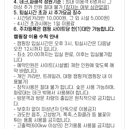
4. 데크,파쇄석 정원기준 :
​최대 이용객 6명까지 그
이상 추가 인원 절대 불가
(잠자는 여부 상관없음)
5
. 퇴실시간 초과 시 추가요금 징수
- 시간당(카라반 10,000원, 그 외 시설 5,000원)
- 4시간 초과시에는 1일 이용료
6
. 주차등록은 캠핑 사이트당 한(1)대만 가능합니다.
캠핑장 이용 수칙 안내
- 캠핑장 입실시간은 오후 3시, 퇴실시간은 다음날
오전 12시까지 입니다.
- 최소 20:00까지는 입실 완료, 이후는 입실불가합
니다
- 예약인원은 사이트(시설별) 제한 인원에 맞도록 예
약 바랍니다.
- 개인 카라반, 트레일러, 대형 캠핑카(캠핑장 내 이
용불가)
- 장작사용은 절대 불가 합니다. 숯은 사용 가능하며,
화로대는 데크 밖에서 사용해야 합니다.
- 방문객과 방문 차량의 출입은 원칙적으로 금지합니
다.
- 보호자 없이 미성년자 단독으로 이용금지
- 과도한 음주, 고성방가, 폭죽,스파클라 등 불꽃이
튀는 용품 사용을 금지합니다.
- 고출력(600kw 이상의) 전기용품 사용을 금지합니