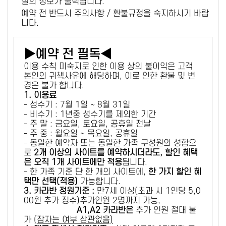
설의 정보가 출력됩니다.
예약 전 반드시 주의사항 / 환불규정을 숙지하시기 바랍
니다.
▶예약 전 필독◀
이용 수칙 미숙지로 인한 이용 상의 불이익은 고객
본인의 귀책사유에 해당하며, 이로 인한 환불 및 변
경은 불가 합니다.
1. 이용료
- 성수기 : 7월 1일 ~ 8월 31일
- 비수기 : 1년중 성수기를 제외한 기간
- 주 말 : 금요일, 토요일, 공휴일 전날
- 주 중 : 월요일 ~ 목요일, 공휴일
- 동일한 예약자 또는 동일한 가족 구성원의 성함으
로
2개 이상의 사이트를 예약하시더라도, 할인 혜택
은 오직 1개 사이트에만 적용
됩니다.
- 한 가족 기준 단 한 개의 사이트에,
한 가지 할인 혜
택만 선택(적용)
가능합니다.
3. 카라반 정원기준 :
만7세 이상(초과 시 1인당 5,0
00원 추가 징수)추가인원 2명까지 가능,
A1,A2 카라반은
추가 인원 절대 불
가
(잠자는 여부 상관없음)