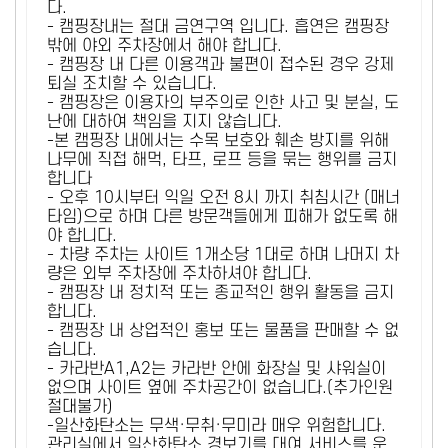
다.
- 캠핑장내는 절대 금연구역 입니다. 흡연은 캠핑장
밖에 야외 주차장에서 해야 합니다.
- 캠핑장 내 다른 이용객과 불편이 접수된 경우 강제
퇴실 조치할 수 있습니다.
- 캠핑장은 이용자의 부주의로 인한 사고 및 분실, 도
난에 대하여 책임을 지지 않습니다.
-본 캠핑장 내에서는 수목 보호와 훼손 방지를 위해
나무에 직접 해먹, 타프, 로프 등을 묶는 행위를 금지
합니다
- 오후 10시부터 익일 오전 8시 까지 취침시간 (매너
타임)으로 하며 다른 방문객들에게 피해가 없도록 해
야 합니다.
- 차량 주차는 사이트 1개소당 1대로 하며 나머지 차
량은 외부 주차장에 주차하셔야 합니다.
- 캠핑장 내 정치적 또는 종교적인 행위 활동을 금지
합니다.
- 캠핑장 내 상업적인 홍보 또는 물품을 판매할 수 없
습니다.
- 카라반A1,A2는 카라반 안에 화장실 및 샤워실이
없으며 사이트 옆에 주차공간이 없습니다.(추가인원
절대불가)
-일산화탄소는 무색·무취·무미라 매우 위험합니다.
관리실에서 일산화탄소 경보기를 대여 서비스를 운