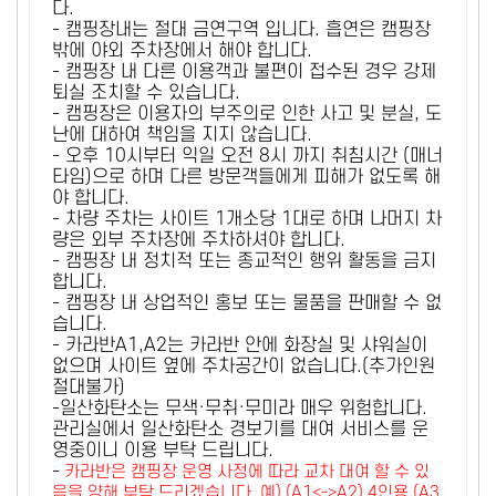
다.
- 캠핑장내는 절대 금연구역 입니다. 흡연은 캠핑장
밖에 야외 주차장에서 해야 합니다.
- 캠핑장 내 다른 이용객과 불편이 접수된 경우 강제
퇴실 조치할 수 있습니다.
- 캠핑장은 이용자의 부주의로 인한 사고 및 분실, 도
난에 대하여 책임을 지지 않습니다.
- 오후 10시부터 익일 오전 8시 까지 취침시간 (매너
타임)으로 하며 다른 방문객들에게 피해가 없도록 해
야 합니다.
- 차량 주차는 사이트 1개소당 1대로 하며 나머지 차
량은 외부 주차장에 주차하셔야 합니다.
- 캠핑장 내 정치적 또는 종교적인 행위 활동을 금지
합니다.
- 캠핑장 내 상업적인 홍보 또는 물품을 판매할 수 없
습니다.
- 카라반A1,A2는 카라반 안에 화장실 및 샤워실이
없으며 사이트 옆에 주차공간이 없습니다.(추가인원
절대불가)
-일산화탄소는 무색·무취·무미라 매우 위험합니다.
관리실에서 일산화탄소 경보기를 대여 서비스를 운
영중이니 이용 부탁 드립니다.
-
카라반은 캠핑장 운영 사정에 따라 교차 대여 할 수 있
음을 양해 부탁 드리겠습니다. 예) (A1<->A2) 4인용 (A3