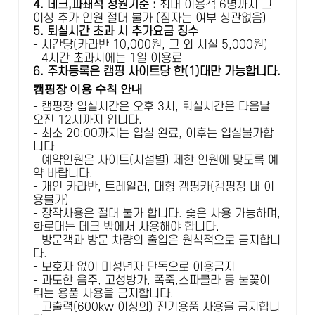
4. 데크,파쇄석 정원기준 :
​최대 이용객 6명까지 그
이상 추가 인원 절대 불가
(잠자는 여부 상관없음)
5
. 퇴실시간 초과 시 추가요금 징수
- 시간당(카라반 10,000원, 그 외 시설 5,000원)
- 4시간 초과시에는 1일 이용료
6
. 주차등록은 캠핑 사이트당 한(1)대만 가능합니다.
캠핑장 이용 수칙 안내
- 캠핑장 입실시간은 오후 3시, 퇴실시간은 다음날
오전 12시까지 입니다.
- 최소 20:00까지는 입실 완료, 이후는 입실불가합
니다
- 예약인원은 사이트(시설별) 제한 인원에 맞도록 예
약 바랍니다.
- 개인 카라반, 트레일러, 대형 캠핑카(캠핑장 내 이
용불가)
- 장작사용은 절대 불가 합니다. 숯은 사용 가능하며,
화로대는 데크 밖에서 사용해야 합니다.
- 방문객과 방문 차량의 출입은 원칙적으로 금지합니
다.
- 보호자 없이 미성년자 단독으로 이용금지
- 과도한 음주, 고성방가, 폭죽,스파클라 등 불꽃이
튀는 용품 사용을 금지합니다.
- 고출력(600kw 이상의) 전기용품 사용을 금지합니