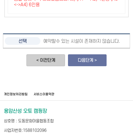
<->A4) 6인용
예약할수 있는 시설이 존재하지 않습니다.
< 이전단계
다음단계 >
개인정보처리방침
서비스이용약관
용암산성 오토 캠핑장
상호명 : 도동문화마을협동조합
사업자번호:1588102096