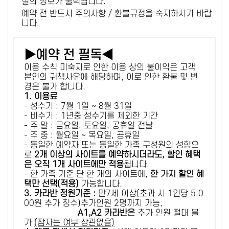
설의 정보가 출력됩니다.
예약 전 반드시 주의사항 / 환불규정을 숙지하시기 바랍
니다.
▶예약 전 필독◀
이용 수칙 미숙지로 인한 이용 상의 불이익은 고객
본인의 귀책사유에 해당하며, 이로 인한 환불 및 변
경은 불가 합니다.
1. 이용료
- 성수기 : 7월 1일 ~ 8월 31일
- 비수기 : 1년중 성수기를 제외한 기간
- 주 말 : 금요일, 토요일, 공휴일 전날
- 주 중 : 월요일 ~ 목요일, 공휴일
- 동일한 예약자 또는 동일한 가족 구성원의 성함으
로
2개 이상의 사이트를 예약하시더라도, 할인 혜택
은 오직 1개 사이트에만 적용
됩니다.
- 한 가족 기준 단 한 개의 사이트에,
한 가지 할인 혜
택만 선택(적용)
가능합니다.
3. 카라반 정원기준 :
만7세 이상(초과 시 1인당 5,0
00원 추가 징수)추가인원 2명까지 가능,
A1,A2 카라반은
추가 인원 절대 불
가
(잠자는 여부 상관없음)