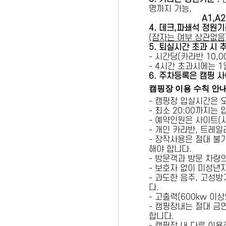
명까지 가능,
A1,A2 
4. 데크,파쇄석 정원기
(잠자는 여부 상관없음
5
. 퇴실시간 초과 시 
- 시간당(카라반 10,00
- 4시간 초과시에는 
6
. 주차등록은 캠핑 사
캠핑장 이용 수칙 안
- 캠핑장 입실시간은 
- 최소 20:00까지는
- 예약인원은 사이트(
- 개인 카라반, 트레일
- 장작사용은 절대 불
해야 합니다.
- 방문객과 방문 차량
- 보호자 없이 미성년
- 과도한 음주, 고성
다.
- 고출력(600kw 이
- 캠핑장내는 절대 금
합니다.