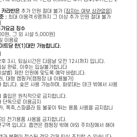
카라반은
추가 인원 절대 불가
(잠자는 여부 상관없음)
준 :
​최대 이용객 6명까지 그 이상 추가 인원 절대 불가
)
추가요금 징수
0원, 그 외 시설 5,000원)
1일 이용료
이트당 한(1)대만 가능합니다.
내
오후 3시, 퇴실시간은 다음날 오전 12시까지 입니다.
 입실 완료, 이후는 입실불가합니다
시설별) 제한 인원에 맞도록 예약 바랍니다.
러, 대형 캠핑카(캠핑장 내 이용불가)
가 합니다. 숯은 사용 가능하며, 화로대는 데크 밖에서 사용
의 출입은 원칙적으로 금지합니다.
자 단독으로 이용금지
방가, 폭죽,스파클라 등 불꽃이 튀는 용품 사용을 금지합니
상의) 전기용품 사용을 금지합니다.
연구역 입니다. 흡연은 캠핑장 밖에 야외 주차장에서 해야