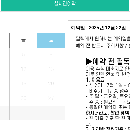
실시간예약
예약일 : 2025년 12월 22일
달력에서 원하시는 예약일을
금
토
예약 전 반드시 주의사항 /
5
6
▶예약 전 필
이용 수칙 미숙지로 인
12
13
이로 인한 환불 및 변
1. 이용료
19
20
- 성수기 : 7월 1일 ~
- 비수기 : 1년중 성
- 주 말 : 금요일, 토
26
27
- 주 중 : 월요일 ~ 
- 동일한 예약자 또는
하시더라도, 할인 혜택
- 한 가족 기준 단 한
다.
3. 카라반 정원기준 :
만