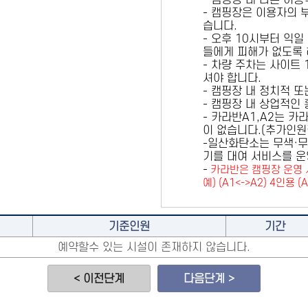
- 캠핑장 내 다른 이
- 캠핑장은 이용자의 
습니다.
- 오후 10시부터 익일
들에게 피해가 없도록 
- 차량 주차는 사이트
셔야 합니다.
- 캠핑장 내 정치적 
- 캠핑장 내 상업적인
- 카라반A1,A2는 
이 없습니다.(추가인
-일산화탄소는 무색·무
기를 대여 서비스를 운
-
카라반은 캠핑장 운영 
예) (A1<->A2) 4인용 (
기준인원
기간
예약할수 있는 시설이 존재하지 않습니다.
< 이전단계
다음단계 >