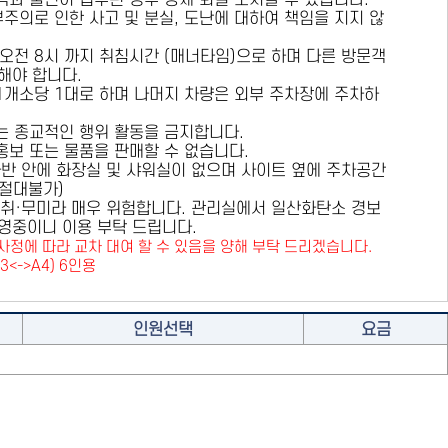
용객과 불편이 접수된 경우 강제 퇴실 조치할 수 있습니다.
부주의로 인한 사고 및 분실, 도난에 대하여 책임을 지지 않
 오전 8시 까지 취침시간 (매너타임)으로 하며 다른 방문객
해야 합니다.
 1개소당 1대로 하며 나머지 차량은 외부 주차장에 주차하
또는 종교적인 행위 활동을 금지합니다.
 홍보 또는 물품을 판매할 수 없습니다.
카라반 안에 화장실 및 샤워실이 없으며 사이트 옆에 주차공간
원절대불가)
취·무미라 매우 위험합니다. 관리실에서 일산화탄소 경보
영중이니 이용 부탁 드립니다.
사정에 따라 교차 대여 할 수 있음을 양해 부탁 드리겠습니다.
A3<->A4) 6인용
인원선택
요금