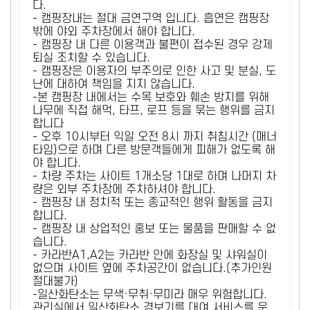
다.
- 캠핑장내는 절대 금연구역 입니다. 흡연은 캠핑장
밖에 야외 주차장에서 해야 합니다.
- 캠핑장 내 다른 이용객과 불편이 접수된 경우 강제
퇴실 조치할 수 있습니다.
- 캠핑장은 이용자의 부주의로 인한 사고 및 분실, 도
난에 대하여 책임을 지지 않습니다.
-본 캠핑장 내에서는 수목 보호와 훼손 방지를 위해
나무에 직접 해먹, 타프, 로프 등을 묶는 행위를 금지
합니다
- 오후 10시부터 익일 오전 8시 까지 취침시간 (매너
타임)으로 하며 다른 방문객들에게 피해가 없도록 해
야 합니다.
- 차량 주차는 사이트 1개소당 1대로 하며 나머지 차
량은 외부 주차장에 주차하셔야 합니다.
- 캠핑장 내 정치적 또는 종교적인 행위 활동을 금지
합니다.
- 캠핑장 내 상업적인 홍보 또는 물품을 판매할 수 없
습니다.
- 카라반A1,A2는 카라반 안에 화장실 및 샤워실이
없으며 사이트 옆에 주차공간이 없습니다.(추가인원
절대불가)
-일산화탄소는 무색·무취·무미라 매우 위험합니다.
관리실에서 일산화탄소 경보기를 대여 서비스를 운