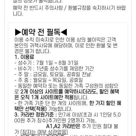
설의 정보가 출력됩니다.
예약 전 반드시 주의사항 / 환불규정을 숙지하시기 바랍
니다.
▶예약 전 필독◀
이용 수칙 미숙지로 인한 이용 상의 불이익은 고객
본인의 귀책사유에 해당하며, 이로 인한 환불 및 변
경은 불가 합니다.
1. 이용료
- 성수기 : 7월 1일 ~ 8월 31일
- 비수기 : 1년중 성수기를 제외한 기간
- 주 말 : 금요일, 토요일, 공휴일 전날
- 주 중 : 월요일 ~ 목요일, 공휴일
- 동일한 예약자 또는 동일한 가족 구성원의 성함으
로
2개 이상의 사이트를 예약하시더라도, 할인 혜택
은 오직 1개 사이트에만 적용
됩니다.
- 한 가족 기준 단 한 개의 사이트에,
한 가지 할인 혜
택만 선택(적용)
가능합니다.
3. 카라반 정원기준 :
만7세 이상(초과 시 1인당 5,0
00원 추가 징수)추가인원 2명까지 가능,
A1,A2 카라반은
추가 인원 절대 불
가
(잠자는 여부 상관없음)