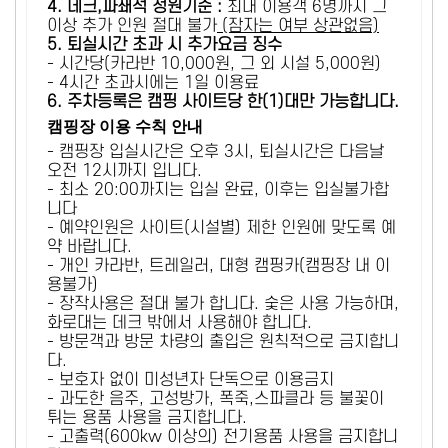
4. 데크,파쇄석 정원기준 :
​최대 이용객 6명까지 그
이상 추가 인원 절대 불가
(잠자는 여부 상관없음)
5
. 퇴실시간 초과 시 추가요금 징수
- 시간당(카라반 10,000원, 그 외 시설 5,000원)
- 4시간 초과시에는 1일 이용료
6
. 주차등록은 캠핑 사이트당 한(1)대만 가능합니다.
캠핑장 이용 수칙 안내
- 캠핑장 입실시간은 오후 3시, 퇴실시간은 다음날
오전 12시까지 입니다.
- 최소 20:00까지는 입실 완료, 이후는 입실불가합
니다
- 예약인원은 사이트(시설별) 제한 인원에 맞도록 예
약 바랍니다.
- 개인 카라반, 트레일러, 대형 캠핑카(캠핑장 내 이
용불가)
- 장작사용은 절대 불가 합니다. 숯은 사용 가능하며,
화로대는 데크 밖에서 사용해야 합니다.
- 방문객과 방문 차량의 출입은 원칙적으로 금지합니
다.
- 보호자 없이 미성년자 단독으로 이용금지
- 과도한 음주, 고성방가, 폭죽,스파클라 등 불꽃이
튀는 용품 사용을 금지합니다.
- 고출력(600kw 이상의) 전기용품 사용을 금지합니