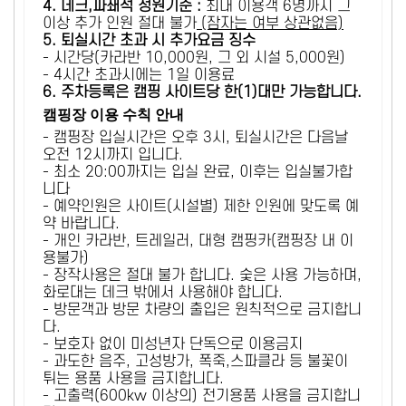
4. 데크,파쇄석 정원기준 :
​최대 이용객 6명까지 그
이상 추가 인원 절대 불가
(잠자는 여부 상관없음)
5
. 퇴실시간 초과 시 추가요금 징수
- 시간당(카라반 10,000원, 그 외 시설 5,000원)
- 4시간 초과시에는 1일 이용료
6
. 주차등록은 캠핑 사이트당 한(1)대만 가능합니다.
캠핑장 이용 수칙 안내
- 캠핑장 입실시간은 오후 3시, 퇴실시간은 다음날
오전 12시까지 입니다.
- 최소 20:00까지는 입실 완료, 이후는 입실불가합
니다
- 예약인원은 사이트(시설별) 제한 인원에 맞도록 예
약 바랍니다.
- 개인 카라반, 트레일러, 대형 캠핑카(캠핑장 내 이
용불가)
- 장작사용은 절대 불가 합니다. 숯은 사용 가능하며,
화로대는 데크 밖에서 사용해야 합니다.
- 방문객과 방문 차량의 출입은 원칙적으로 금지합니
다.
- 보호자 없이 미성년자 단독으로 이용금지
- 과도한 음주, 고성방가, 폭죽,스파클라 등 불꽃이
튀는 용품 사용을 금지합니다.
- 고출력(600kw 이상의) 전기용품 사용을 금지합니