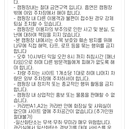
다.
- 캠핑장내는 절대 금연구역 입니다. 흡연은 캠핑장
밖에 야외 주차장에서 해야 합니다.
- 캠핑장 내 다른 이용객과 불편이 접수된 경우 강제
퇴실 조치할 수 있습니다.
- 캠핑장은 이용자의 부주의로 인한 사고 및 분실, 도
난에 대하여 책임을 지지 않습니다.
-본 캠핑장 내에서는 수목 보호와 훼손 방지를 위해
나무에 직접 해먹, 타프, 로프 등을 묶는 행위를 금지
합니다
- 오후 10시부터 익일 오전 8시 까지 취침시간 (매너
타임)으로 하며 다른 방문객들에게 피해가 없도록 해
야 합니다.
- 차량 주차는 사이트 1개소당 1대로 하며 나머지 차
량은 외부 주차장에 주차하셔야 합니다.
- 캠핑장 내 정치적 또는 종교적인 행위 활동을 금지
합니다.
- 캠핑장 내 상업적인 홍보 또는 물품을 판매할 수 없
습니다.
- 카라반A1,A2는 카라반 안에 화장실 및 샤워실이
없으며 사이트 옆에 주차공간이 없습니다.(추가인원
절대불가)
-일산화탄소는 무색·무취·무미라 매우 위험합니다.
관리실에서 일산화탄소 경보기를 대여 서비스를 운