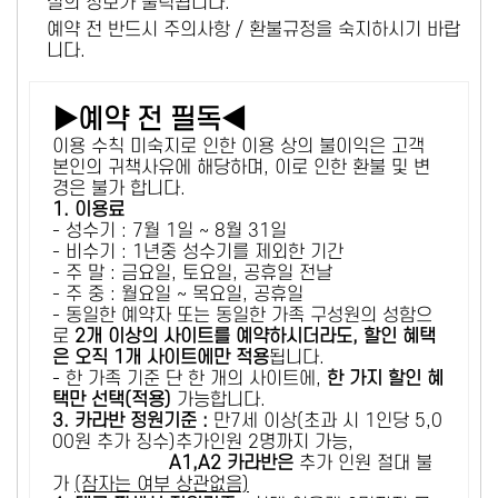
설의 정보가 출력됩니다.
예약 전 반드시 주의사항 / 환불규정을 숙지하시기 바랍
니다.
▶예약 전 필독◀
이용 수칙 미숙지로 인한 이용 상의 불이익은 고객
본인의 귀책사유에 해당하며, 이로 인한 환불 및 변
경은 불가 합니다.
1. 이용료
- 성수기 : 7월 1일 ~ 8월 31일
- 비수기 : 1년중 성수기를 제외한 기간
- 주 말 : 금요일, 토요일, 공휴일 전날
- 주 중 : 월요일 ~ 목요일, 공휴일
- 동일한 예약자 또는 동일한 가족 구성원의 성함으
로
2개 이상의 사이트를 예약하시더라도, 할인 혜택
은 오직 1개 사이트에만 적용
됩니다.
- 한 가족 기준 단 한 개의 사이트에,
한 가지 할인 혜
택만 선택(적용)
가능합니다.
3. 카라반 정원기준 :
만7세 이상(초과 시 1인당 5,0
00원 추가 징수)추가인원 2명까지 가능,
A1,A2 카라반은
추가 인원 절대 불
가
(잠자는 여부 상관없음)