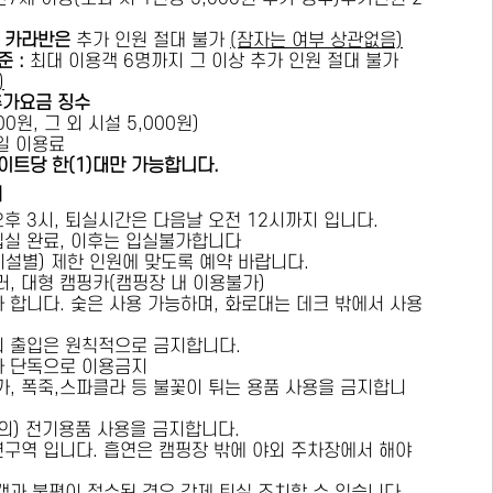
카라반은
추가 인원 절대 불가
(잠자는 여부 상관없음)
준 :
​최대 이용객 6명까지 그 이상 추가 인원 절대 불가
)
추가요금 징수
0원, 그 외 시설 5,000원)
1일 이용료
이트당 한(1)대만 가능합니다.
내
오후 3시, 퇴실시간은 다음날 오전 12시까지 입니다.
 입실 완료, 이후는 입실불가합니다
시설별) 제한 인원에 맞도록 예약 바랍니다.
러, 대형 캠핑카(캠핑장 내 이용불가)
가 합니다. 숯은 사용 가능하며, 화로대는 데크 밖에서 사용
의 출입은 원칙적으로 금지합니다.
자 단독으로 이용금지
방가, 폭죽,스파클라 등 불꽃이 튀는 용품 사용을 금지합니
상의) 전기용품 사용을 금지합니다.
연구역 입니다. 흡연은 캠핑장 밖에 야외 주차장에서 해야