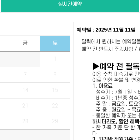
실시간예약
예약일 : 2025년 11월 11일
달력에서 원하시는 예약일을
금
토
예약 전 반드시 주의사항 /
1
▶예약 전 필
이용 수칙 미숙지로 인
7
8
이로 인한 환불 및 변
1. 이용료
14
15
- 성수기 : 7월 1일 ~
- 비수기 : 1년중 성
- 주 말 : 금요일, 토
21
22
- 주 중 : 월요일 ~ 
- 동일한 예약자 또는
28
29
하시더라도, 할인 혜택
- 한 가족 기준 단 한
다.
3. 카라반 정원기준 :
만