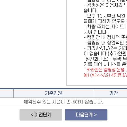
- 캠핑장 내 다른 이
- 캠핑장은 이용자의 
습니다.
- 오후 10시부터 익일
들에게 피해가 없도록 
- 차량 주차는 사이트
셔야 합니다.
- 캠핑장 내 정치적 
- 캠핑장 내 상업적인
- 카라반A1,A2는 
이 없습니다.(추가인
-일산화탄소는 무색·무
기를 대여 서비스를 운
-
카라반은 캠핑장 운영 
예) (A1<->A2) 4인용 (
기준인원
기간
예약할수 있는 시설이 존재하지 않습니다.
< 이전단계
다음단계 >