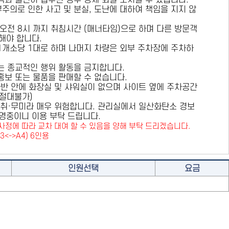
용객과 불편이 접수된 경우 강제 퇴실 조치할 수 있습니다.
부주의로 인한 사고 및 분실, 도난에 대하여 책임을 지지 않
 오전 8시 까지 취침시간 (매너타임)으로 하며 다른 방문객
해야 합니다.
 1개소당 1대로 하며 나머지 차량은 외부 주차장에 주차하
또는 종교적인 행위 활동을 금지합니다.
 홍보 또는 물품을 판매할 수 없습니다.
카라반 안에 화장실 및 샤워실이 없으며 사이트 옆에 주차공간
원절대불가)
취·무미라 매우 위험합니다. 관리실에서 일산화탄소 경보
영중이니 이용 부탁 드립니다.
사정에 따라 교차 대여 할 수 있음을 양해 부탁 드리겠습니다.
A3<->A4) 6인용
인원선택
요금