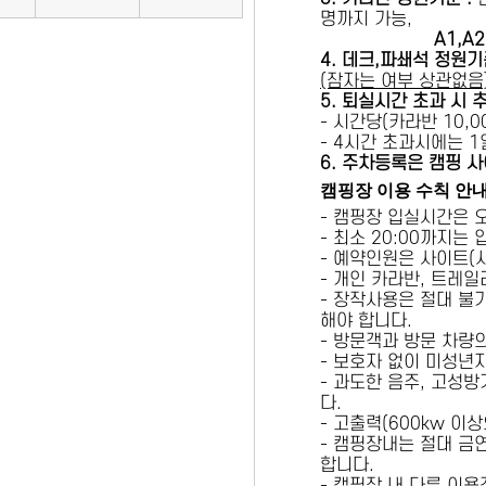
명까지 가능,
A1,A2 
4. 데크,파쇄석 정원기
(잠자는 여부 상관없음
5
. 퇴실시간 초과 시 
- 시간당(카라반 10,00
- 4시간 초과시에는 
6
. 주차등록은 캠핑 사
캠핑장 이용 수칙 안
- 캠핑장 입실시간은 
- 최소 20:00까지는
- 예약인원은 사이트(
- 개인 카라반, 트레일
- 장작사용은 절대 불
해야 합니다.
- 방문객과 방문 차량
- 보호자 없이 미성년
- 과도한 음주, 고성
다.
- 고출력(600kw 이
- 캠핑장내는 절대 금
합니다.