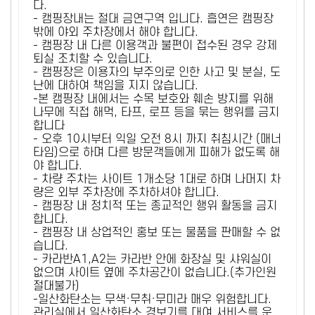
다.
- 캠핑장내는 절대 금연구역 입니다. 흡연은 캠핑장
밖에 야외 주차장에서 해야 합니다.
- 캠핑장 내 다른 이용객과 불편이 접수된 경우 강제
퇴실 조치할 수 있습니다.
- 캠핑장은 이용자의 부주의로 인한 사고 및 분실, 도
난에 대하여 책임을 지지 않습니다.
-본 캠핑장 내에서는 수목 보호와 훼손 방지를 위해
나무에 직접 해먹, 타프, 로프 등을 묶는 행위를 금지
합니다
- 오후 10시부터 익일 오전 8시 까지 취침시간 (매너
타임)으로 하며 다른 방문객들에게 피해가 없도록 해
야 합니다.
- 차량 주차는 사이트 1개소당 1대로 하며 나머지 차
량은 외부 주차장에 주차하셔야 합니다.
- 캠핑장 내 정치적 또는 종교적인 행위 활동을 금지
합니다.
- 캠핑장 내 상업적인 홍보 또는 물품을 판매할 수 없
습니다.
- 카라반A1,A2는 카라반 안에 화장실 및 샤워실이
없으며 사이트 옆에 주차공간이 없습니다.(추가인원
절대불가)
-일산화탄소는 무색·무취·무미라 매우 위험합니다.
관리실에서 일산화탄소 경보기를 대여 서비스를 운