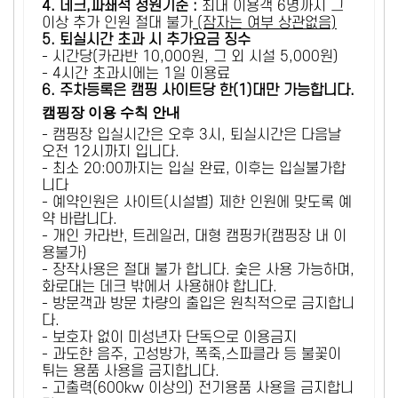
4. 데크,파쇄석 정원기준 :
​최대 이용객 6명까지 그
이상 추가 인원 절대 불가
(잠자는 여부 상관없음)
5
. 퇴실시간 초과 시 추가요금 징수
- 시간당(카라반 10,000원, 그 외 시설 5,000원)
- 4시간 초과시에는 1일 이용료
6
. 주차등록은 캠핑 사이트당 한(1)대만 가능합니다.
캠핑장 이용 수칙 안내
- 캠핑장 입실시간은 오후 3시, 퇴실시간은 다음날
오전 12시까지 입니다.
- 최소 20:00까지는 입실 완료, 이후는 입실불가합
니다
- 예약인원은 사이트(시설별) 제한 인원에 맞도록 예
약 바랍니다.
- 개인 카라반, 트레일러, 대형 캠핑카(캠핑장 내 이
용불가)
- 장작사용은 절대 불가 합니다. 숯은 사용 가능하며,
화로대는 데크 밖에서 사용해야 합니다.
- 방문객과 방문 차량의 출입은 원칙적으로 금지합니
다.
- 보호자 없이 미성년자 단독으로 이용금지
- 과도한 음주, 고성방가, 폭죽,스파클라 등 불꽃이
튀는 용품 사용을 금지합니다.
- 고출력(600kw 이상의) 전기용품 사용을 금지합니