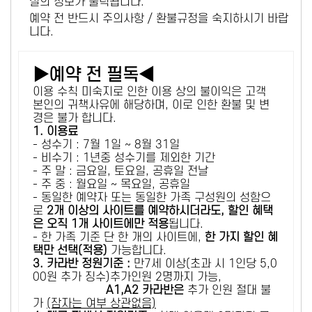
설의 정보가 출력됩니다.
예약 전 반드시 주의사항 / 환불규정을 숙지하시기 바랍
니다.
▶예약 전 필독◀
이용 수칙 미숙지로 인한 이용 상의 불이익은 고객
본인의 귀책사유에 해당하며, 이로 인한 환불 및 변
경은 불가 합니다.
1. 이용료
- 성수기 : 7월 1일 ~ 8월 31일
- 비수기 : 1년중 성수기를 제외한 기간
- 주 말 : 금요일, 토요일, 공휴일 전날
- 주 중 : 월요일 ~ 목요일, 공휴일
- 동일한 예약자 또는 동일한 가족 구성원의 성함으
로
2개 이상의 사이트를 예약하시더라도, 할인 혜택
은 오직 1개 사이트에만 적용
됩니다.
- 한 가족 기준 단 한 개의 사이트에,
한 가지 할인 혜
택만 선택(적용)
가능합니다.
3. 카라반 정원기준 :
만7세 이상(초과 시 1인당 5,0
00원 추가 징수)추가인원 2명까지 가능,
A1,A2 카라반은
추가 인원 절대 불
가
(잠자는 여부 상관없음)