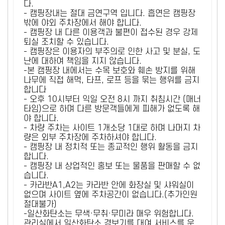
다.
- 캠핑장내는 절대 금연구역 입니다. 흡연은 캠핑장
밖에 야외 주차장에서 해야 합니다.
- 캠핑장 내 다른 이용객과 불편이 접수된 경우 강제
퇴실 조치할 수 있습니다.
- 캠핑장은 이용자의 부주의로 인한 사고 및 분실, 도
난에 대하여 책임을 지지 않습니다.
-본 캠핑장 내에서는 수목 보호와 훼손 방지를 위해
나무에 직접 해먹, 타프, 로프 등을 묶는 행위를 금지
합니다
- 오후 10시부터 익일 오전 8시 까지 취침시간 (매너
타임)으로 하며 다른 방문객들에게 피해가 없도록 해
야 합니다.
- 차량 주차는 사이트 1개소당 1대로 하며 나머지 차
량은 외부 주차장에 주차하셔야 합니다.
- 캠핑장 내 정치적 또는 종교적인 행위 활동을 금지
합니다.
- 캠핑장 내 상업적인 홍보 또는 물품을 판매할 수 없
습니다.
- 카라반A1,A2는 카라반 안에 화장실 및 샤워실이
없으며 사이트 옆에 주차공간이 없습니다.(추가인원
절대불가)
-일산화탄소는 무색·무취·무미라 매우 위험합니다.
관리실에서 일산화탄소 경보기를 대여 서비스를 운