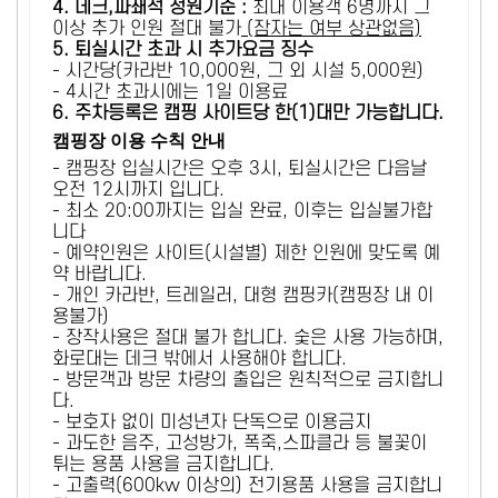
4. 데크,파쇄석 정원기준 :
​최대 이용객 6명까지 그
이상 추가 인원 절대 불가
(잠자는 여부 상관없음)
5
. 퇴실시간 초과 시 추가요금 징수
- 시간당(카라반 10,000원, 그 외 시설 5,000원)
- 4시간 초과시에는 1일 이용료
6
. 주차등록은 캠핑 사이트당 한(1)대만 가능합니다.
캠핑장 이용 수칙 안내
- 캠핑장 입실시간은 오후 3시, 퇴실시간은 다음날
오전 12시까지 입니다.
- 최소 20:00까지는 입실 완료, 이후는 입실불가합
니다
- 예약인원은 사이트(시설별) 제한 인원에 맞도록 예
약 바랍니다.
- 개인 카라반, 트레일러, 대형 캠핑카(캠핑장 내 이
용불가)
- 장작사용은 절대 불가 합니다. 숯은 사용 가능하며,
화로대는 데크 밖에서 사용해야 합니다.
- 방문객과 방문 차량의 출입은 원칙적으로 금지합니
다.
- 보호자 없이 미성년자 단독으로 이용금지
- 과도한 음주, 고성방가, 폭죽,스파클라 등 불꽃이
튀는 용품 사용을 금지합니다.
- 고출력(600kw 이상의) 전기용품 사용을 금지합니