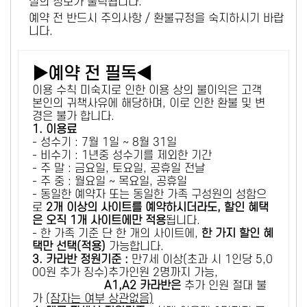
설의 정보가 출력됩니다.
예약 전 반드시 주의사항 / 환불규정을 숙지하시기 바랍
니다.
▶예약 전 필독◀
이용 수칙 미숙지로 인한 이용 상의 불이익은 고객
본인의 귀책사유에 해당하며, 이로 인한 환불 및 변
경은 불가 합니다.
1. 이용료
- 성수기 : 7월 1일 ~ 8월 31일
- 비수기 : 1년중 성수기를 제외한 기간
- 주 말 : 금요일, 토요일, 공휴일 전날
- 주 중 : 월요일 ~ 목요일, 공휴일
- 동일한 예약자 또는 동일한 가족 구성원의 성함으
로
2개 이상의 사이트를 예약하시더라도, 할인 혜택
은 오직 1개 사이트에만 적용
됩니다.
- 한 가족 기준 단 한 개의 사이트에,
한 가지 할인 혜
택만 선택(적용)
가능합니다.
3. 카라반 정원기준 :
만7세 이상(초과 시 1인당 5,0
00원 추가 징수)추가인원 2명까지 가능,
A1,A2 카라반은
추가 인원 절대 불
가
(잠자는 여부 상관없음)