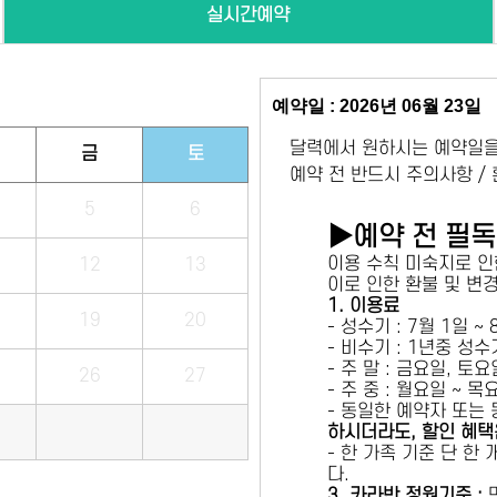
실시간예약
예약일 : 2026년 06월 23일
달력에서 원하시는 예약일을
금
토
예약 전 반드시 주의사항 /
5
6
▶예약 전 필
이용 수칙 미숙지로 인
12
13
이로 인한 환불 및 변
1. 이용료
19
20
- 성수기 : 7월 1일 ~
- 비수기 : 1년중 성
- 주 말 : 금요일, 토
26
27
- 주 중 : 월요일 ~ 
- 동일한 예약자 또는
하시더라도, 할인 혜택
- 한 가족 기준 단 한
다.
3. 카라반 정원기준 :
만