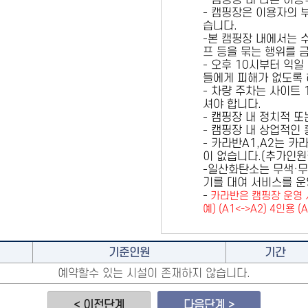
- 캠핑장 내 다른 이
- 캠핑장은 이용자의 
습니다.
-본 캠핑장 내에서는 
프 등을 묶는 행위를 
- 오후 10시부터 익일
들에게 피해가 없도록 
- 차량 주차는 사이트
셔야 합니다.
- 캠핑장 내 정치적 
- 캠핑장 내 상업적인
- 카라반A1,A2는 
이 없습니다.(추가인
-일산화탄소는 무색·무
기를 대여 서비스를 운
-
카라반은 캠핑장 운영 
예) (A1<->A2) 4인용 (
기준인원
기간
예약할수 있는 시설이 존재하지 않습니다.
< 이전단계
다음단계 >