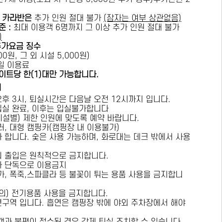
카라반은
추가 인원 절대 불가
(잠자는 여부 상관없음)
준 :
​최대 이용객 6명까지 그 이상 추가 인원 절대 불가
)
추가요금 징수
0원, 그 외 시설 5,000원)
1일 이용료
이트당 한(1)대만 가능합니다.
내
오후 3시, 퇴실시간은 다음날 오전 12시까지 입니다.
 입실 완료, 이후는 입실불가합니다
시설별) 제한 인원에 맞도록 예약 바랍니다.
러, 대형 캠핑카(캠핑장 내 이용불가)
가 합니다. 숯은 사용 가능하며, 화로대는 데크 밖에서 사용
의 출입은 원칙적으로 금지합니다.
자 단독으로 이용금지
방가, 폭죽,스파클라 등 불꽃이 튀는 용품 사용을 금지합니
상의) 전기용품 사용을 금지합니다.
연구역 입니다. 흡연은 캠핑장 밖에 야외 주차장에서 해야