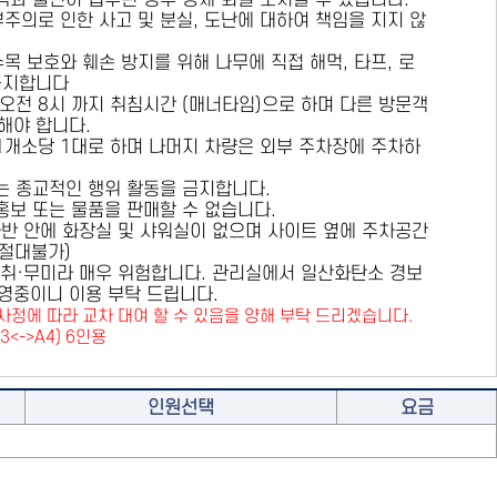
용객과 불편이 접수된 경우 강제 퇴실 조치할 수 있습니다.
부주의로 인한 사고 및 분실, 도난에 대하여 책임을 지지 않
수목 보호와 훼손 방지를 위해
나무에 직접 해먹, 타프, 로
금지
합니다
 오전 8시 까지 취침시간 (매너타임)으로 하며 다른 방문객
해야 합니다.
 1개소당 1대로 하며 나머지 차량은 외부 주차장에 주차하
또는 종교적인 행위 활동을 금지합니다.
 홍보 또는 물품을 판매할 수 없습니다.
카라반 안에 화장실 및 샤워실이 없으며 사이트 옆에 주차공간
원절대불가)
취·무미라 매우 위험합니다. 관리실에서 일산화탄소 경보
영중이니 이용 부탁 드립니다.
사정에 따라 교차 대여 할 수 있음을 양해 부탁 드리겠습니다.
A3<->A4) 6인용
인원선택
요금