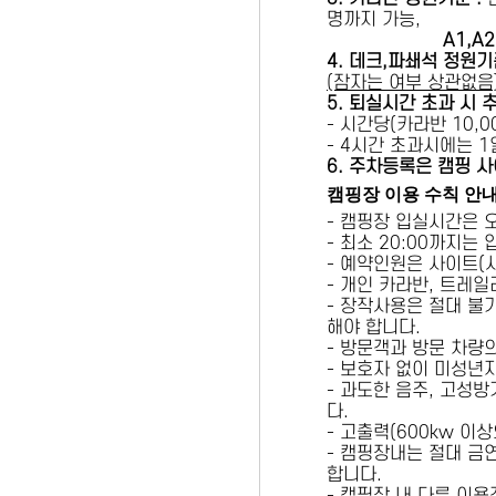
명까지 가능,
A1,A2 
4. 데크,파쇄석 정원기
(잠자는 여부 상관없음
5
. 퇴실시간 초과 시 
- 시간당(카라반 10,00
- 4시간 초과시에는 
6
. 주차등록은 캠핑 사
캠핑장 이용 수칙 안
- 캠핑장 입실시간은 
- 최소 20:00까지는
- 예약인원은 사이트(
- 개인 카라반, 트레일
- 장작사용은 절대 불
해야 합니다.
- 방문객과 방문 차량
- 보호자 없이 미성년
- 과도한 음주, 고성
다.
- 고출력(600kw 이
- 캠핑장내는 절대 금
합니다.