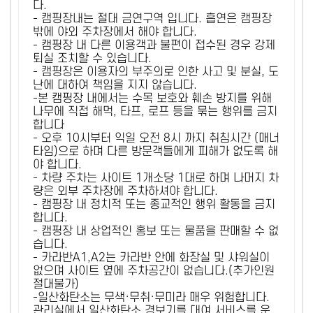
다.
- 캠핑장내는 절대 금연구역 입니다. 흡연은 캠핑장
밖에 야외 주차장에서 해야 합니다.
- 캠핑장 내 다른 이용객과 불편이 접수된 경우 강제
퇴실 조치할 수 있습니다.
- 캠핑장은 이용자의 부주의로 인한 사고 및 분실, 도
난에 대하여 책임을 지지 않습니다.
-본 캠핑장 내에서는 수목 보호와 훼손 방지를 위해
나무에 직접 해먹, 타프, 로프 등을 묶는 행위를 금지
합니다
- 오후 10시부터 익일 오전 8시 까지 취침시간 (매너
타임)으로 하며 다른 방문객들에게 피해가 없도록 해
야 합니다.
- 차량 주차는 사이트 1개소당 1대로 하며 나머지 차
량은 외부 주차장에 주차하셔야 합니다.
- 캠핑장 내 정치적 또는 종교적인 행위 활동을 금지
합니다.
- 캠핑장 내 상업적인 홍보 또는 물품을 판매할 수 없
습니다.
- 카라반A1,A2는 카라반 안에 화장실 및 샤워실이
없으며 사이트 옆에 주차공간이 없습니다.(추가인원
절대불가)
-일산화탄소는 무색·무취·무미라 매우 위험합니다.
관리실에서 일산화탄소 경보기를 대여 서비스를 운