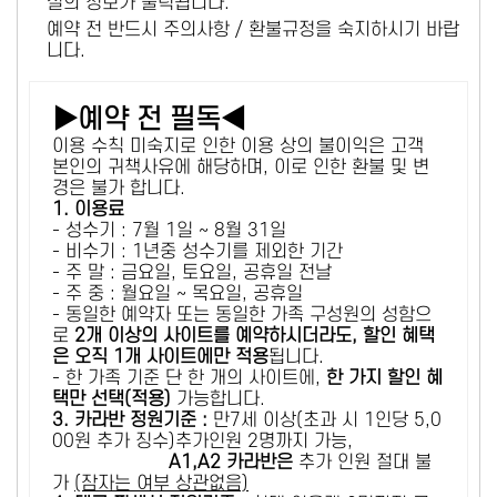
설의 정보가 출력됩니다.
예약 전 반드시 주의사항 / 환불규정을 숙지하시기 바랍
니다.
▶예약 전 필독◀
이용 수칙 미숙지로 인한 이용 상의 불이익은 고객
본인의 귀책사유에 해당하며, 이로 인한 환불 및 변
경은 불가 합니다.
1. 이용료
- 성수기 : 7월 1일 ~ 8월 31일
- 비수기 : 1년중 성수기를 제외한 기간
- 주 말 : 금요일, 토요일, 공휴일 전날
- 주 중 : 월요일 ~ 목요일, 공휴일
- 동일한 예약자 또는 동일한 가족 구성원의 성함으
로
2개 이상의 사이트를 예약하시더라도, 할인 혜택
은 오직 1개 사이트에만 적용
됩니다.
- 한 가족 기준 단 한 개의 사이트에,
한 가지 할인 혜
택만 선택(적용)
가능합니다.
3. 카라반 정원기준 :
만7세 이상(초과 시 1인당 5,0
00원 추가 징수)추가인원 2명까지 가능,
A1,A2 카라반은
추가 인원 절대 불
가
(잠자는 여부 상관없음)