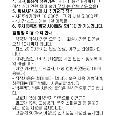
4. 데크,파쇄석 정원기준 :
​최대 이용객 6명까지 그
이상 추가 인원 절대 불가
(잠자는 여부 상관없음)
5
. 퇴실시간 초과 시 추가요금 징수
- 시간당(카라반 10,000원, 그 외 시설 5,000원)
- 4시간 초과시에는 1일 이용료
6
. 주차등록은 캠핑 사이트당 한(1)대만 가능합니다.
캠핑장 이용 수칙 안내
- 캠핑장 입실시간은 오후 3시, 퇴실시간은 다음날
오전 12시까지 입니다.
- 최소 20:00까지는 입실 완료, 이후는 입실불가합
니다
- 예약인원은 사이트(시설별) 제한 인원에 맞도록 예
약 바랍니다.
- 개인 카라반, 트레일러, 대형 캠핑카(캠핑장 내 이
용불가)
- 장작사용은 절대 불가 합니다. 숯은 사용 가능하며,
화로대는 데크 밖에서 사용해야 합니다.
- 방문객과 방문 차량의 출입은 원칙적으로 금지합니
다.
- 보호자 없이 미성년자 단독으로 이용금지
- 과도한 음주, 고성방가, 폭죽,스파클라 등 불꽃이
튀는 용품 사용을 금지합니다.
- 고출력(600kw 이상의) 전기용품 사용을 금지합니