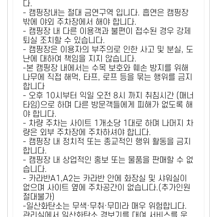
다.
- 캠핑장내는 절대 금연구역 입니다. 흡연은 캠핑장
밖에 야외 주차장에서 해야 합니다.
- 캠핑장 내 다른 이용객과 불편이 접수된 경우 강제
퇴실 조치할 수 있습니다.
- 캠핑장은 이용자의 부주의로 인한 사고 및 분실, 도
난에 대하여 책임을 지지 않습니다.
-본 캠핑장 내에서는 수목 보호와 훼손 방지를 위해
나무에 직접 해먹, 타프, 로프 등을 묶는 행위를 금지
합니다
- 오후 10시부터 익일 오전 8시 까지 취침시간 (매너
타임)으로 하며 다른 방문객들에게 피해가 없도록 해
야 합니다.
- 차량 주차는 사이트 1개소당 1대로 하며 나머지 차
량은 외부 주차장에 주차하셔야 합니다.
- 캠핑장 내 정치적 또는 종교적인 행위 활동을 금지
합니다.
- 캠핑장 내 상업적인 홍보 또는 물품을 판매할 수 없
습니다.
- 카라반A1,A2는 카라반 안에 화장실 및 샤워실이
없으며 사이트 옆에 주차공간이 없습니다.(추가인원
절대불가)
-일산화탄소는 무색·무취·무미라 매우 위험합니다.
관리실에서 일산화탄소 경보기를 대여 서비스를 운