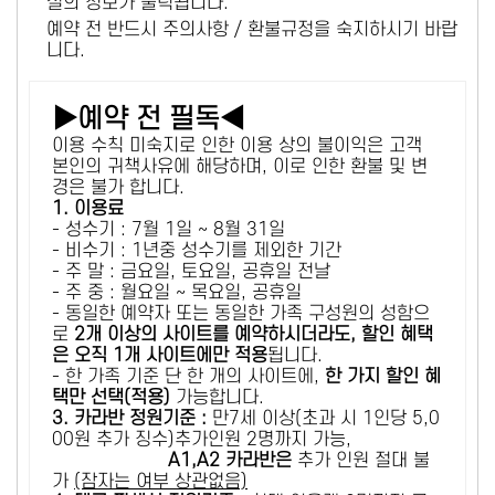
설의 정보가 출력됩니다.
예약 전 반드시 주의사항 / 환불규정을 숙지하시기 바랍
니다.
▶예약 전 필독◀
이용 수칙 미숙지로 인한 이용 상의 불이익은 고객
본인의 귀책사유에 해당하며, 이로 인한 환불 및 변
경은 불가 합니다.
1. 이용료
- 성수기 : 7월 1일 ~ 8월 31일
- 비수기 : 1년중 성수기를 제외한 기간
- 주 말 : 금요일, 토요일, 공휴일 전날
- 주 중 : 월요일 ~ 목요일, 공휴일
- 동일한 예약자 또는 동일한 가족 구성원의 성함으
로
2개 이상의 사이트를 예약하시더라도, 할인 혜택
은 오직 1개 사이트에만 적용
됩니다.
- 한 가족 기준 단 한 개의 사이트에,
한 가지 할인 혜
택만 선택(적용)
가능합니다.
3. 카라반 정원기준 :
만7세 이상(초과 시 1인당 5,0
00원 추가 징수)추가인원 2명까지 가능,
A1,A2 카라반은
추가 인원 절대 불
가
(잠자는 여부 상관없음)