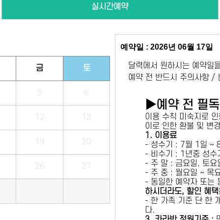
실시간예약
예약일 : 2026년 06월 17일
달력에서 원하시는 예약일을
금
토
예약 전 반드시 주의사항 /
5
6
▶예약 전 필
이용 수칙 미숙지로 인
12
13
이로 인한 환불 및 변
1. 이용료
19
20
- 성수기 : 7월 1일 ~
- 비수기 : 1년중 성
- 주 말 : 금요일, 토
26
27
- 주 중 : 월요일 ~ 
- 동일한 예약자 또는
하시더라도, 할인 혜택
- 한 가족 기준 단 한
다.
3. 카라반 정원기준 :
만