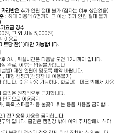
카라반은
추가 인원 절대 불가
(잠자는 여부 상관없음)
준 :
​최대 이용객 6명까지 그 이상 추가 인원 절대 불가
)
추가요금 징수
0원, 그 외 시설 5,000원)
1일 이용료
이트당 한(1)대만 가능합니다.
내
오후 3시, 퇴실시간은 다음날 오전 12시까지 입니다.
 입실 완료, 이후는 입실불가합니다
시설별) 제한 인원에 맞도록 예약 바랍니다.
러, 대형 캠핑카(캠핑장 내 이용불가)
가 합니다. 숯은 사용 가능하며, 화로대는 데크 밖에서 사용
의 출입은 원칙적으로 금지합니다.
자 단독으로 이용금지
방가, 폭죽,스파클라 등 불꽃이 튀는 용품 사용을 금지합니
상의) 전기용품 사용을 금지합니다.
연구역 입니다. 흡연은 캠핑장 밖에 야외 주차장에서 해야