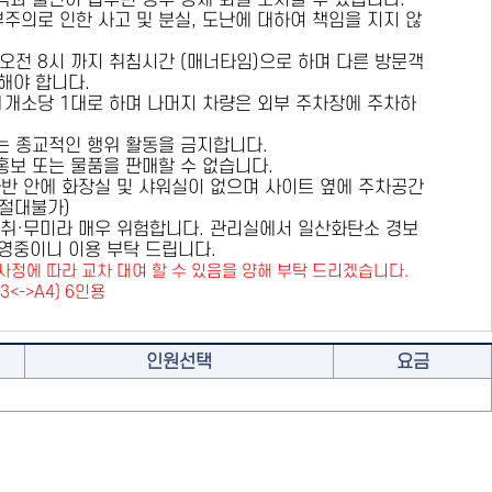
용객과 불편이 접수된 경우 강제 퇴실 조치할 수 있습니다.
부주의로 인한 사고 및 분실, 도난에 대하여 책임을 지지 않
 오전 8시 까지 취침시간 (매너타임)으로 하며 다른 방문객
해야 합니다.
 1개소당 1대로 하며 나머지 차량은 외부 주차장에 주차하
또는 종교적인 행위 활동을 금지합니다.
 홍보 또는 물품을 판매할 수 없습니다.
카라반 안에 화장실 및 샤워실이 없으며 사이트 옆에 주차공간
원절대불가)
취·무미라 매우 위험합니다. 관리실에서 일산화탄소 경보
영중이니 이용 부탁 드립니다.
사정에 따라 교차 대여 할 수 있음을 양해 부탁 드리겠습니다.
A3<->A4) 6인용
인원선택
요금