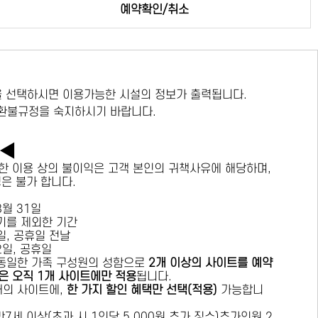
예약확인/취소
 선택하시면 이용가능한 시설의 정보가 출력됩니다.
 환불규정을 숙지하시기 바랍니다.
독◀
한 이용 상의 불이익은 고객 본인의 귀책사유에 해당하며,
경은 불가 합니다.
 8월 31일
수기를 제외한 기간
요일, 공휴일 전날
목요일, 공휴일
 동일한 가족 구성원의 성함으로
2개 이상의 사이트를 예약
은 오직 1개 사이트에만 적용
됩니다.
 개의 사이트에,
한 가지 할인 혜택만 선택(적용)
가능합니
7세 이상(초과 시 1인당 5,000원 추가 징수)추가인원 2