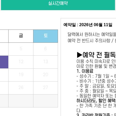
실시간예약
예약일 : 2026년 06월 11일
달력에서 원하시는 예약일을
금
토
예약 전 반드시 주의사항 /
5
6
▶예약 전 필
이용 수칙 미숙지로 인
12
13
이로 인한 환불 및 변
1. 이용료
19
20
- 성수기 : 7월 1일 ~
- 비수기 : 1년중 성
- 주 말 : 금요일, 토
26
27
- 주 중 : 월요일 ~ 
- 동일한 예약자 또는
하시더라도, 할인 혜택
- 한 가족 기준 단 한
다.
3. 카라반 정원기준 :
만