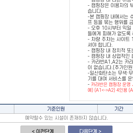
- 캠핑장 내 다른 이
- 캠핑장은 이용자의 
습니다.
-본 캠핑장 내에서는 
프 등을 묶는 행위를 
- 오후 10시부터 익일
들에게 피해가 없도록 
- 차량 주차는 사이트
셔야 합니다.
- 캠핑장 내 정치적 
- 캠핑장 내 상업적인
- 카라반A1,A2는 
이 없습니다.(추가인
-일산화탄소는 무색·무
기를 대여 서비스를 운
-
카라반은 캠핑장 운영 
예) (A1<->A2) 4인용 (
기준인원
기간
예약할수 있는 시설이 존재하지 않습니다.
< 이전단계
다음단계 >