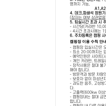
명까지 가능,
A1,A2 
4. 데크,파쇄석 정원기
(잠자는 여부 상관없음
5
. 퇴실시간 초과 시 
- 시간당(카라반 10,00
- 4시간 초과시에는 
6
. 주차등록은 캠핑 사
캠핑장 이용 수칙 안
- 캠핑장 입실시간은 
- 최소 20:00까지는
- 예약인원은 사이트(
- 개인 카라반, 트레일
- 장작사용은 절대 불
해야 합니다.
- 방문객과 방문 차량
- 보호자 없이 미성년
- 과도한 음주, 고성
다.
- 고출력(600kw 이
- 캠핑장내는 절대 금
합니다.