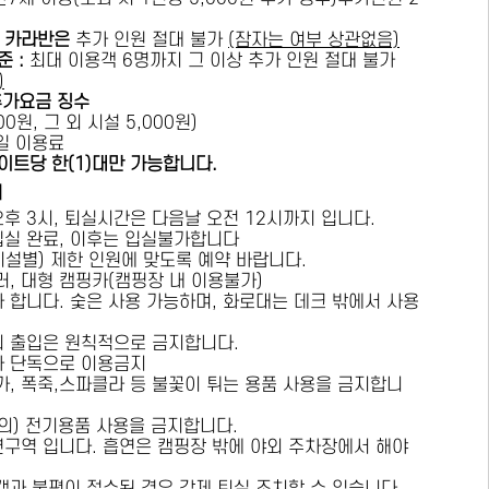
카라반은
추가 인원 절대 불가
(잠자는 여부 상관없음)
준 :
​최대 이용객 6명까지 그 이상 추가 인원 절대 불가
)
추가요금 징수
0원, 그 외 시설 5,000원)
1일 이용료
이트당 한(1)대만 가능합니다.
내
오후 3시, 퇴실시간은 다음날 오전 12시까지 입니다.
 입실 완료, 이후는 입실불가합니다
시설별) 제한 인원에 맞도록 예약 바랍니다.
러, 대형 캠핑카(캠핑장 내 이용불가)
가 합니다. 숯은 사용 가능하며, 화로대는 데크 밖에서 사용
의 출입은 원칙적으로 금지합니다.
자 단독으로 이용금지
방가, 폭죽,스파클라 등 불꽃이 튀는 용품 사용을 금지합니
상의) 전기용품 사용을 금지합니다.
연구역 입니다. 흡연은 캠핑장 밖에 야외 주차장에서 해야