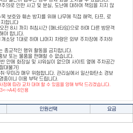
용객과 불편이 접수된 경우 강제 퇴실 조치할 수 있습니다.
부주의로 인한 사고 및 분실, 도난에 대하여 책임을 지지 않
수목 보호와 훼손 방지를 위해
나무에 직접 해먹, 타프, 로
금지
합니다
 오전 8시 까지 취침시간 (매너타임)으로 하며 다른 방문객
해야 합니다.
 1개소당 1대로 하며 나머지 차량은 외부 주차장에 주차하
또는 종교적인 행위 활동을 금지합니다.
 홍보 또는 물품을 판매할 수 없습니다.
카라반 안에 화장실 및 샤워실이 없으며 사이트 옆에 주차공간
원절대불가)
취·무미라 매우 위험합니다. 관리실에서 일산화탄소 경보
영중이니 이용 부탁 드립니다.
사정에 따라 교차 대여 할 수 있음을 양해 부탁 드리겠습니다.
A3<->A4) 6인용
인원선택
요금