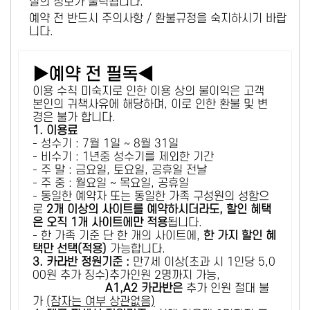
설의 정보가 출력됩니다.
예약 전 반드시 주의사항 / 환불규정을 숙지하시기 바랍
니다.
▶예약 전 필독◀
이용 수칙 미숙지로 인한 이용 상의 불이익은 고객
본인의 귀책사유에 해당하며, 이로 인한 환불 및 변
경은 불가 합니다.
1. 이용료
- 성수기 : 7월 1일 ~ 8월 31일
- 비수기 : 1년중 성수기를 제외한 기간
- 주 말 : 금요일, 토요일, 공휴일 전날
- 주 중 : 월요일 ~ 목요일, 공휴일
- 동일한 예약자 또는 동일한 가족 구성원의 성함으
로
2개 이상의 사이트를 예약하시더라도, 할인 혜택
은 오직 1개 사이트에만 적용
됩니다.
- 한 가족 기준 단 한 개의 사이트에,
한 가지 할인 혜
택만 선택(적용)
가능합니다.
3. 카라반 정원기준 :
만7세 이상(초과 시 1인당 5,0
00원 추가 징수)추가인원 2명까지 가능,
A1,A2 카라반은
추가 인원 절대 불
가
(잠자는 여부 상관없음)