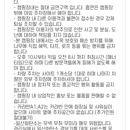
다.
- 캠핑장내는 절대 금연구역 입니다. 흡연은 캠핑장
밖에 야외 주차장에서 해야 합니다.
- 캠핑장 내 다른 이용객과 불편이 접수된 경우 강제
퇴실 조치할 수 있습니다.
- 캠핑장은 이용자의 부주의로 인한 사고 및 분실, 도
난에 대하여 책임을 지지 않습니다.
-본 캠핑장 내에서는 수목 보호와 훼손 방지를 위해
나무에 직접 해먹, 타프, 로프 등을 묶는 행위를 금지
합니다
- 오후 10시부터 익일 오전 8시 까지 취침시간 (매너
타임)으로 하며 다른 방문객들에게 피해가 없도록 해
야 합니다.
- 차량 주차는 사이트 1개소당 1대로 하며 나머지 차
량은 외부 주차장에 주차하셔야 합니다.
- 캠핑장 내 정치적 또는 종교적인 행위 활동을 금지
합니다.
- 캠핑장 내 상업적인 홍보 또는 물품을 판매할 수 없
습니다.
- 카라반A1,A2는 카라반 안에 화장실 및 샤워실이
없으며 사이트 옆에 주차공간이 없습니다.(추가인원
절대불가)
-일산화탄소는 무색·무취·무미라 매우 위험합니다.
관리실에서 일산화탄소 경보기를 대여 서비스를 운