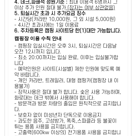
4. 데크,파쇄석 정원기준 :
​최대 이용객 6명까지 그
이상 추가 인원 절대 불가
(잠자는 여부 상관없음)
5
. 퇴실시간 초과 시 추가요금 징수
- 시간당(카라반 10,000원, 그 외 시설 5,000원)
- 4시간 초과시에는 1일 이용료
6
. 주차등록은 캠핑 사이트당 한(1)대만 가능합니다.
캠핑장 이용 수칙 안내
- 캠핑장 입실시간은 오후 3시, 퇴실시간은 다음날
오전 12시까지 입니다.
- 최소 20:00까지는 입실 완료, 이후는 입실불가합
니다
- 예약인원은 사이트(시설별) 제한 인원에 맞도록 예
약 바랍니다.
- 개인 카라반, 트레일러, 대형 캠핑카(캠핑장 내 이
용불가)
- 장작사용은 절대 불가 합니다. 숯은 사용 가능하며,
화로대는 데크 밖에서 사용해야 합니다.
- 방문객과 방문 차량의 출입은 원칙적으로 금지합니
다.
- 보호자 없이 미성년자 단독으로 이용금지
- 과도한 음주, 고성방가, 폭죽,스파클라 등 불꽃이
튀는 용품 사용을 금지합니다.
- 고출력(600kw 이상의) 전기용품 사용을 금지합니