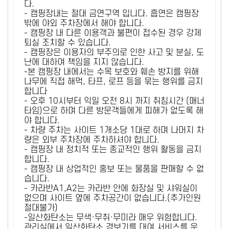
다.
- 캠핑장내는 절대 금연구역 입니다. 흡연은 캠핑장
밖에 야외 주차장에서 해야 합니다.
- 캠핑장 내 다른 이용객과 불편이 접수된 경우 강제
퇴실 조치할 수 있습니다.
- 캠핑장은 이용자의 부주의로 인한 사고 및 분실, 도
난에 대하여 책임을 지지 않습니다.
-본 캠핑장 내에서는 수목 보호와 훼손 방지를 위해
나무에 직접 해먹, 타프, 로프 등을 묶는 행위를 금지
합니다
- 오후 10시부터 익일 오전 8시 까지 취침시간 (매너
타임)으로 하며 다른 방문객들에게 피해가 없도록 해
야 합니다.
- 차량 주차는 사이트 1개소당 1대로 하며 나머지 차
량은 외부 주차장에 주차하셔야 합니다.
- 캠핑장 내 정치적 또는 종교적인 행위 활동을 금지
합니다.
- 캠핑장 내 상업적인 홍보 또는 물품을 판매할 수 없
습니다.
- 카라반A1,A2는 카라반 안에 화장실 및 샤워실이
없으며 사이트 옆에 주차공간이 없습니다.(추가인원
절대불가)
-일산화탄소는 무색·무취·무미라 매우 위험합니다.
관리실에서 일산화탄소 경보기를 대여 서비스를 운