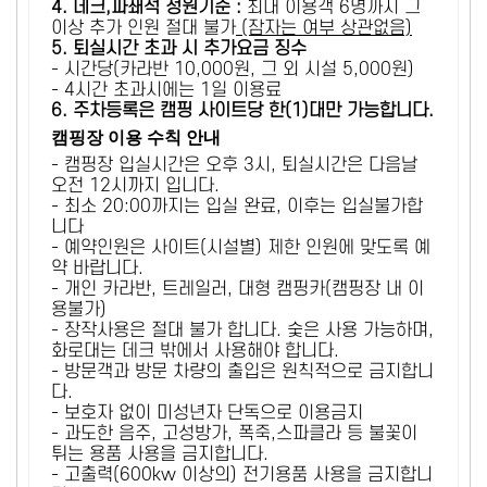
4. 데크,파쇄석 정원기준 :
​최대 이용객 6명까지 그
이상 추가 인원 절대 불가
(잠자는 여부 상관없음)
5
. 퇴실시간 초과 시 추가요금 징수
- 시간당(카라반 10,000원, 그 외 시설 5,000원)
- 4시간 초과시에는 1일 이용료
6
. 주차등록은 캠핑 사이트당 한(1)대만 가능합니다.
캠핑장 이용 수칙 안내
- 캠핑장 입실시간은 오후 3시, 퇴실시간은 다음날
오전 12시까지 입니다.
- 최소 20:00까지는 입실 완료, 이후는 입실불가합
니다
- 예약인원은 사이트(시설별) 제한 인원에 맞도록 예
약 바랍니다.
- 개인 카라반, 트레일러, 대형 캠핑카(캠핑장 내 이
용불가)
- 장작사용은 절대 불가 합니다. 숯은 사용 가능하며,
화로대는 데크 밖에서 사용해야 합니다.
- 방문객과 방문 차량의 출입은 원칙적으로 금지합니
다.
- 보호자 없이 미성년자 단독으로 이용금지
- 과도한 음주, 고성방가, 폭죽,스파클라 등 불꽃이
튀는 용품 사용을 금지합니다.
- 고출력(600kw 이상의) 전기용품 사용을 금지합니