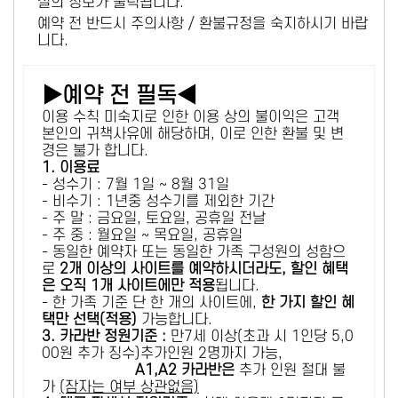
설의 정보가 출력됩니다.
예약 전 반드시 주의사항 / 환불규정을 숙지하시기 바랍
니다.
▶예약 전 필독◀
이용 수칙 미숙지로 인한 이용 상의 불이익은 고객
본인의 귀책사유에 해당하며, 이로 인한 환불 및 변
경은 불가 합니다.
1. 이용료
- 성수기 : 7월 1일 ~ 8월 31일
- 비수기 : 1년중 성수기를 제외한 기간
- 주 말 : 금요일, 토요일, 공휴일 전날
- 주 중 : 월요일 ~ 목요일, 공휴일
- 동일한 예약자 또는 동일한 가족 구성원의 성함으
로
2개 이상의 사이트를 예약하시더라도, 할인 혜택
은 오직 1개 사이트에만 적용
됩니다.
- 한 가족 기준 단 한 개의 사이트에,
한 가지 할인 혜
택만 선택(적용)
가능합니다.
3. 카라반 정원기준 :
만7세 이상(초과 시 1인당 5,0
00원 추가 징수)추가인원 2명까지 가능,
A1,A2 카라반은
추가 인원 절대 불
가
(잠자는 여부 상관없음)