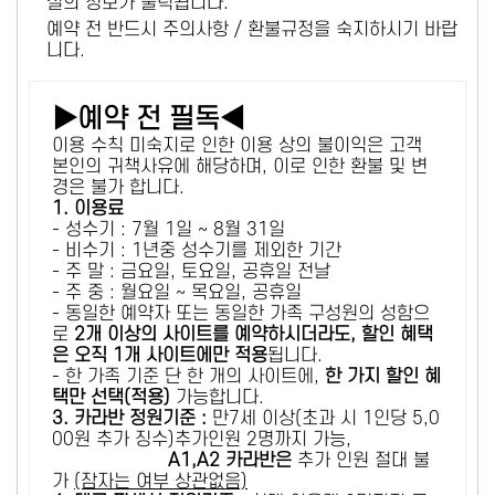
설의 정보가 출력됩니다.
예약 전 반드시 주의사항 / 환불규정을 숙지하시기 바랍
니다.
▶예약 전 필독◀
이용 수칙 미숙지로 인한 이용 상의 불이익은 고객
본인의 귀책사유에 해당하며, 이로 인한 환불 및 변
경은 불가 합니다.
1. 이용료
- 성수기 : 7월 1일 ~ 8월 31일
- 비수기 : 1년중 성수기를 제외한 기간
- 주 말 : 금요일, 토요일, 공휴일 전날
- 주 중 : 월요일 ~ 목요일, 공휴일
- 동일한 예약자 또는 동일한 가족 구성원의 성함으
로
2개 이상의 사이트를 예약하시더라도, 할인 혜택
은 오직 1개 사이트에만 적용
됩니다.
- 한 가족 기준 단 한 개의 사이트에,
한 가지 할인 혜
택만 선택(적용)
가능합니다.
3. 카라반 정원기준 :
만7세 이상(초과 시 1인당 5,0
00원 추가 징수)추가인원 2명까지 가능,
A1,A2 카라반은
추가 인원 절대 불
가
(잠자는 여부 상관없음)