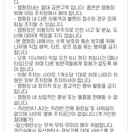
다.
- 캠핑장내는 절대 금연구역 입니다. 흡연은 캠핑장
밖에 야외 주차장에서 해야 합니다.
- 캠핑장 내 다른 이용객과 불편이 접수된 경우 강제
퇴실 조치할 수 있습니다.
- 캠핑장은 이용자의 부주의로 인한 사고 및 분실, 도
난에 대하여 책임을 지지 않습니다.
-본 캠핑장 내에서는 수목 보호와 훼손 방지를 위해
나무에 직접 해먹, 타프, 로프 등을 묶는 행위를 금지
합니다
- 오후 10시부터 익일 오전 8시 까지 취침시간 (매너
타임)으로 하며 다른 방문객들에게 피해가 없도록 해
야 합니다.
- 차량 주차는 사이트 1개소당 1대로 하며 나머지 차
량은 외부 주차장에 주차하셔야 합니다.
- 캠핑장 내 정치적 또는 종교적인 행위 활동을 금지
합니다.
- 캠핑장 내 상업적인 홍보 또는 물품을 판매할 수 없
습니다.
- 카라반A1,A2는 카라반 안에 화장실 및 샤워실이
없으며 사이트 옆에 주차공간이 없습니다.(추가인원
절대불가)
-일산화탄소는 무색·무취·무미라 매우 위험합니다.
관리실에서 일산화탄소 경보기를 대여 서비스를 운