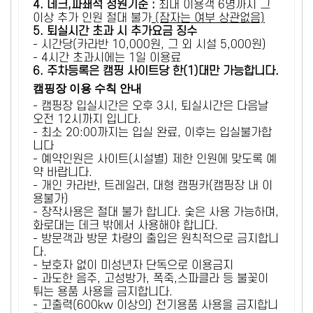
4. 데크,파쇄석 정원기준 :
​최대 이용객 6명까지 그
이상 추가 인원 절대 불가
(잠자는 여부 상관없음)
5
. 퇴실시간 초과 시 추가요금 징수
- 시간당(카라반 10,000원, 그 외 시설 5,000원)
- 4시간 초과시에는 1일 이용료
6
. 주차등록은 캠핑 사이트당 한(1)대만 가능합니다.
캠핑장 이용 수칙 안내
- 캠핑장 입실시간은 오후 3시, 퇴실시간은 다음날
오전 12시까지 입니다.
- 최소 20:00까지는 입실 완료, 이후는 입실불가합
니다
- 예약인원은 사이트(시설별) 제한 인원에 맞도록 예
약 바랍니다.
- 개인 카라반, 트레일러, 대형 캠핑카(캠핑장 내 이
용불가)
- 장작사용은 절대 불가 합니다. 숯은 사용 가능하며,
화로대는 데크 밖에서 사용해야 합니다.
- 방문객과 방문 차량의 출입은 원칙적으로 금지합니
다.
- 보호자 없이 미성년자 단독으로 이용금지
- 과도한 음주, 고성방가, 폭죽,스파클라 등 불꽃이
튀는 용품 사용을 금지합니다.
- 고출력(600kw 이상의) 전기용품 사용을 금지합니