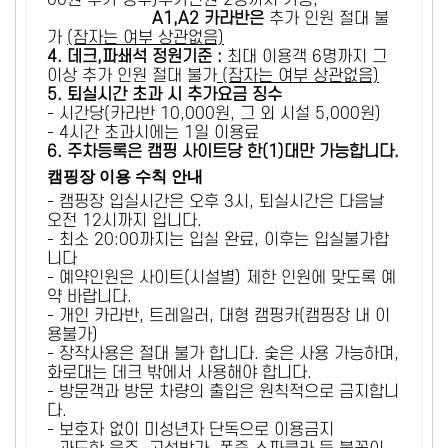
00원 추가 징수)추가인원 2명까지 가능,
A1,A2 카라반은
추가 인원 절대 불
가
(잠자는 여부 상관없음)
4. 데크,파쇄석 정원기준 :
​최대 이용객 6명까지 그
이상 추가 인원 절대 불가
(잠자는 여부 상관없음)
5
. 퇴실시간 초과 시 추가요금 징수
- 시간당(카라반 10,000원, 그 외 시설 5,000원)
- 4시간 초과시에는 1일 이용료
6
. 주차등록은 캠핑 사이트당 한(1)대만 가능합니다.
캠핑장 이용 수칙 안내
- 캠핑장 입실시간은 오후 3시, 퇴실시간은 다음날
오전 12시까지 입니다.
- 최소 20:00까지는 입실 완료, 이후는 입실불가합
니다
- 예약인원은 사이트(시설별) 제한 인원에 맞도록 예
약 바랍니다.
- 개인 카라반, 트레일러, 대형 캠핑카(캠핑장 내 이
용불가)
- 장작사용은 절대 불가 합니다. 숯은 사용 가능하며,
화로대는 데크 밖에서 사용해야 합니다.
- 방문객과 방문 차량의 출입은 원칙적으로 금지합니
다.
- 보호자 없이 미성년자 단독으로 이용금지