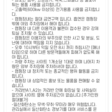
- 과도한 음주, 고성방가, 폭죽,스파클라 등 불꽃이
튀는 용품 사용을 금지합니다.
- 고출력(600kw 이상의) 전기용품 사용을 금지합니
다.
- 캠핑장내는 절대 금연구역 입니다. 흡연은 캠핑장
밖에 야외 주차장에서 해야 합니다.
- 캠핑장 내 다른 이용객과 불편이 접수된 경우 강제
퇴실 조치할 수 있습니다.
- 캠핑장은 이용자의 부주의로 인한 사고 및 분실, 도
난에 대하여 책임을 지지 않습니다.
- 오후 10시부터 익일 오전 8시 까지 취침시간 (매너
타임)으로 하며 다른 방문객들에게 피해가 없도록 해
야 합니다.
- 차량 주차는 사이트 1개소당 1대로 하며 나머지 차
량은 외부 주차장에 주차하셔야 합니다.
- 캠핑장 내 정치적 또는 종교적인 행위 활동을 금지
합니다.
- 캠핑장 내 상업적인 홍보 또는 물품을 판매할 수 없
습니다.
- 카라반A1,A2는 카라반 안에 화장실 및 샤워실이
없으며 사이트 옆에 주차공간이 없습니다.(추가인원
절대불가)
-일산화탄소는 무색·무취·무미라 매우 위험합니다.
관리실에서 일산화탄소 경보기를 대여 서비스를 운