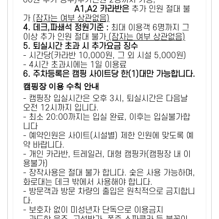
00원 추가 징수)추가인원 2명까지 가능,
A1,A2 카라반은
추가 인원 절대 불
가
(잠자는 여부 상관없음)
4. 데크,파쇄석 정원기준 :
​최대 이용객 6명까지 그
이상 추가 인원 절대 불가
(잠자는 여부 상관없음)
5
. 퇴실시간 초과 시 추가요금 징수
- 시간당(카라반 10,000원, 그 외 시설 5,000원)
- 4시간 초과시에는 1일 이용료
6
. 주차등록은 캠핑 사이트당 한(1)대만 가능합니다.
캠핑장 이용 수칙 안내
- 캠핑장 입실시간은 오후 3시, 퇴실시간은 다음날
오전 12시까지 입니다.
- 최소 20:00까지는 입실 완료, 이후는 입실불가합
니다
- 예약인원은 사이트(시설별) 제한 인원에 맞도록 예
약 바랍니다.
- 개인 카라반, 트레일러, 대형 캠핑카(캠핑장 내 이
용불가)
- 장작사용은 절대 불가 합니다. 숯은 사용 가능하며,
화로대는 데크 밖에서 사용해야 합니다.
- 방문객과 방문 차량의 출입은 원칙적으로 금지합니
다.
- 보호자 없이 미성년자 단독으로 이용금지