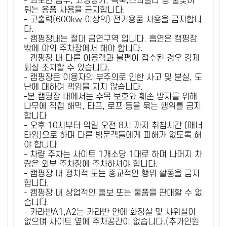
- 과도한 음주, 고성방가, 폭죽,스파클라 등 불꽃이
튀는 용품 사용을 금지합니다.
- 고출력(600kw 이상의) 전기용품 사용을 금지합니
다.
- 캠핑장내는 절대 금연구역 입니다. 흡연은 캠핑장
밖에 야외 주차장에서 해야 합니다.
- 캠핑장 내 다른 이용객과 불편이 접수된 경우 강제
퇴실 조치할 수 있습니다.
- 캠핑장은 이용자의 부주의로 인한 사고 및 분실, 도
난에 대하여 책임을 지지 않습니다.
-본 캠핑장 내에서는 수목 보호와 훼손 방지를 위해
나무에 직접 해먹, 타프, 로프 등을 묶는 행위를 금지
합니다
- 오후 10시부터 익일 오전 8시 까지 취침시간 (매너
타임)으로 하며 다른 방문객들에게 피해가 없도록 해
야 합니다.
- 차량 주차는 사이트 1개소당 1대로 하며 나머지 차
량은 외부 주차장에 주차하셔야 합니다.
- 캠핑장 내 정치적 또는 종교적인 행위 활동을 금지
합니다.
- 캠핑장 내 상업적인 홍보 또는 물품을 판매할 수 없
습니다.
- 카라반A1,A2는 카라반 안에 화장실 및 샤워실이
없으며 사이트 옆에 주차공간이 없습니다.(추가인원