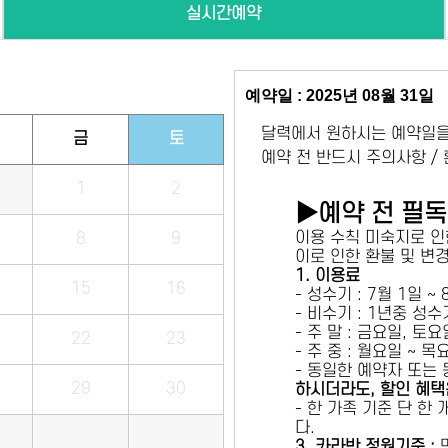
실시간예약
예약일 : 2025년 08월 31일
달력에서 원하시는 예약일을
금
토
예약 전 반드시 주의사항 /
1
2
▶예약 전 필
이용 수칙 미숙지로 인
8
9
이로 인한 환불 및 변
1. 이용료
15
16
- 성수기 : 7월 1일 ~
- 비수기 : 1년중 성
- 주 말 : 금요일, 토
22
23
- 주 중 : 월요일 ~ 
- 동일한 예약자 또는
29
30
하시더라도, 할인 혜택
- 한 가족 기준 단 한
다.
3. 카라반 정원기준 :
만