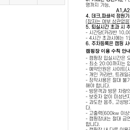
명까지 가능,
A1,A2 
4. 데크,파쇄석 정원기
(잠자는 여부 상관없음
5
. 퇴실시간 초과 시 
- 시간당(카라반 10,00
- 4시간 초과시에는 
6
. 주차등록은 캠핑 사
캠핑장 이용 수칙 안
- 캠핑장 입실시간은 
- 최소 20:00까지는
- 예약인원은 사이트(
- 개인 카라반, 트레일
- 장작사용은 절대 불
해야 합니다.
- 방문객과 방문 차량
- 보호자 없이 미성년
- 과도한 음주, 고성
다.
- 고출력(600kw 이
- 캠핑장내는 절대 금
합니다.