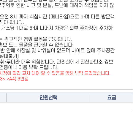
용객과 불편이 접수된 경우 강제 퇴실 조치할 수 있습니다.
부주의로 인한 사고 및 분실, 도난에 대하여 책임을 지지 않
 오전 8시 까지 취침시간 (매너타임)으로 하며 다른 방문객
해야 합니다.
 1개소당 1대로 하며 나머지 차량은 외부 주차장에 주차하
또는 종교적인 행위 활동을 금지합니다.
 홍보 또는 물품을 판매할 수 없습니다.
카라반 안에 화장실 및 샤워실이 없으며 사이트 옆에 주차공간
원절대불가)
취·무미라 매우 위험합니다. 관리실에서 일산화탄소 경보
영중이니 이용 부탁 드립니다.
사정에 따라 교차 대여 할 수 있음을 양해 부탁 드리겠습니다.
A3<->A4) 6인용
인원선택
요금