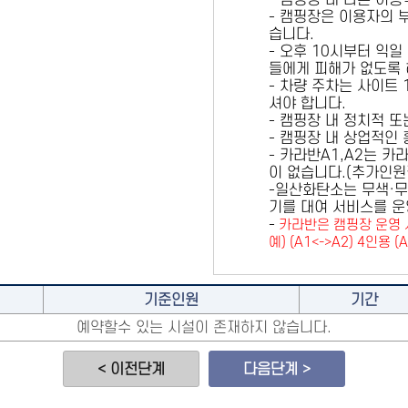
- 캠핑장 내 다른 이
- 캠핑장은 이용자의 
습니다.
- 오후 10시부터 익일
들에게 피해가 없도록 
- 차량 주차는 사이트
셔야 합니다.
- 캠핑장 내 정치적 
- 캠핑장 내 상업적인
- 카라반A1,A2는 
이 없습니다.(추가인
-일산화탄소는 무색·무
기를 대여 서비스를 운
-
카라반은 캠핑장 운영 
예) (A1<->A2) 4인용 (
기준인원
기간
예약할수 있는 시설이 존재하지 않습니다.
< 이전단계
다음단계 >