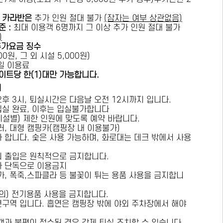
카라반은
추가 인원 절대 불가
(잠자는 여부 상관없음)
준 :
​최대 이용객 6명까지 그 이상 추가 인원 절대 불가
)
추가요금 징수
0원, 그 외 시설 5,000원)
1일 이용료
이트당 한(1)대만 가능합니다.
내
오후 3시, 퇴실시간은 다음날 오전 12시까지 입니다.
 입실 완료, 이후는 입실불가합니다
시설별) 제한 인원에 맞도록 예약 바랍니다.
러, 대형 캠핑카(캠핑장 내 이용불가)
가 합니다. 숯은 사용 가능하며, 화로대는 데크 밖에서 사용
의 출입은 원칙적으로 금지합니다.
자 단독으로 이용금지
방가, 폭죽,스파클라 등 불꽃이 튀는 용품 사용을 금지합니
상의) 전기용품 사용을 금지합니다.
연구역 입니다. 흡연은 캠핑장 밖에 야외 주차장에서 해야