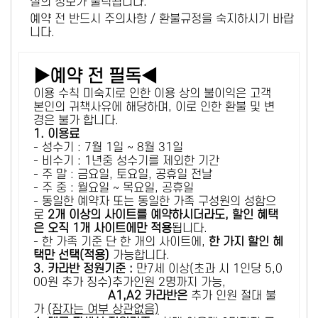
설의 정보가 출력됩니다.
예약 전 반드시 주의사항 / 환불규정을 숙지하시기 바랍
니다.
▶예약 전 필독◀
이용 수칙 미숙지로 인한 이용 상의 불이익은 고객
본인의 귀책사유에 해당하며, 이로 인한 환불 및 변
경은 불가 합니다.
1. 이용료
- 성수기 : 7월 1일 ~ 8월 31일
- 비수기 : 1년중 성수기를 제외한 기간
- 주 말 : 금요일, 토요일, 공휴일 전날
- 주 중 : 월요일 ~ 목요일, 공휴일
- 동일한 예약자 또는 동일한 가족 구성원의 성함으
로
2개 이상의 사이트를 예약하시더라도, 할인 혜택
은 오직 1개 사이트에만 적용
됩니다.
- 한 가족 기준 단 한 개의 사이트에,
한 가지 할인 혜
택만 선택(적용)
가능합니다.
3. 카라반 정원기준 :
만7세 이상(초과 시 1인당 5,0
00원 추가 징수)추가인원 2명까지 가능,
A1,A2 카라반은
추가 인원 절대 불
가
(잠자는 여부 상관없음)