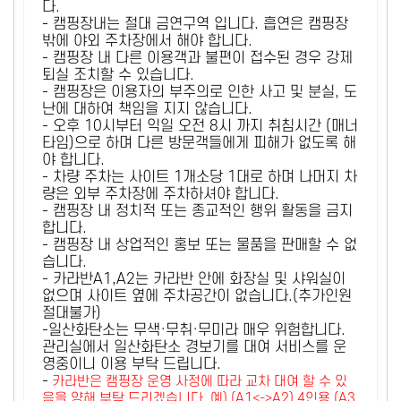
다.
- 캠핑장내는 절대 금연구역 입니다. 흡연은 캠핑장
밖에 야외 주차장에서 해야 합니다.
- 캠핑장 내 다른 이용객과 불편이 접수된 경우 강제
퇴실 조치할 수 있습니다.
- 캠핑장은 이용자의 부주의로 인한 사고 및 분실, 도
난에 대하여 책임을 지지 않습니다.
- 오후 10시부터 익일 오전 8시 까지 취침시간 (매너
타임)으로 하며 다른 방문객들에게 피해가 없도록 해
야 합니다.
- 차량 주차는 사이트 1개소당 1대로 하며 나머지 차
량은 외부 주차장에 주차하셔야 합니다.
- 캠핑장 내 정치적 또는 종교적인 행위 활동을 금지
합니다.
- 캠핑장 내 상업적인 홍보 또는 물품을 판매할 수 없
습니다.
- 카라반A1,A2는 카라반 안에 화장실 및 샤워실이
없으며 사이트 옆에 주차공간이 없습니다.(추가인원
절대불가)
-일산화탄소는 무색·무취·무미라 매우 위험합니다.
관리실에서 일산화탄소 경보기를 대여 서비스를 운
영중이니 이용 부탁 드립니다.
-
카라반은 캠핑장 운영 사정에 따라 교차 대여 할 수 있
음을 양해 부탁 드리겠습니다. 예) (A1<->A2) 4인용 (A3