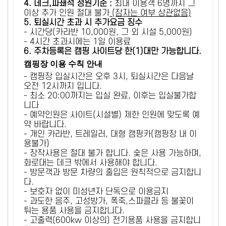
4. 데크,파쇄석 정원기준 :
​최대 이용객 6명까지 그
이상 추가 인원 절대 불가
(잠자는 여부 상관없음)
5
. 퇴실시간 초과 시 추가요금 징수
- 시간당(카라반 10,000원, 그 외 시설 5,000원)
- 4시간 초과시에는 1일 이용료
6
. 주차등록은 캠핑 사이트당 한(1)대만 가능합니다.
캠핑장 이용 수칙 안내
- 캠핑장 입실시간은 오후 3시, 퇴실시간은 다음날
오전 12시까지 입니다.
- 최소 20:00까지는 입실 완료, 이후는 입실불가합
니다
- 예약인원은 사이트(시설별) 제한 인원에 맞도록 예
약 바랍니다.
- 개인 카라반, 트레일러, 대형 캠핑카(캠핑장 내 이
용불가)
- 장작사용은 절대 불가 합니다. 숯은 사용 가능하며,
화로대는 데크 밖에서 사용해야 합니다.
- 방문객과 방문 차량의 출입은 원칙적으로 금지합니
다.
- 보호자 없이 미성년자 단독으로 이용금지
- 과도한 음주, 고성방가, 폭죽,스파클라 등 불꽃이
튀는 용품 사용을 금지합니다.
- 고출력(600kw 이상의) 전기용품 사용을 금지합니