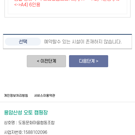
<->A4) 6인용
예약할수 있는 시설이 존재하지 않습니다.
< 이전단계
다음단계 >
개인정보처리방침
서비스이용약관
용암산성 오토 캠핑장
상호명 : 도동문화마을협동조합
사업자번호:1588102096