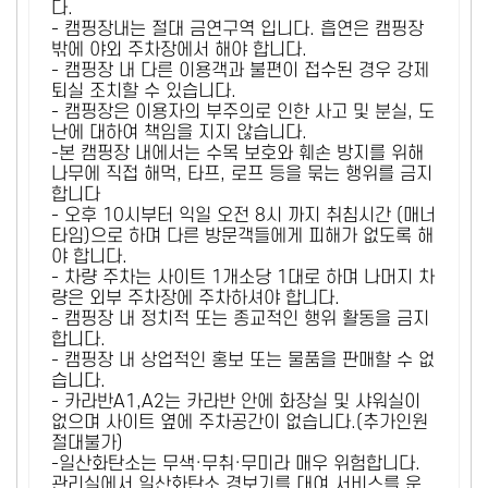
다.
- 캠핑장내는 절대 금연구역 입니다. 흡연은 캠핑장
밖에 야외 주차장에서 해야 합니다.
- 캠핑장 내 다른 이용객과 불편이 접수된 경우 강제
퇴실 조치할 수 있습니다.
- 캠핑장은 이용자의 부주의로 인한 사고 및 분실, 도
난에 대하여 책임을 지지 않습니다.
-본 캠핑장 내에서는 수목 보호와 훼손 방지를 위해
나무에 직접 해먹, 타프, 로프 등을 묶는 행위를 금지
합니다
- 오후 10시부터 익일 오전 8시 까지 취침시간 (매너
타임)으로 하며 다른 방문객들에게 피해가 없도록 해
야 합니다.
- 차량 주차는 사이트 1개소당 1대로 하며 나머지 차
량은 외부 주차장에 주차하셔야 합니다.
- 캠핑장 내 정치적 또는 종교적인 행위 활동을 금지
합니다.
- 캠핑장 내 상업적인 홍보 또는 물품을 판매할 수 없
습니다.
- 카라반A1,A2는 카라반 안에 화장실 및 샤워실이
없으며 사이트 옆에 주차공간이 없습니다.(추가인원
절대불가)
-일산화탄소는 무색·무취·무미라 매우 위험합니다.
관리실에서 일산화탄소 경보기를 대여 서비스를 운