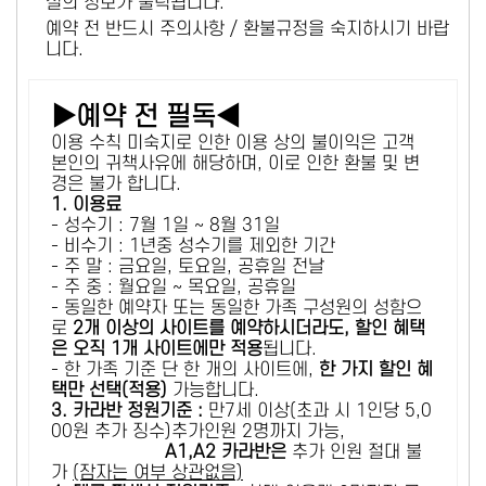
설의 정보가 출력됩니다.
예약 전 반드시 주의사항 / 환불규정을 숙지하시기 바랍
니다.
▶예약 전 필독◀
이용 수칙 미숙지로 인한 이용 상의 불이익은 고객
본인의 귀책사유에 해당하며, 이로 인한 환불 및 변
경은 불가 합니다.
1. 이용료
- 성수기 : 7월 1일 ~ 8월 31일
- 비수기 : 1년중 성수기를 제외한 기간
- 주 말 : 금요일, 토요일, 공휴일 전날
- 주 중 : 월요일 ~ 목요일, 공휴일
- 동일한 예약자 또는 동일한 가족 구성원의 성함으
로
2개 이상의 사이트를 예약하시더라도, 할인 혜택
은 오직 1개 사이트에만 적용
됩니다.
- 한 가족 기준 단 한 개의 사이트에,
한 가지 할인 혜
택만 선택(적용)
가능합니다.
3. 카라반 정원기준 :
만7세 이상(초과 시 1인당 5,0
00원 추가 징수)추가인원 2명까지 가능,
A1,A2 카라반은
추가 인원 절대 불
가
(잠자는 여부 상관없음)