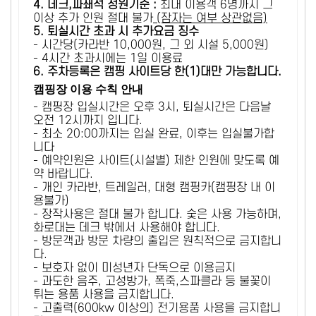
4. 데크,파쇄석 정원기준 :
​최대 이용객 6명까지 그
이상 추가 인원 절대 불가
(잠자는 여부 상관없음)
5
. 퇴실시간 초과 시 추가요금 징수
- 시간당(카라반 10,000원, 그 외 시설 5,000원)
- 4시간 초과시에는 1일 이용료
6
. 주차등록은 캠핑 사이트당 한(1)대만 가능합니다.
캠핑장 이용 수칙 안내
- 캠핑장 입실시간은 오후 3시, 퇴실시간은 다음날
오전 12시까지 입니다.
- 최소 20:00까지는 입실 완료, 이후는 입실불가합
니다
- 예약인원은 사이트(시설별) 제한 인원에 맞도록 예
약 바랍니다.
- 개인 카라반, 트레일러, 대형 캠핑카(캠핑장 내 이
용불가)
- 장작사용은 절대 불가 합니다. 숯은 사용 가능하며,
화로대는 데크 밖에서 사용해야 합니다.
- 방문객과 방문 차량의 출입은 원칙적으로 금지합니
다.
- 보호자 없이 미성년자 단독으로 이용금지
- 과도한 음주, 고성방가, 폭죽,스파클라 등 불꽃이
튀는 용품 사용을 금지합니다.
- 고출력(600kw 이상의) 전기용품 사용을 금지합니