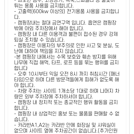
- 과도한 음주, 고성방가, 폭죽,스파클라 등 불꽃이
튀는 용품 사용을 금지합니다.
- 고출력(600kw 이상의) 전기용품 사용을 금지합니
다.
- 캠핑장내는 절대 금연구역 입니다. 흡연은 캠핑장
밖에 야외 주차장에서 해야 합니다.
- 캠핑장 내 다른 이용객과 불편이 접수된 경우 강제
퇴실 조치할 수 있습니다.
- 캠핑장은 이용자의 부주의로 인한 사고 및 분실, 도
난에 대하여 책임을 지지 않습니다.
-본 캠핑장 내에서는 수목 보호와 훼손 방지를 위해
나무에 직접 해먹, 타프, 로프 등을 묶는 행위를 금지
합니다
- 오후 10시부터 익일 오전 8시 까지 취침시간 (매너
타임)으로 하며 다른 방문객들에게 피해가 없도록 해
야 합니다.
- 차량 주차는 사이트 1개소당 1대로 하며 나머지 차
량은 외부 주차장에 주차하셔야 합니다.
- 캠핑장 내 정치적 또는 종교적인 행위 활동을 금지
합니다.
- 캠핑장 내 상업적인 홍보 또는 물품을 판매할 수 없
습니다.
- 카라반A1,A2는 카라반 안에 화장실 및 샤워실이
없으며 사이트 옆에 주차공간이 없습니다.(추가인원