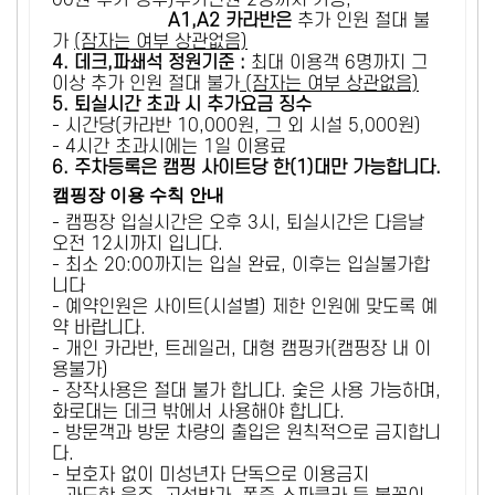
00원 추가 징수)추가인원 2명까지 가능,
A1,A2 카라반은
추가 인원 절대 불
가
(잠자는 여부 상관없음)
4. 데크,파쇄석 정원기준 :
​최대 이용객 6명까지 그
이상 추가 인원 절대 불가
(잠자는 여부 상관없음)
5
. 퇴실시간 초과 시 추가요금 징수
- 시간당(카라반 10,000원, 그 외 시설 5,000원)
- 4시간 초과시에는 1일 이용료
6
. 주차등록은 캠핑 사이트당 한(1)대만 가능합니다.
캠핑장 이용 수칙 안내
- 캠핑장 입실시간은 오후 3시, 퇴실시간은 다음날
오전 12시까지 입니다.
- 최소 20:00까지는 입실 완료, 이후는 입실불가합
니다
- 예약인원은 사이트(시설별) 제한 인원에 맞도록 예
약 바랍니다.
- 개인 카라반, 트레일러, 대형 캠핑카(캠핑장 내 이
용불가)
- 장작사용은 절대 불가 합니다. 숯은 사용 가능하며,
화로대는 데크 밖에서 사용해야 합니다.
- 방문객과 방문 차량의 출입은 원칙적으로 금지합니
다.
- 보호자 없이 미성년자 단독으로 이용금지