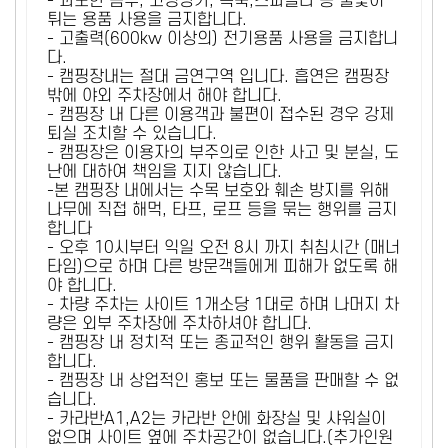
- 과도한 음주, 고성방가, 폭죽,스파클라 등 불꽃이
튀는 용품 사용을 금지합니다.
- 고출력(600kw 이상의) 전기용품 사용을 금지합니
다.
- 캠핑장내는 절대 금연구역 입니다. 흡연은 캠핑장
밖에 야외 주차장에서 해야 합니다.
- 캠핑장 내 다른 이용객과 불편이 접수된 경우 강제
퇴실 조치할 수 있습니다.
- 캠핑장은 이용자의 부주의로 인한 사고 및 분실, 도
난에 대하여 책임을 지지 않습니다.
-본 캠핑장 내에서는 수목 보호와 훼손 방지를 위해
나무에 직접 해먹, 타프, 로프 등을 묶는 행위를 금지
합니다
- 오후 10시부터 익일 오전 8시 까지 취침시간 (매너
타임)으로 하며 다른 방문객들에게 피해가 없도록 해
야 합니다.
- 차량 주차는 사이트 1개소당 1대로 하며 나머지 차
량은 외부 주차장에 주차하셔야 합니다.
- 캠핑장 내 정치적 또는 종교적인 행위 활동을 금지
합니다.
- 캠핑장 내 상업적인 홍보 또는 물품을 판매할 수 없
습니다.
- 카라반A1,A2는 카라반 안에 화장실 및 샤워실이
없으며 사이트 옆에 주차공간이 없습니다.(추가인원