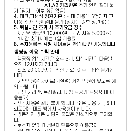
00원 추가 징수)추가인원 2명까지 가능,
A1,A2 카라반은
추가 인원 절대 불
가
(잠자는 여부 상관없음)
4. 데크,파쇄석 정원기준 :
​최대 이용객 6명까지 그
이상 추가 인원 절대 불가
(잠자는 여부 상관없음)
5
. 퇴실시간 초과 시 추가요금 징수
- 시간당(카라반 10,000원, 그 외 시설 5,000원)
- 4시간 초과시에는 1일 이용료
6
. 주차등록은 캠핑 사이트당 한(1)대만 가능합니다.
캠핑장 이용 수칙 안내
- 캠핑장 입실시간은 오후 3시, 퇴실시간은 다음날
오전 12시까지 입니다.
- 최소 20:00까지는 입실 완료, 이후는 입실불가합
니다
- 예약인원은 사이트(시설별) 제한 인원에 맞도록 예
약 바랍니다.
- 개인 카라반, 트레일러, 대형 캠핑카(캠핑장 내 이
용불가)
- 장작사용은 절대 불가 합니다. 숯은 사용 가능하며,
화로대는 데크 밖에서 사용해야 합니다.
- 방문객과 방문 차량의 출입은 원칙적으로 금지합니
다.
- 보호자 없이 미성년자 단독으로 이용금지